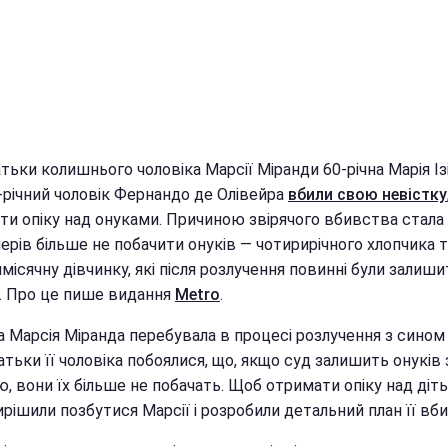
атьки колишнього чоловіка Марсії Міранди 60-річна Марія Із
2-річний чоловік Фернандо де Олівейра
вбили свою невістку
ти опіку над онуками. Причиною звірячого вбивства стала
ерів більше не побачити онуків — чотирирічного хлопчика 
місячну дівчинку, які після розлучення повинні були залиши
 Про це пише видання
Metro
.
а Марсія Міранда перебувала в процесі розлучення з сином 
атьки її чоловіка побоялися, що, якщо суд залишить онуків 
, вони їх більше не побачать. Щоб отримати опіку над діт
рішили позбутися Марсії і розробили детальний план її вб