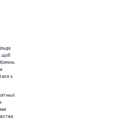
ільда
, щоб
 боязнь
та
тися з
літньої
з
ьми
ивства.