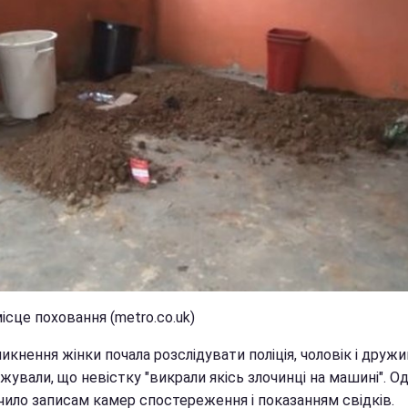
ісце поховання (metro.co.uk)
икнення жінки почала розслідувати поліція, чоловік і дружи
ували, що невістку "викрали якісь злочинці на машині". Од
чило записам камер спостереження і показанням свідків.