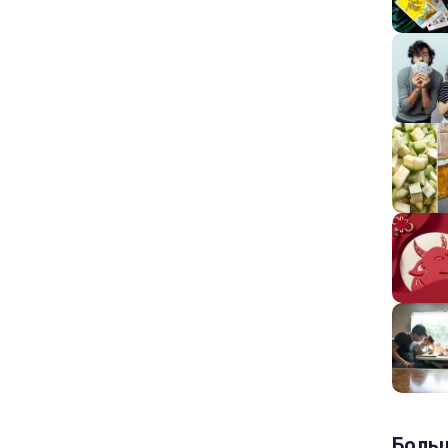
Больш