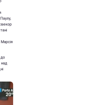
о
я
Паулу,
 свекор
тані
 Марсія
 до
 над
ні