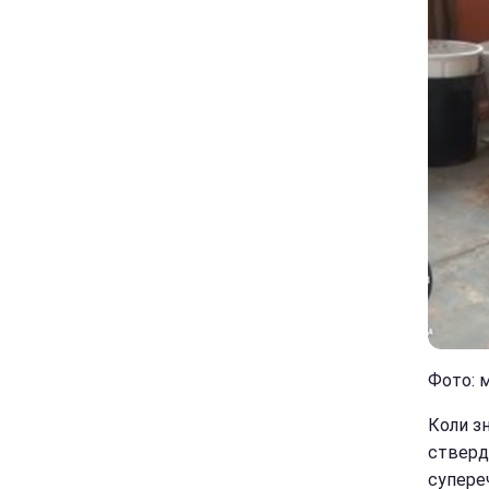
Фото: м
Коли зн
ствердж
супере