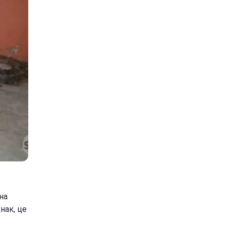
на
нак, це