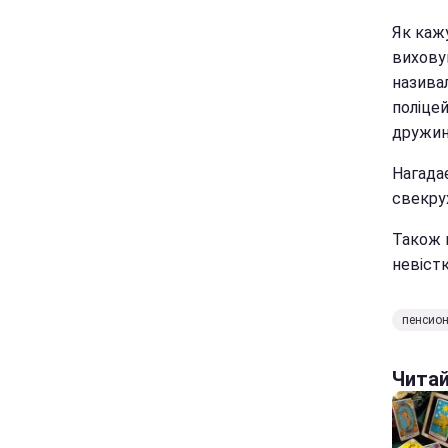
Як каж
виховув
називал
поліцей
дружин
Нагада
свекрух
Також 
невістк
пенсио
Чита