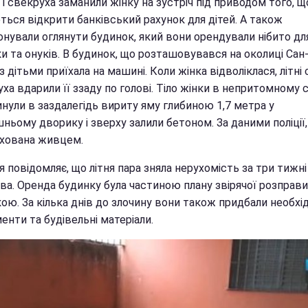
і свекруха заманили жінку на зустріч під приводом того, щ
ться відкрити банківський рахунок для дітей. А також
онували оглянути будинок, який вони орендували нібито дл
и та онуків. В будинок, що розташовувався на околиці Сан-
з дітьми приїхала на машині. Коли жінка відволіклася, літні
уха вдарили її ззаду по голові. Тіло жінки в непритомному с
нули в заздалегідь вириту яму глибиною 1,7 метра у
ньому дворику і зверху залили бетоном. За даними поліції,
охована живцем.
 повідомляє, що літня пара зняла нерухомість за три тижні
ва. Оренда будинку була частиною плану звірячої розправи
ою. За кілька днів до злочину вони також придбали необхід
енти та будівельні матеріали.