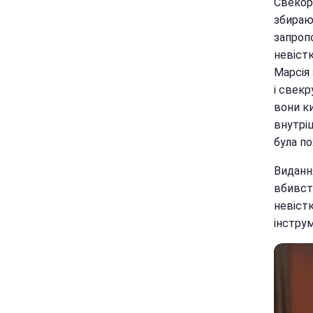
Свекор 
збираю
запроп
невістк
Марсія 
і свекр
вони ки
внутріш
була п
Видання
вбивст
невістк
інструм