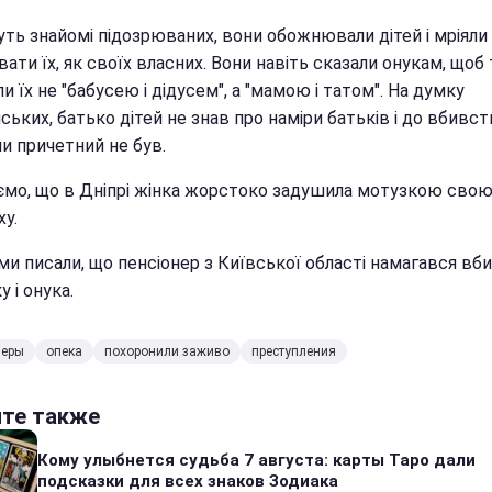
уть знайомі підозрюваних, вони обожнювали дітей і мріяли
ати їх, як своїх власних. Вони навіть сказали онукам, щоб 
и їх не "бабусею і дідусем", а "мамою і татом". На думку
ських, батько дітей не знав про наміри батьків і до вбивст
и причетний не був.
ємо, що в Дніпрі жінка жорстоко задушила мотузкою сво
у.
ми писали, що пенсіонер з Київської області намагався вб
у і онука.
неры
опека
похоронили заживо
преступления
йте также
Кому улыбнется судьба 7 августа: карты Таро дали
подсказки для всех знаков Зодиака