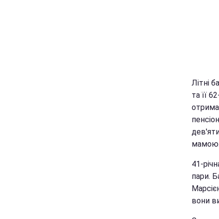
Літні б
та її 6
отрима
пенсіон
дев'яти
мамою.
41-річн
пари. Б
Марсією
вони ви