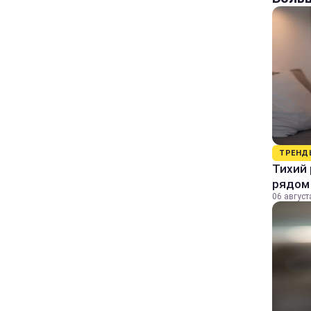
ТРЕНД
Тихий 
рядом
06 август