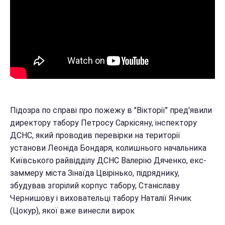
Підозра по справі про пожежу в "Вікторії" пред'явили
директору табору Петросу Саркісяну, інспектору
ДСНС, який проводив перевірки на території
установи Леоніда Бондаря, колишнього начальника
Київського райвідділу ДСНС Валерію Дяченко, екс-
заммеру міста Зінаїда Цвірінько, підряднику,
збудував згорілий корпус табору, Станіславу
Чернишову і виховательці табору Наталії Янчик
(Цокур), якої вже винесли вирок