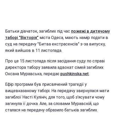
Батьки дівчаток, загиблих під час
пожежі в дитячому
таборі "Вікторія"
міста Одеса, мають намір подати в
суд на передачу "Битва екстрасенсів" з-за випуску,
який вийшов в 11 листопада.
Про це 15 листопада після засідання суду по справі
директора табору заявила адвокат сімей загиблих
Оксана Муравська, передає
pushkinska.net
.
Ефір програми був присвячений трагедії у
вищевказаному таборі. На передачу звернулася мати
загиблої Насті Кулініч, для того, щоб з'ясувати чому
загинула її дочка. Але, за словами Муравскій, що
сталася на передачу образило батьків загиблих.