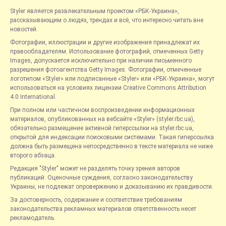
Styler является развлекательным проектом «РБК-Украина»,
рассказывающим о людях, трендах и всё, что интересно читать вне
новостей.
Фотографии, иллюстрации и другие изображения принадлежат их
правообладателям. Использование фотографий, отмеченных Getty
Images, допускается исключительно при наличии письменного
разрешения фотоагентства Getty Images. Фотографии, отмеченные
логотипом «Styler» или подписанные «Styler» или «РБК-Украина», могут
использоваться на условиях лицензии Creative Commons Attribution
4.0 International.
При полном или частичном воспроизведении информационных
материалов, опубликованных на вебсайте «Styler» (styler.rbc.ua),
обязательно размещение активной гиперссылки на styler.rbc.ua,
открытой для индексации поисковыми системами. Такая гиперссылка
должна быть размещена непосредственно в тексте материала не ниже
второго абзаца.
Редакция "Styler" может не разделять точку зрения авторов
публикаций. Оценочные суждения, согласно законодательству
Украины, не подлежат опровержению и доказыванию их правдивости.
За достоверность, содержание и соответствие требованиям
законодательства рекламных материалов ответственность несет
рекламодатель.