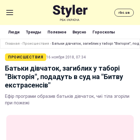
rbc.ua
Люди
Тренды
Полезное
Вкусно
Гороскопы
Главная
›
Происшествия
›
Батьки дівчаток, загиблих у таборі "Вікторія", по
ПРОИСШЕСТВИЯ
16 ноября 2018, 07:34
Батьки дівчаток, загиблих у таборі
"Вікторія", подадуть в суд на "Битву
екстрасенсів"
Ефір програми образив батьків дівчаток, чиї тіла згоріли
при пожежі