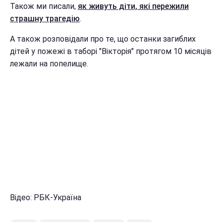
Також ми писали,
як живуть діти, які пережили
страшну трагедію
.
А також розповідали про те, що останки загиблих
дітей у пожежі в таборі "Вікторія" протягом 10 місяців
лежали на попелище.
Відео: РБК-Україна