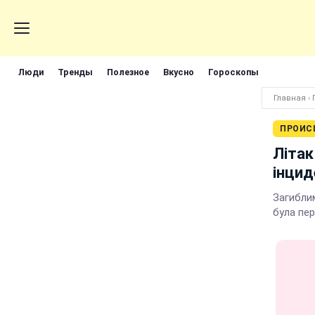
Люди
Тренды
Полезное
Вкусно
Гороскопы
Главная
›
ПРОИС
Літак
інцид
Загиблим
була пе