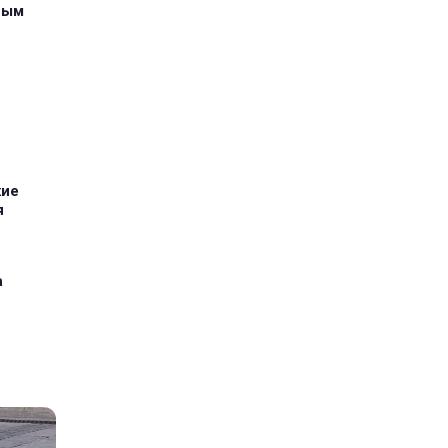
ным
кие
я
а