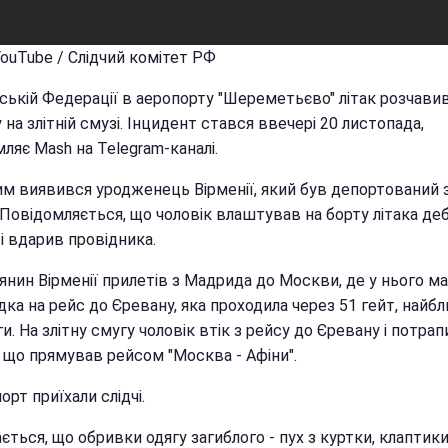
YouTube / Слідчий комітет РФ
йській Федерації в аеропорту "Шереметьєво" літак розчави
на злітній смузі. Інцидент стався ввечері 20 листопада,
ляє Mash на Telegram-каналі.
им виявився уродженець Вірменії, який був депортований 
. Повідомляється, що чоловік влаштував на борту літака де
і вдарив провідника.
нин Вірменії прилетів з Мадрида до Москви, де у нього ма
ка на рейс до Єревану, яка проходила через 51 гейт, найб
и. На злітну смугу чоловік втік з рейсу до Єревану і потрап
, що прямував рейсом "Москва - Афіни".
орт приїхали слідчі.
ється, що обривки одягу загиблого - пух з куртки, клаптик