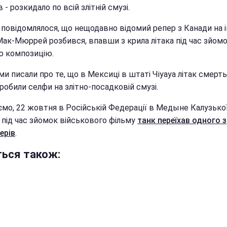
 - розкидало по всій злітній смузі.
 повідомлялося, що нещодавно відомий репер з Канади на і
ак-Мюррей розбився, впавши з крила літака під час зйомо
ю композицію.
и писали про те, що в Мексиці в штаті Чіуауа літак смерть
 робили селфи на злітно-посадковій смузі.
ємо, 22 жовтня в Російській Федерації в Медыне Калузько
 під час зйомок військового фільму
танк переїхав одного з
ерів
.
ться також: