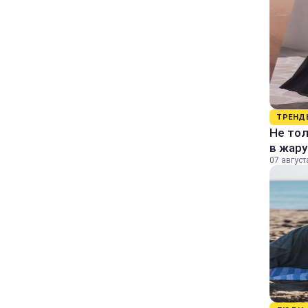
ТРЕНД
Не тол
в жару
07 август