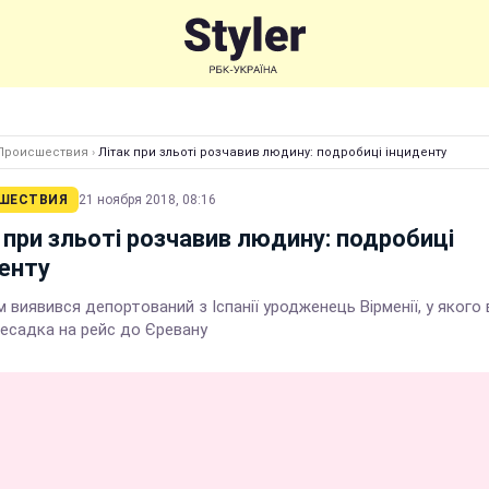
Происшествия
›
Літак при зльоті розчавив людину: подробиці інциденту
ШЕСТВИЯ
21 ноября 2018, 08:16
 при зльоті розчавив людину: подробиці
енту
 виявився депортований з Іспанії уродженець Вірменії, у якого 
ресадка на рейс до Єревану