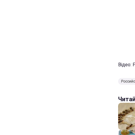
Відео: 
Россий
Чита