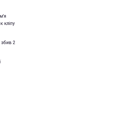
м'я
к кліпу
 збив 2
ї