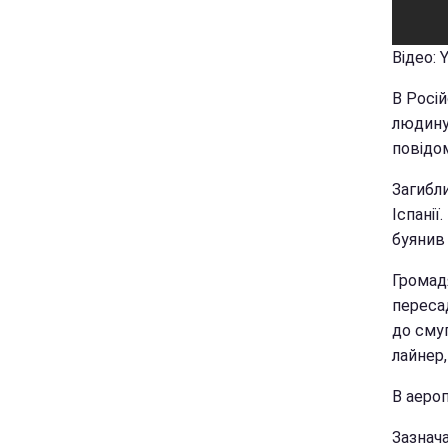
Відео: 
В Росі
людину 
повідом
Загибл
Іспанії
буянив 
Громадя
пересад
до смуг
лайнер
В аероп
Зазнача