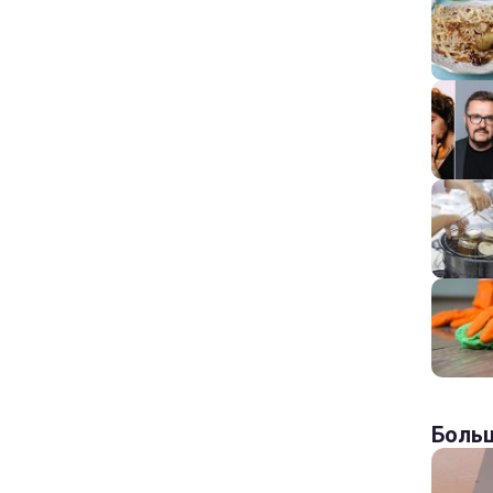
Больш