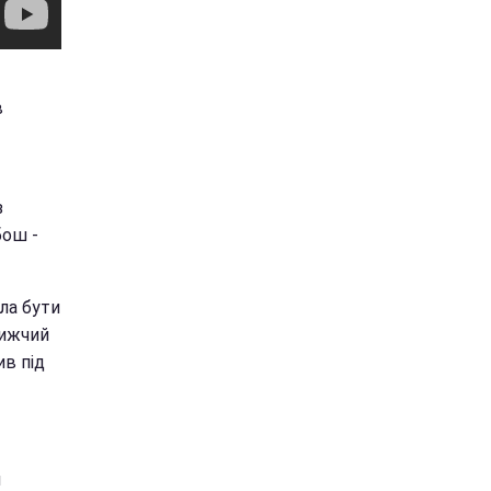
в
з
бош -
ла бути
лижчий
ив під
и