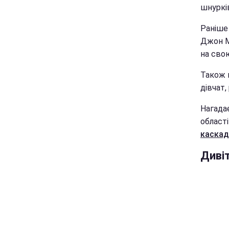
шнурків
Раніше
Джон М
на сво
Також м
дівчат,
Нагада
області
каскад
Диві