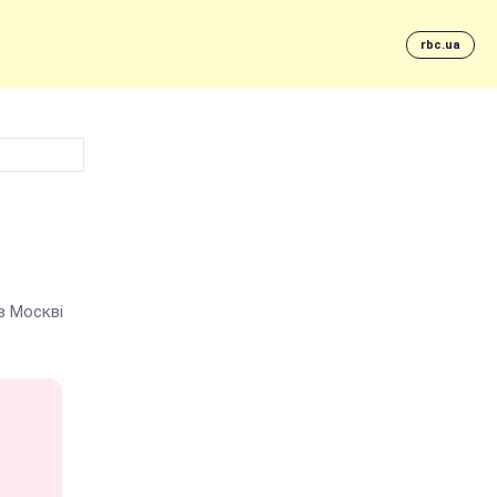
rbc.ua
в Москві