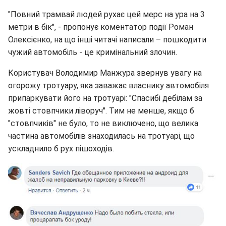
"Повний трамвай людей рухає цей мерс на ура на 3
метри в бік", - пропонує коментатор події Роман
Олексієнко, на що інші читачі написали – пошкодити
чужий автомобіль - це кримінальний злочин.
Користувач Володимир Манжура звернув увагу на
огорожу тротуару, яка заважає власнику автомобіля
припаркувати його на тротуарі: "Спасибі дебілам за
жовті стовпчики ліворуч". Тим не менше, якщо б
"стовпчиків" не було, то не виключено, що велика
частина автомобілів знаходилась на тротуарі, що
ускладнило б рух пішоходів.