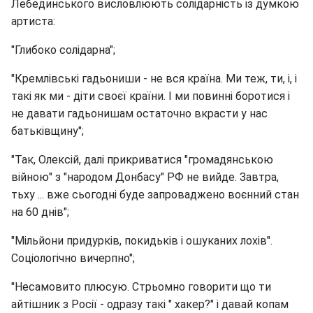
Лебединського висловлюють солідарність із думкою
артиста:
"Глибоко солідарна";
"Кремлівські гадьониши - не вся країна. Ми теж, ти, і, і
такі як ми - діти своєї країни. І ми повинні боротися і
не давати гадьонишам остаточно вкрасти у нас
батьківщину";
"Так, Олексій, далі прикриватися "громадянською
війною" з "народом Донбасу" РФ не вийде. Завтра,
тьху ... вже сьогодні буде запроваджено воєнний стан
на 60 днів";
"Мільйони придурків, покидьків і ошуканих лохів".
Соціологічно вичерпно";
"Несамовито плюсую. Стрьомно говорити що ти
айтішник з Росії - одразу такі " хакер?" і давай копам