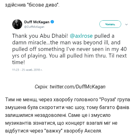
здійснив "бісове диво".
Скрін: twitter.com/DuffMcKagan
Тим не менш, через хворобу головного "Роуза" група
змушена була скоротити час шоу, тому багато фанів
залишилися незадоволені. Саме це і змусило
музикантів зізнатися, що концерт взагалі міг не
відбутися через "важку" хворобу Акселя.