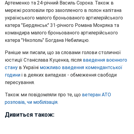
Артеменко та 24-річний Василь Сорока. Також в
мережі розповіли про захопленого в полон капітана
українського малого броньованого артилерійського
катера "Бердянськ" 31-річного Романа Мокряка та
командира малого броньованого артилерійського
катера "Нікополь" Богдана Небилицю.
Раніше ми писали, що за словами голови столичної
юстиції Станіслава Куценка, після
введення воєнного
стану
в Україні
можливо введення комендантської
години
і в деяких випадках - обмеження свободи
пересування.
Також ми повідомляли про те, що
ветеран АТО
розповів, чи мобілізація
.
Дивиться також: