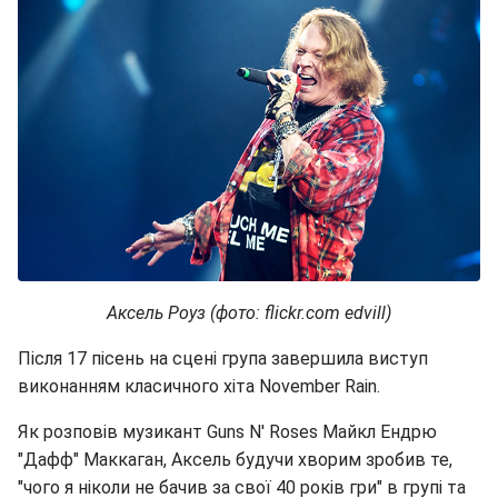
Аксель Роуз (фото: flickr.com edvill)
Після 17 пісень на сцені група завершила виступ
виконанням класичного хіта November Rain.
Як розповів музикант Guns N' Roses Майкл Ендрю
"Дафф" Маккаган, Аксель будучи хворим зробив те,
"чого я ніколи не бачив за свої 40 років гри" в групі та