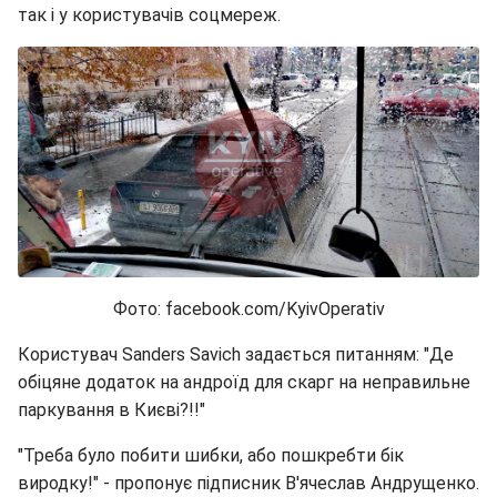
так і у користувачів соцмереж.
Фото: facebook.com/KyivOperativ
Користувач Sanders Savich задається питанням: "Де
обіцяне додаток на андроїд для скарг на неправильне
паркування в Києві?!!"
"Треба було побити шибки, або пошкребти бік
виродку!" - пропонує підписник В'ячеслав Андрущенко.