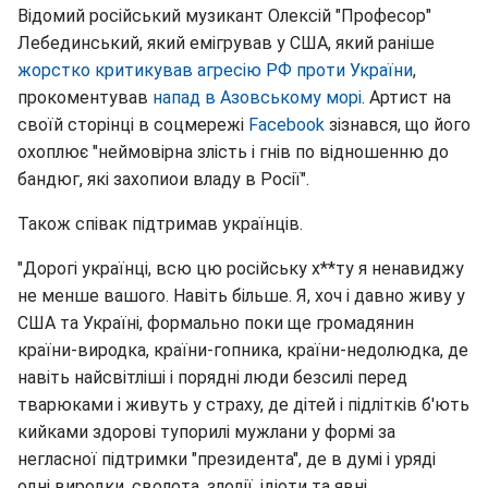
Відомий російський музикант Олексій "Професор"
Лебединський, який емігрував у США, який раніше
жорстко критикував агресію РФ проти України
,
прокоментував
напад в Азовському морі
. Артист на
своїй сторінці в соцмережі
Facebook
зізнався, що його
охоплює "неймовірна злість і гнів по відношенню до
бандюг, які захопиои владу в Росії".
Також співак підтримав українців.
"Дорогі українці, всю цю російську х**ту я ненавиджу
не менше вашого. Навіть більше. Я, хоч і давно живу у
США та Україні, формально поки ще громадянин
країни-виродка, країни-гопника, країни-недолюдка, де
навіть найсвітліші і порядні люди безсилі перед
тварюками і живуть у страху, де дітей і підлітків б'ють
кийками здорові тупорилі мужлани у формі за
негласної підтримки "президента", де в думі і уряді
одні виродки, сволота, злодії, ідіоти та явні