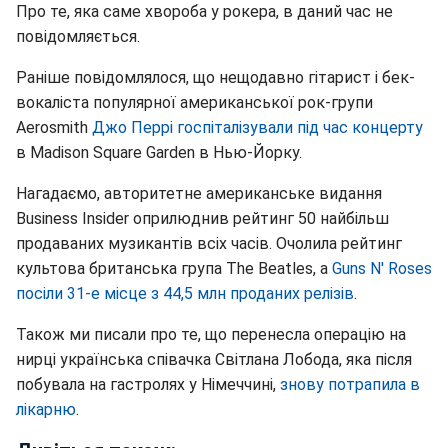
Про те, яка саме хвороба у рокера, в даний час не
повідомляється.
Раніше повідомлялося, що нещодавно гітарист і бек-
вокаліста популярної американської рок-групи
Aerosmith
Джо Перрі госпіталізували під час концерту
в Madison Square Garden в Нью-Йорку.
Нагадаємо, авторитетне американське видання
Business Insider оприлюднив рейтинг 50 найбільш
продаваних музикантів всіх часів. Очолила рейтинг
культова британська група The Beatles, а
Guns N' Roses
посіли 31-е місце з 44,5 млн проданих релізів
.
Також ми писали про те, що перенесла операцію на
нирці українська співачка Світлана Лобода, яка після
побувала на гастролях у Німеччині,
знову потрапила в
лікарню
.