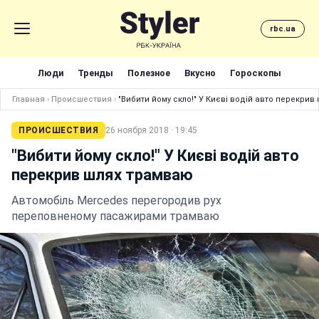
rbc.ua
Люди
Тренды
Полезное
Вкусно
Гороскопы
Главная
›
Происшествия
›
"Вибити йому скло!" У Києві водій авто перекрив
ПРОИСШЕСТВИЯ
26 ноября 2018 · 19:45
"Вибити йому скло!" У Києві водій авто
перекрив шлях трамваю
Автомобіль Mercedes перегородив рух
переповненому пасажирами трамваю