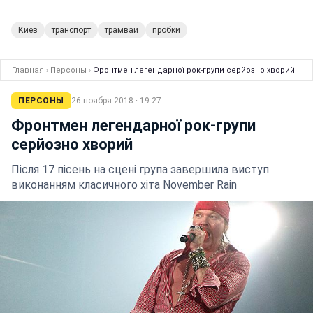
Киев
транспорт
трамвай
пробки
Главная
›
Персоны
›
Фронтмен легендарної рок-групи серйозно хворий
ПЕРСОНЫ
26 ноября 2018 · 19:27
Фронтмен легендарної рок-групи
серйозно хворий
Після 17 пісень на сцені група завершила виступ
виконанням класичного хіта November Rain