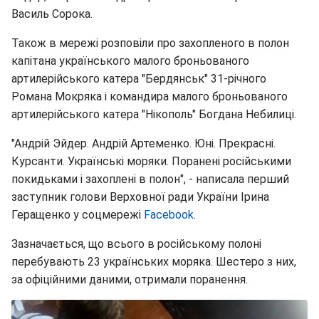
Василь Сорока.
Також в мережі розповіли про захопленого в полон
капітана українського малого броньованого
артилерійського катера "Бердянськ" 31-річного
Романа Мокряка і командира малого броньованого
артилерійського катера "Нікополь" Богдана Небилиці.
"Андрій Эйдер. Андрій Артеменко. Юні. Прекрасні.
Курсанти. Українські моряки. Поранені російськими
покидьками і захоплені в полон", - написала перший
заступник голови Верховної ради України Ірина
Геращенко у соцмережі
Facebook
.
Зазначається, що всього в російському полоні
перебувають 23 українських моряка. Шестеро з них,
за офіційними даними, отримали поранення.