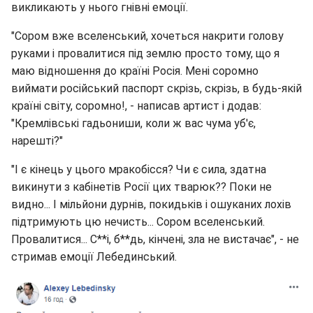
викликають у нього гнівні емоції.
"Сором вже вселенський, хочеться накрити голову
руками і провалитися під землю просто тому, що я
маю відношення до країні Росія. Мені соромно
виймати російський паспорт скрізь, скрізь, в будь-якій
країні світу, соромно!, - написав артист і додав:
"Кремлівські гадьониши, коли ж вас чума уб'є,
нарешті?"
"І є кінець у цього мракобісся? Чи є сила, здатна
викинути з кабінетів Росії цих тварюк?? Поки не
видно... І мільйони дурнів, покидьків і ошуканих лохів
підтримують цю нечисть... Сором вселенський.
Провалитися... С**і, б**дь, кінчені, зла не вистачає", - не
стримав емоції Лебединський.