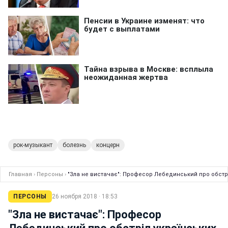
рок-музыкант
болезнь
концерн
Главная
›
Персоны
›
"Зла не вистачає": Професор Лебединський про обстрі
ПЕРСОНЫ
26 ноября 2018 · 18:53
"Зла не вистачає": Професор