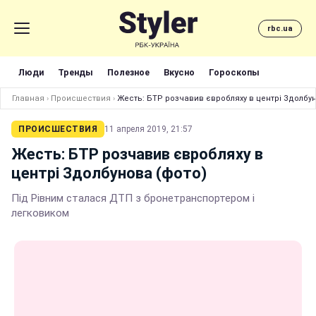
rbc.ua
Люди
Тренды
Полезное
Вкусно
Гороскопы
Главная
›
Происшествия
›
Жесть: БТР розчавив євробляху в центрі Здолбун
ПРОИСШЕСТВИЯ
11 апреля 2019, 21:57
Жесть: БТР розчавив євробляху в
центрі Здолбунова (фото)
Під Рівним сталася ДТП з бронетранспортером і
легковиком