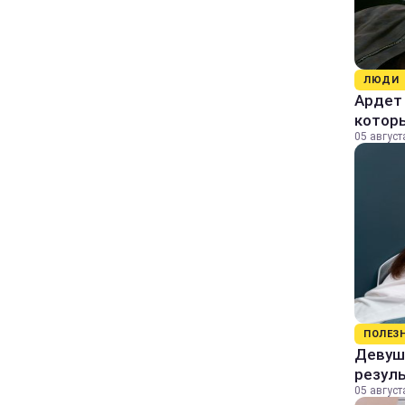
ЛЮДИ
Ардет 
котор
05 август
ПОЛЕЗ
Девушк
резул
05 август