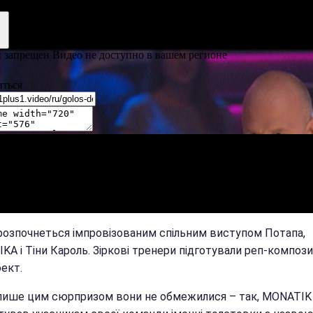
 розпочнеться імпровізованим спільним виступом Потапа,
KА і Тіни Кароль. Зіркові тренери підготували реп-композ
ект.
лише цим сюрпризом вони не обмежилися – так, MONATIK