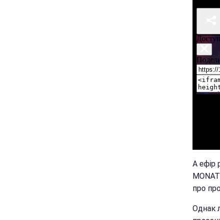
А ефір
MONATI
про про
Однак 