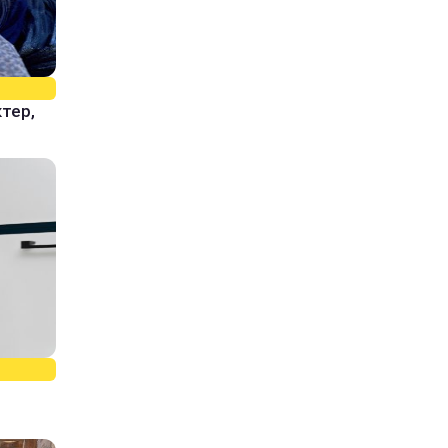
ктер,