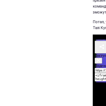
презен
команди
зможуть
Потап, 
Талі Ку