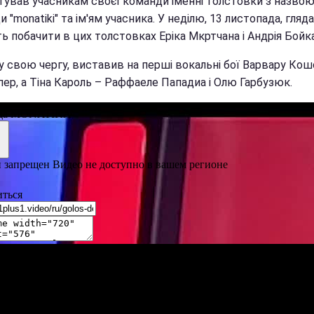
тував учасникам своєї команди іменні толстовки з назво
 "monatiki" та ім'ям учасника. У неділю, 13 листопада, гляда
 побачити в цих толстовках Еріка Мкртчана і Андрія Бойка
у свою чергу, виставив на перші вокальні бої Варвару Кош
пер, а Тіна Кароль – Раффаеле Пападиа і Олю Гарбузюк.