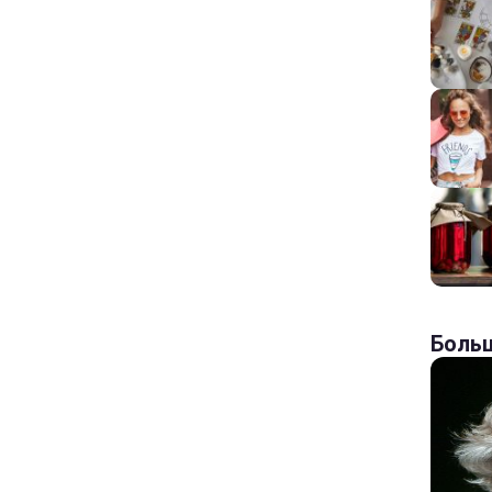
Больш