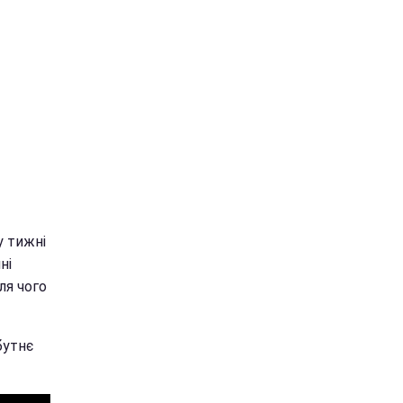
у тижні
ні
ля чого
бутнє