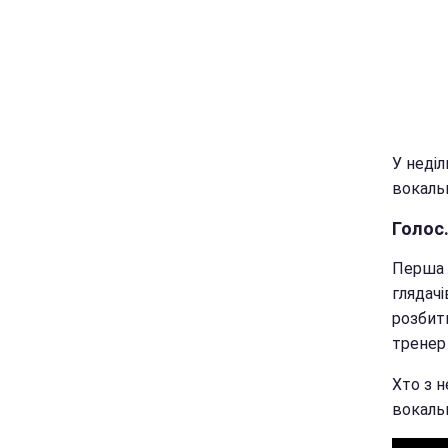
У неділ
вокаль
Голос.
Перша 
глядачі
розбити
тренер 
Хто з 
вокальн