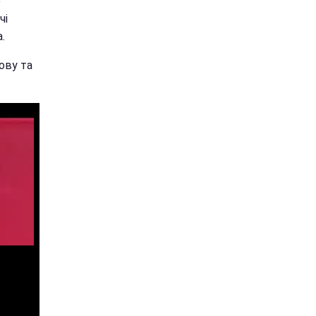
ю
чі
.
ову та