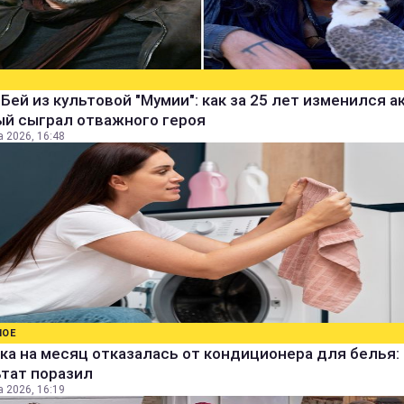
Бей из культовой "Мумии": как за 25 лет изменился а
ый сыграл отважного героя
а 2026, 16:48
НОЕ
а на месяц отказалась от кондиционера для белья:
ьтат поразил
а 2026, 16:19