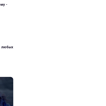
му -
з любых