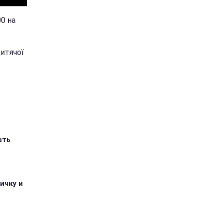
00 на
итячої
ать
ичку и