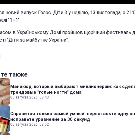
я новий випуск Голос. Діти 3 у неділю, 13 листопада, о 21:
алі "1+1".
часом в Українському Домі пройшов щорічний фестиваль д
ті "Діти за майбутнє України".
йте также
Маникюр, который выбирают миллионерши: как сдел
трендовые "голые ногти" дома
06 августа 2026, 08:43
Справится только самый умный: переставьте одну сп
исправьте уравнение за 30 секунд
06 августа 2026, 08:02