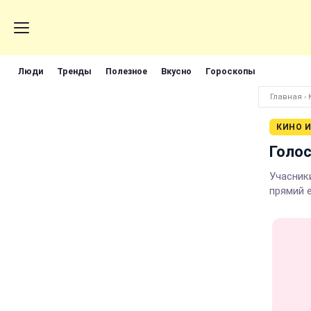
Люди
Тренды
Полезное
Вкусно
Гороскопы
Главная
›
КИНО И
Голос
Учасник
прямий 