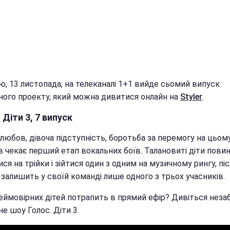
ю, 13 листопада, на телеканалі 1+1 вийде сьомий випуск
ного проекту, який можна дивитися онлайн на
Styler
.
 Діти 3, 7 випуск
любов, дівоча підступність, боротьба за перемогу на цьом
в чекає перший етап вокальних боїв. Талановиті діти повин
ся на трійки і зійтися один з одним на музичному рингу, піс
залишить у своїй команді лише одного з трьох учасників.
неймовірних дітей потрапить в прямий ефір? Дивіться неза
е шоу Голос. Діти 3.