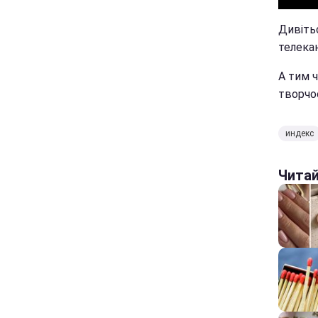
Дивітьс
телекан
А тим 
творчос
индекс
Чита