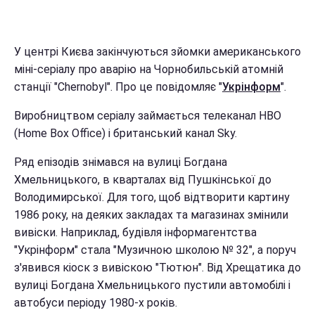
У центрі Києва закінчуються зйомки американського
міні-серіалу про аварію на Чорнобильській атомній
станції "Chernobyl". Про це повідомляє "
Укрінформ
".
Виробництвом серіалу займається телеканал HBO
(Home Box Office) і британський канал Sky.
Ряд епізодів знімався на вулиці Богдана
Хмельницького, в кварталах від Пушкінської до
Володимирської. Для того, щоб відтворити картину
1986 року, на деяких закладах та магазинах змінили
вивіски. Наприклад, будівля інформагентства
"Укрінформ" стала "Музичною школою № 32", а поруч
з'явився кіоск з вивіскою "Тютюн". Від Хрещатика до
вулиці Богдана Хмельницького пустили автомобілі і
автобуси періоду 1980-х років.