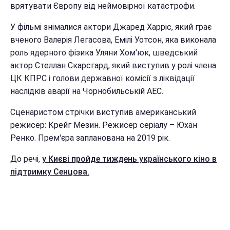
врятувати Європу від неймовірної катастрофи.
У фільмі знімалися актори Джаред Харріс, який грає
вченого Валерія Легасова, Емілі Уотсон, яка виконала
роль ядерного фізика Уляни Хом'юк, шведський
актор Стеллан Скарсгард, який виступив у ролі члена
ЦК КПРС і голови державної комісії з ліквідації
наслідків аварії на Чорнобильській АЕС.
Сценаристом стрічки виступив американський
режисер: Крейг Мезин. Режисер серіалу – Юхан
Ренко. Прем'єра запланована на 2019 рік.
До речі,
у Києві пройде тиждень українського кіно в
підтримку Сенцова.