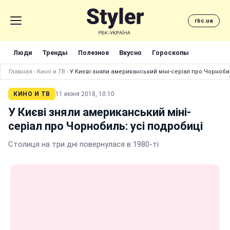
rbc.ua
Люди
Тренды
Полезное
Вкусно
Гороскопы
Главная
›
Кино и ТВ
›
У Києві зняли американський міні-серіал про Чорнобил
КИНО И ТВ
11 июня 2018, 10:10
У Києві зняли американський міні-
серіал про Чорнобиль: усі подробиці
Столиця на три дні повернулася в 1980-ті