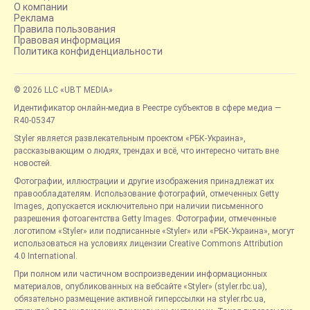
О компании
Реклама
Правила пользования
Правовая информация
Политика конфиденциальности
© 2026 LLC «UBT MEDIA»
Идентификатор онлайн-медиа в Реестре субъектов в сфере медиа —
R40-05347
Styler является развлекательным проектом «РБК-Украина»,
рассказывающим о людях, трендах и всё, что интересно читать вне
новостей.
Фотографии, иллюстрации и другие изображения принадлежат их
правообладателям. Использование фотографий, отмеченных Getty
Images, допускается исключительно при наличии письменного
разрешения фотоагентства Getty Images. Фотографии, отмеченные
логотипом «Styler» или подписанные «Styler» или «РБК-Украина», могут
использоваться на условиях лицензии Creative Commons Attribution
4.0 International.
При полном или частичном воспроизведении информационных
материалов, опубликованных на вебсайте «Styler» (styler.rbc.ua),
обязательно размещение активной гиперссылки на styler.rbc.ua,