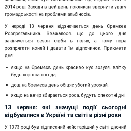
2014 році. Заходи в цей день покликані звернути увагу
громадськості на проблеми альбіносів.
У народі 13 червня відзначається день Єремєєв
Розпрягальника. Вважалося, що до цього дня
закінчується сезон сівби в полях, а тому пора
розпрягати коней і давати їм відпочинок. Прикмети
дня:
якщо на Єремєєв день красиво кує зозуля, влітку
буде хороша погода,
дощ на Єремєєв день обіцяє убогий урожай,
якщо на вечір збирається роса, будуть спекотні дні.
13 червня: які значущі події сьогодні
відбувалися в Україні та світі в різні роки
У 1373 році був підписаний найстаріший у світі діючий