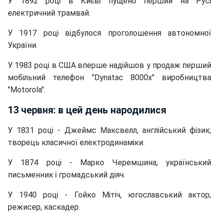
У 1892 році в Києві пущено перший на Русі
електричний трамвай.
У 1917 році відбулося проголошення автономної
України.
У 1983 році в США вперше надійшов у продаж перший
мобільний телефон "Dynatac 8000x" виробництва
"Motorola".
13 червня: в цей день народилися
У 1831 році - Джеймс Максвелл, англійський фізик,
творець класичної електродинаміки.
У 1874 році - Марко Черемшина, український
письменник і громадський діяч.
У 1940 році - Гойко Мітіч, ​​югославський актор,
режисер, каскадер.