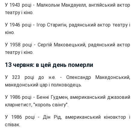
У 1943 році - Малкольм Макдауелл, англійський актор
театру і кіно.
У 1946 році - Ігор Старигін, радянський актор театру і
кіно.
У 1958 році - Сергій Маковецький, радянський актор
театру і кіно.
13 червня: в цей день померли
У 323 році до н.е. - Олександр Македонський,
македонський цар і полководець.
У 1986 році - Бенні Гудмен, американський джазовий
кларнетист, "король свінгу".
У 1986 році - Дін Рід, американський кіноактор і
співак.