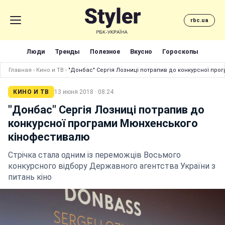
rbc.ua
Люди
Тренды
Полезное
Вкусно
Гороскопы
Главная
›
Кино и ТВ
›
"Донбас" Сергія Лозниці потрапив до конкурсної пр
КИНО И ТВ
13 июня 2018 · 08:24
"Донбас" Сергія Лозниці потрапив до
конкурсної програми Мюнхенського
кінофестивалю
Стрічка стала одним із переможців Восьмого
конкурсного відбору Державного агентства України з
питань кіно