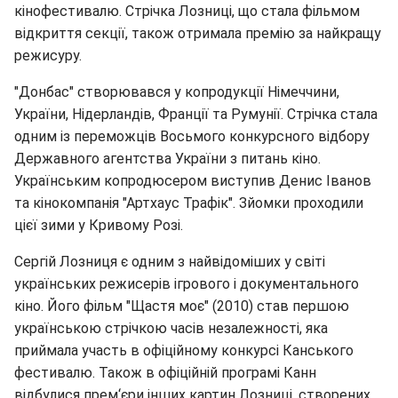
кінофестивалю. Стрічка Лозниці, що стала фільмом
відкриття секції, також отримала премію за найкращу
режисуру.
"Донбас" створювався у копродукції Німеччини,
України, Нідерландів, Франції та Румунії. Стрічка стала
одним із переможців Восьмого конкурсного відбору
Державного агентства України з питань кіно.
Українським копродюсером виступив Денис Іванов
та кінокомпанія "Артхаус Трафік". Зйомки проходили
цієї зими у Кривому Розі.
Сергій Лозниця є одним з найвідоміших у світі
українських режисерів ігрового і документального
кіно. Його фільм "Щастя моє" (2010) став першою
українською стрічкою часів незалежності, яка
приймала участь в офіційному конкурсі Канського
фестивалю. Також в офіційній програмі Канн
відбулися прем‘єри інших картин Лозниці, створених