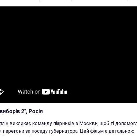
виборів 2", Росія
плін викликає команду піарників з Москви, щоб ті допомог
и перегони за посаду губернатора. Цей фільм є детальною