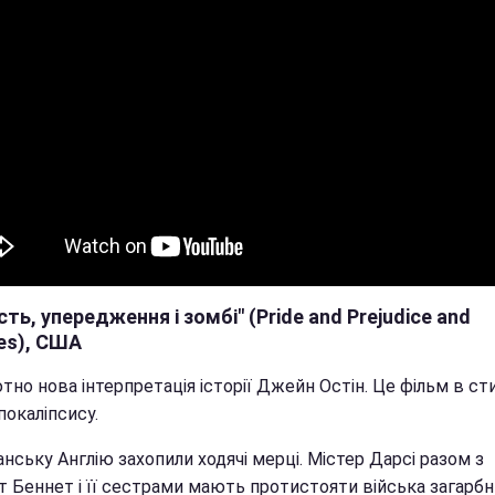
сть, упередження і зомбі" (Pride and Prejudice and
es), США
но нова інтерпретація історії Джейн Остін. Це фільм в сти
покаліпсису.
анську Англію захопили ходячі мерці. Містер Дарсі разом з
т Беннет і її сестрами мають протистояти війська загарбн