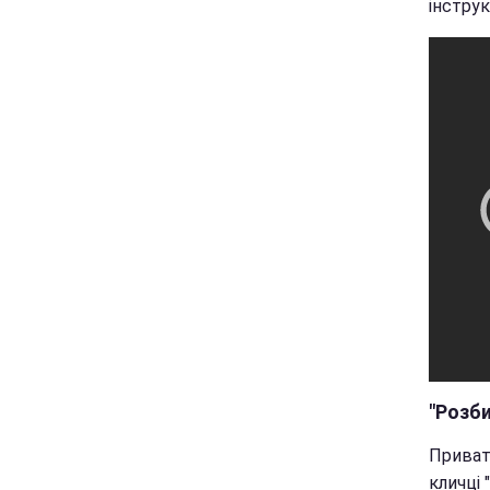
інструк
"Розби
Приват
кличці 