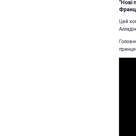
"Нові 
Франц
Цей ком
Алладін
Головн
принце