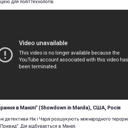
цією для політтехнологів.
рання в Манілі" (Showdown in Manila), США, Росія
ні детективи Нік і Чарлі розшукують міжнародного терори
"Привид". Дія відбувається в Манілі.