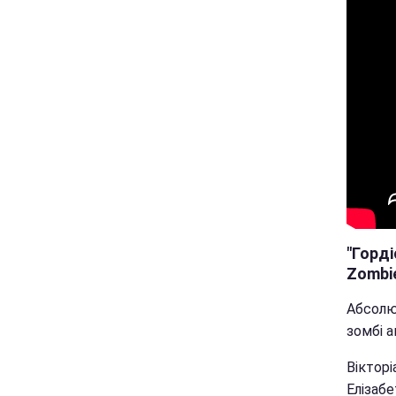
"Горді
Zombi
Абсолют
зомбі а
Вікторі
Елізабе