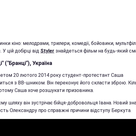
инки кіно: мелодрами, трилери, комедії, бойовики, мультфіл
. У цій добірці від
Styler
знайдеться фільм на будь-який см
і" ("Бранці"), Україна
етом 20 лютого 2014 року студент-протестант Саша
иться з ВВ-шником. Він переконує його скласти зброю. Кіл
потому Саша хоче розшукати призовника.
єму шляху він зустрічає бійця-добровольця Івана. Новий з
ість Олександру про справжні причини відступу Беркута.