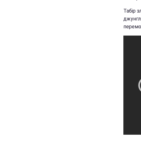
Табір з
джунгл
перемог