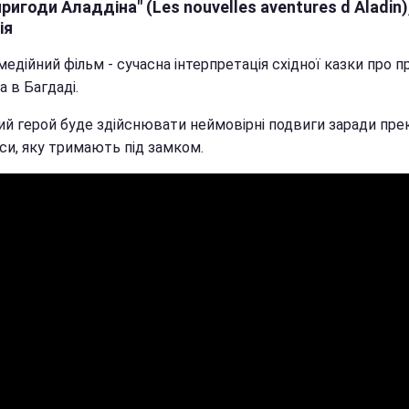
пригоди Аладдіна" (Les nouvelles aventures d Aladin)
ія
едійний фільм - сучасна інтерпретація східної казки про п
а в Багдаді.
ий герой буде здійснювати неймовірні подвиги заради пре
си, яку тримають під замком.