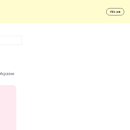
rbc.ua
України