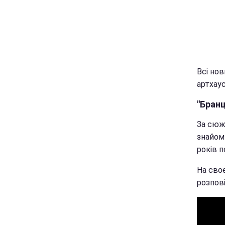
Всі нов
артхаус
"Бранц
За сюж
знайом
років 
На сво
розпов