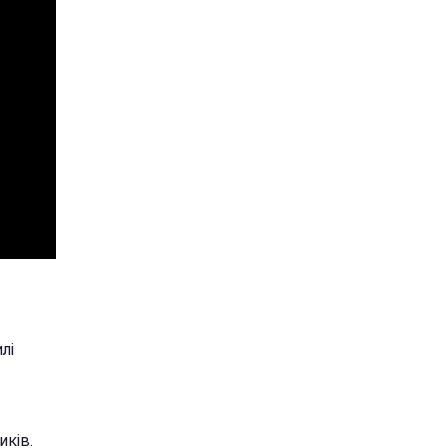
лі
иків.