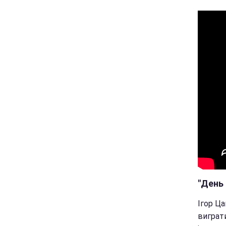
"День 
Ігор Ца
виграт