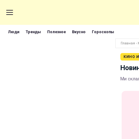
Люди
Тренды
Полезное
Вкусно
Гороскопы
Главная
›
КИНО И
Новин
Ми склал