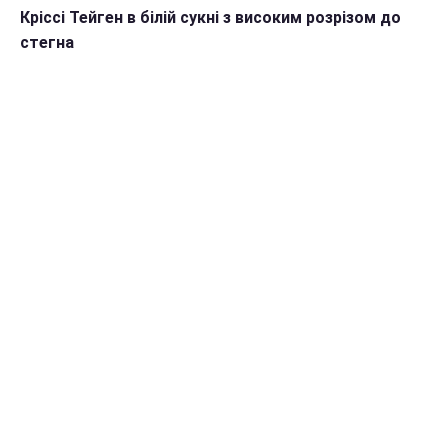
Кріссі Тейген в білій сукні з високим розрізом до
стегна