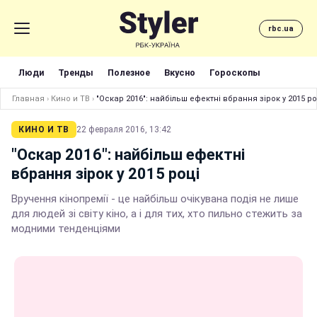
rbc.ua
Люди
Тренды
Полезное
Вкусно
Гороскопы
Главная
›
Кино и ТВ
›
"Оскар 2016": найбільш ефектні вбрання зірок у 2015 ро
КИНО И ТВ
22 февраля 2016, 13:42
"Оскар 2016": найбільш ефектні
вбрання зірок у 2015 році
Вручення кінопремії - це найбільш очікувана подія не лише
для людей зі світу кіно, а і для тих, хто пильно стежить за
модними тенденціями