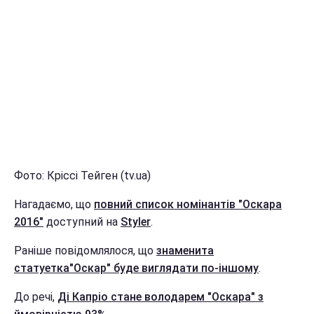
Фото: Кріссі Тейген (tv.ua)
Нагадаємо, що
повний список номінантів "Оскара
2016"
доступний на
Styler
.
Раніше повідомлялося, що
знаменита
статуетка"Оскар" буде виглядати по-іншому
.
До речі,
Ді Капріо стане володарем "Оскара" з