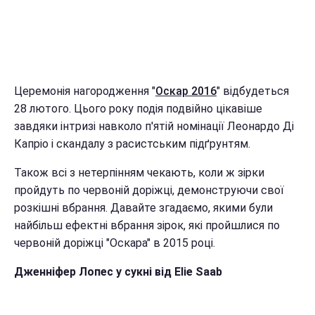
Церемонія нагородження "
Оскар 2016
" відбудеться
28 лютого. Цього року подія подвійно цікавіше
завдяки інтризі навколо п'ятій номінації Леонардо Ді
Капріо і скандалу з расистським підґрунтям.
Також всі з нетерпінням чекають, коли ж зірки
пройдуть по червоній доріжці, демонструючи свої
розкішні вбрання. Давайте згадаємо, якими були
найбільш ефектні вбрання зірок, які пройшлися по
червоній доріжці "Оскара" в 2015 році.
Дженніфер Лопес у сукні від Elie Saab