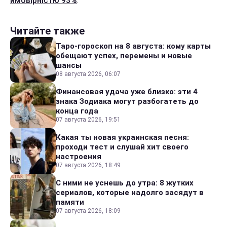
ймовірністю 93%
.
Читайте также
Таро-гороскоп на 8 августа: кому карты
обещают успех, перемены и новые
шансы
08 августа 2026, 06:07
Финансовая удача уже близко: эти 4
знака Зодиака могут разбогатеть до
конца года
07 августа 2026, 19:51
Какая ты новая украинская песня:
проходи тест и слушай хит своего
настроения
07 августа 2026, 18:49
С ними не уснешь до утра: 8 жутких
сериалов, которые надолго засядут в
памяти
07 августа 2026, 18:09