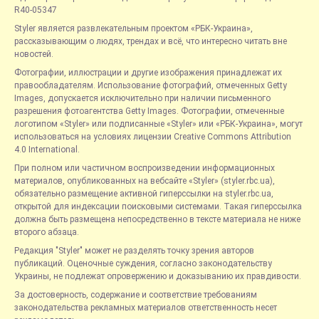
R40-05347
Styler является развлекательным проектом «РБК-Украина»,
рассказывающим о людях, трендах и всё, что интересно читать вне
новостей.
Фотографии, иллюстрации и другие изображения принадлежат их
правообладателям. Использование фотографий, отмеченных Getty
Images, допускается исключительно при наличии письменного
разрешения фотоагентства Getty Images. Фотографии, отмеченные
логотипом «Styler» или подписанные «Styler» или «РБК-Украина», могут
использоваться на условиях лицензии Creative Commons Attribution
4.0 International.
При полном или частичном воспроизведении информационных
материалов, опубликованных на вебсайте «Styler» (styler.rbc.ua),
обязательно размещение активной гиперссылки на styler.rbc.ua,
открытой для индексации поисковыми системами. Такая гиперссылка
должна быть размещена непосредственно в тексте материала не ниже
второго абзаца.
Редакция "Styler" может не разделять точку зрения авторов
публикаций. Оценочные суждения, согласно законодательству
Украины, не подлежат опровержению и доказыванию их правдивости.
За достоверность, содержание и соответствие требованиям
законодательства рекламных материалов ответственность несет