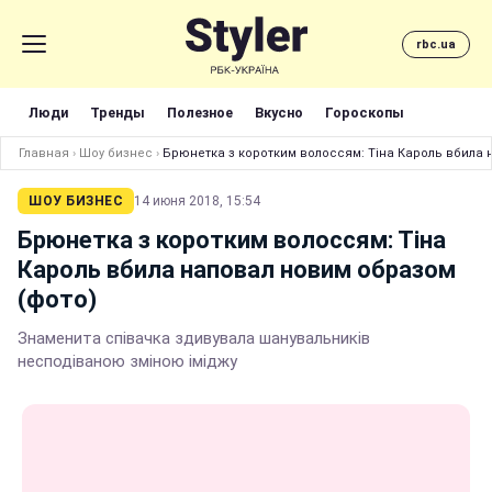
rbc.ua
Люди
Тренды
Полезное
Вкусно
Гороскопы
Главная
›
Шоу бизнес
›
Брюнетка з коротким волоссям: Тіна Кароль вбила 
ШОУ БИЗНЕС
14 июня 2018, 15:54
Брюнетка з коротким волоссям: Тіна
Кароль вбила наповал новим образом
(фото)
Знаменита співачка здивувала шанувальників
несподіваною зміною іміджу