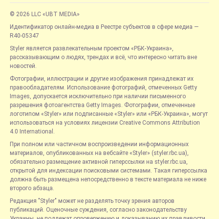
© 2026 LLC «UBT MEDIA»
Идентификатор онлайн-медиа в Реестре субъектов в сфере медиа —
R40-05347
Styler является развлекательным проектом «РБК-Украина»,
рассказывающим о людях, трендах и всё, что интересно читать вне
новостей.
Фотографии, иллюстрации и другие изображения принадлежат их
правообладателям. Использование фотографий, отмеченных Getty
Images, допускается исключительно при наличии письменного
разрешения фотоагентства Getty Images. Фотографии, отмеченные
логотипом «Styler» или подписанные «Styler» или «РБК-Украина», могут
использоваться на условиях лицензии Creative Commons Attribution
4.0 International.
При полном или частичном воспроизведении информационных
материалов, опубликованных на вебсайте «Styler» (styler.rbc.ua),
обязательно размещение активной гиперссылки на styler.rbc.ua,
открытой для индексации поисковыми системами. Такая гиперссылка
должна быть размещена непосредственно в тексте материала не ниже
второго абзаца.
Редакция "Styler" может не разделять точку зрения авторов
публикаций. Оценочные суждения, согласно законодательству
Украины, не подлежат опровержению и доказыванию их правдивости.