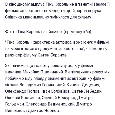
В кіношному амплуа Тіну Кароль не впізнати! Немає її
фирмової червоної помади, та ще й чорна перука.
Співачка максимально змінилася для фільму.
Фото: Тіна Кароль на зйомках (прес-служба)
"Тіна Кароль - характерна актриса, вона існує у фільмі
на межі ігрового і документального кіно", - говорить
режисер фільму Євген Баранов.
Зазначимо, що головну чоловічу роль у фільмі
виконав Михайло Пшеничний. В епізодичних ролях ми
побачимо цілу плеяду знаменитих акторів - у фільмі
зіграли Володимир Горянський, Кирило Дицевич,
Олександр Попов, Іван Соловйов, Євген Лебедин,
Олексій Яровенко, Олексій Нежурко, Дмитро
Гольдман, Олександр Ведменський, Дмитро
Вивчарюк і Дмитро Чернов.