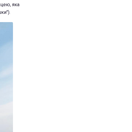
ицею, яка
ки").