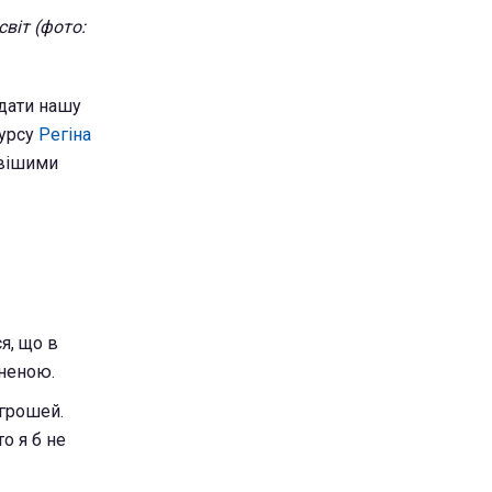
світ (фото:
дати нашу
сурсу
Регіна
авішими
ся, що в
неною.
 грошей.
о я б не