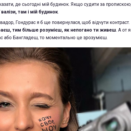
азати, де сьогодні мій будинок. Якщо судити за пропискою, 
 валізи, там і мій будинок
.
вадор, Гондурас я б ще повернулася, щоб відчути контраст.
ваєш, тим більше розумієш, як непогано ти живеш
. А от 
с або Бангладеш, то моментально це зрозумієш.