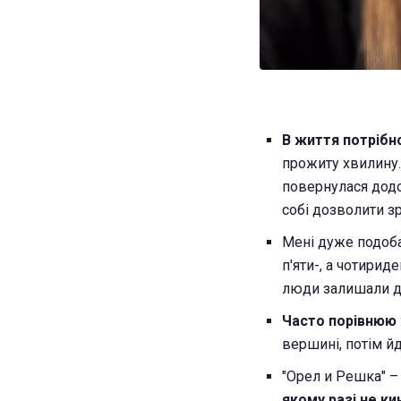
В життя потрібн
прожиту хвилину. 
повернулася додо
собі дозволити з
Мені дуже подоба
п'яти-, а чотирид
люди залишали для
Часто порівнюю
вершині, потім йд
"Орел и Решка" – ц
якому разі не ки