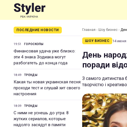
Главная
›
Шоу бизнес
›
Ден
ПОСЛЕДНИЕ НОВОСТИ
14 июня 
ШОУ БИЗНЕС
19:51
ГОРОСКОПЫ
Финансовая удача уже близко:
День народ
эти 4 знака Зодиака могут
поради від
разбогатеть до конца года
18:49
ТРЕНДЫ
З самого дитинства б
Какая ты новая украинская песня:
творчістю і креатив
проходи тест и слушай хит своего
настроения
18:09
ТРЕНДЫ
С ними не уснешь до утра: 8
жутких сериалов, которые
надолго засядут в памяти