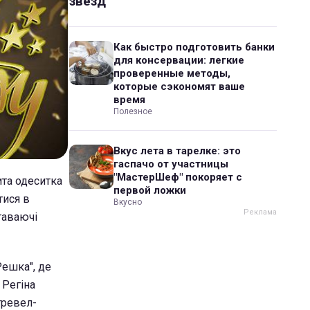
звезд
Как быстро подготовить банки
для консервации: легкие
проверенные методы,
которые сэкономят ваше
время
Полезное
Вкус лета в тарелке: это
гаспачо от участницы
"МастерШеф" покоряет с
ита одеситка
первой ложки
тися в
Вкусно
гаваючі
Решка", де
 Регіна
тревел-