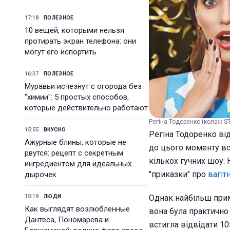
17:18
ПОЛЕЗНОЕ
10 вещей, которыми нельзя
протирать экран телефона: они
могут его испортить
16:37
ПОЛЕЗНОЕ
Муравьи исчезнут с огорода без
"химии": 5 простых способов,
которые действительно работают
Регіна Тодоренко (колаж ST
15:55
ВКУСНО
Регіна Тодоренко від
Ажурные блины, которые не
до цього моменту вс
рвутся: рецепт с секретным
кількох гучних шоу. 
ингредиентом для идеальных
"приказки" про
вагіт
дырочек
15:19
Однак найбільш прим
ЛЮДИ
Как выглядят возлюбленные
вона була практично
Дантеса, Пономарева и
встигла відвідати 10