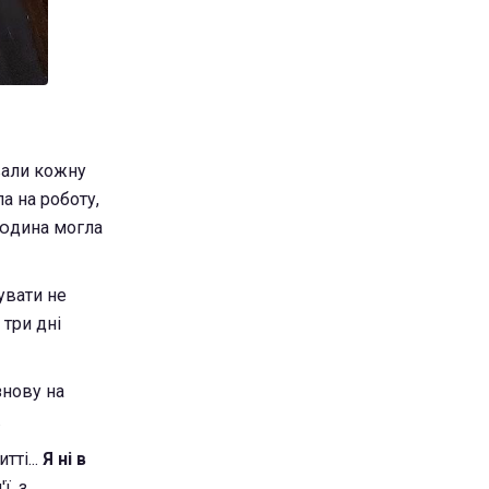
вали кожну
а на роботу,
людина могла
увати не
 три дні
 знову на
.
тті...
Я ні в
ї, з