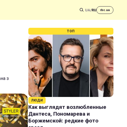
UA
/
RU
rbc.ua
ТОП
на з
ЛЮДИ
Как выглядят возлюбленные
Дантеса, Пономарева и
Боржемской: редкие фото