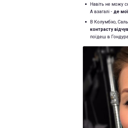
Навіть не можу ск
А взагалі -
де мої
В Колумбію, Саль
контрасту відчу
поїдеш в Гондура