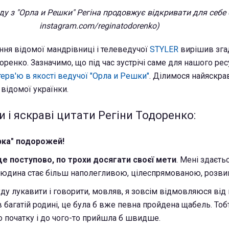
оду з "Орла и Решки" Регіна продовжує відкривати для себе 
instagram.com/reginatodorenko)
ння відомої мандрівниці і телеведучої
STYLER
вирішив зга
оренко. Зазначимо, що під час зустрічі саме для нашого ре
терв'ю в якості ведучої "Орла и Решки"
. Ділимося найяскр
відомої українки.
 і яскраві цитати Регіни Тодоренко:
рка" подорожей!
е поступово, по трохи досягати своєї мети
. Мені здаєть
людина стає більш наполегливою, цілеспрямованою, розви
уду лукавити і говорити, мовляв, я зовсім відмовляюся від
 багатій родині, це була б вже певна пройдена щабель. Тобт
о початку і до чого-то прийшла б швидше.