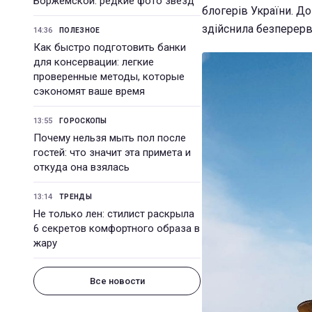
Боржемской: редкие фото звезд
блогерів України. До
здійснила безперервн
14:36
ПОЛЕЗНОЕ
Как быстро подготовить банки
для консервации: легкие
проверенные методы, которые
сэкономят ваше время
13:55
ГОРОСКОПЫ
Почему нельзя мыть пол после
гостей: что значит эта примета и
откуда она взялась
13:14
ТРЕНДЫ
Не только лен: стилист раскрыла
6 секретов комфортного образа в
жару
Все новости