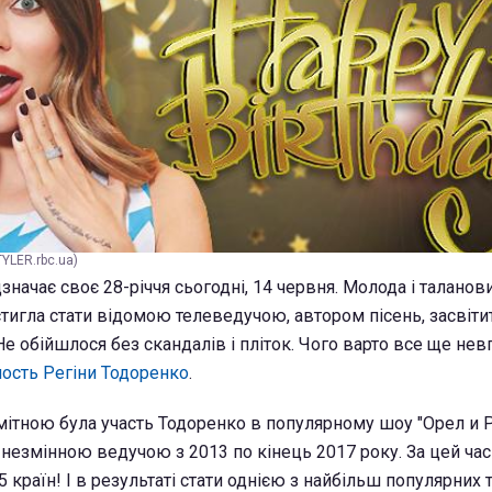
YLER.rbc.ua)
значає своє 28-річчя сьогодні, 14 червня. Молода і таланов
тигла стати відомою телеведучою, автором пісень, засвіти
Не обійшлося без скандалів і пліток. Чого варто все ще нев
ность Регіни Тодоренко
.
ітною була участь Тодоренко в популярному шоу "Орел и 
 незмінною ведучою з 2013 по кінець 2017 року. За цей час
5 країн! І в результаті стати однією з найбільш популярних 