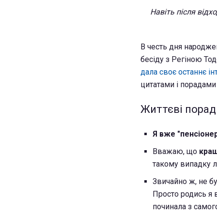
Навіть після відх
В честь дня народже
бесіду з Регіною Тод
дала своє останнє ін
цитатами і порадами 
Життєві поради
Я вже "пенсіоне
Вважаю, що
кращ
такому випадку 
Звичайно ж, не б
Просто родись я в
починала з самог