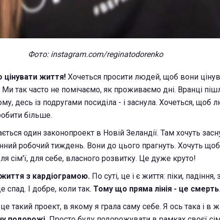
Фото: instagram.com/reginatodorenko
о цінувати життя!
Хочеться просити людей, щоб вони ціну
Ми так часто не помічаємо, як проживаємо дні. Вранці пішл
му, десь із подругами посиділа - і заснула. Хочеться, щоб 
робити більше.
ється один законопроект в Новій Зеландії. Там хочуть засн
енний робочий тиждень. Вони до цього прагнуть. Хочуть щоб
 сім'ї, для себе, власного розвитку. Це дуже круто!
 життя з кардіограмою.
По суті, це і є життя: піки, падіння,
е спад. І добре, коли так.
Тому що пряма лінія - це смерть
е такий проект, в якому я грала саму себе. Я ось така і в жи
ну подорожі.
Просто буду подорожувати в рамках своєї сім'