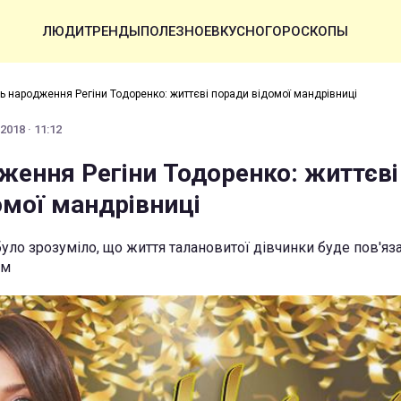
ЛЮДИ
ТРЕНДЫ
ПОЛЕЗНОЕ
ВКУСНО
ГОРОСКОПЫ
ь народження Регіни Тодоренко: життєві поради відомої мандрівниці
2018 · 11:12
ження Регіни Тодоренко: життєві
омої мандрівниці
уло зрозуміло, що життя талановитої дівчинки буде пов'яза
ом