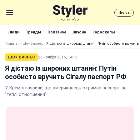
rbc.ua
Люди
Тренды
Полезное
Вкусно
Гороскопы
Главная
›
Шоу бизнес
›
Я дістаю із широких штанин: Путін особисто вручить
ШОУ БИЗНЕС
25 ноября 2016, 14:16
Я дістаю із широких штанин: Путін
особисто вручить Сігалу паспорт РФ
У Кремлі заявили, що американець отримає паспорт за
"теплі отногшения"