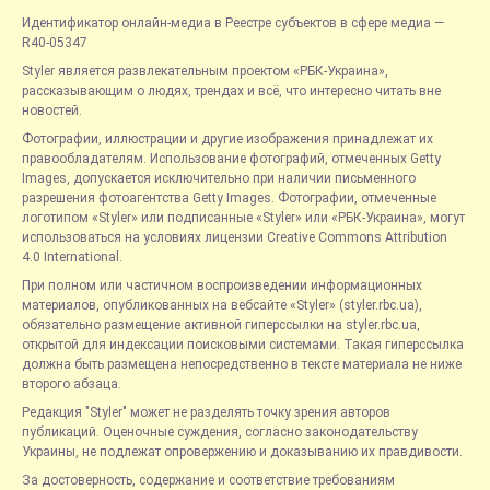
Идентификатор онлайн-медиа в Реестре субъектов в сфере медиа —
R40-05347
Styler является развлекательным проектом «РБК-Украина»,
рассказывающим о людях, трендах и всё, что интересно читать вне
новостей.
Фотографии, иллюстрации и другие изображения принадлежат их
правообладателям. Использование фотографий, отмеченных Getty
Images, допускается исключительно при наличии письменного
разрешения фотоагентства Getty Images. Фотографии, отмеченные
логотипом «Styler» или подписанные «Styler» или «РБК-Украина», могут
использоваться на условиях лицензии Creative Commons Attribution
4.0 International.
При полном или частичном воспроизведении информационных
материалов, опубликованных на вебсайте «Styler» (styler.rbc.ua),
обязательно размещение активной гиперссылки на styler.rbc.ua,
открытой для индексации поисковыми системами. Такая гиперссылка
должна быть размещена непосредственно в тексте материала не ниже
второго абзаца.
Редакция "Styler" может не разделять точку зрения авторов
публикаций. Оценочные суждения, согласно законодательству
Украины, не подлежат опровержению и доказыванию их правдивости.
За достоверность, содержание и соответствие требованиям