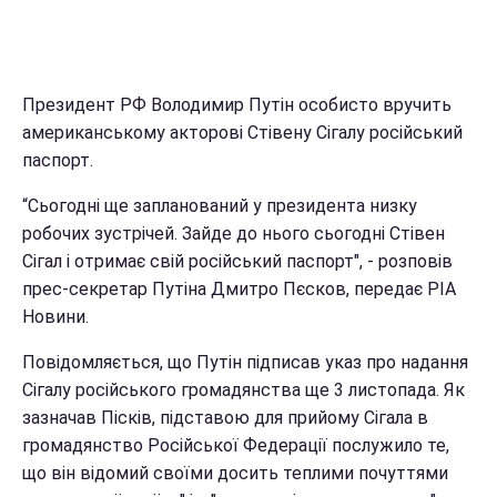
Президент РФ Володимир Путін особисто вручить
американському акторові Стівену Сігалу російський
паспорт.
“Сьогодні ще запланований у президента низку
робочих зустрічей. Зайде до нього сьогодні Стівен
Сігал і отримає свій російський паспорт", - розповів
прес-секретар Путіна Дмитро Пєсков, передає РІА
Новини.
Повідомляється, що Путін підписав указ про надання
Сігалу російського громадянства ще 3 листопада. Як
зазначав Пісків, підставою для прийому Сігала в
громадянство Російської Федерації послужило те,
що він відомий своїми досить теплими почуттями