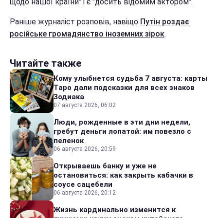
щодо нашої країни" і є "досить відомим актором".
Раніше журналіст розповів, навіщо
Путін роздає
російське громадянство іноземних зірок
.
Читайте также
Кому улыбнется судьба 7 августа: карты
Таро дали подсказки для всех знаков
Зодиака
07 августа 2026, 06:02
Люди, рожденные в эти дни недели,
гребут деньги лопатой: им повезло с
пеленок
06 августа 2026, 20:59
Открываешь банку и уже не
остановиться: как закрыть кабачки в
соусе сацебели
06 августа 2026, 20:12
Жизнь кардинально изменится к