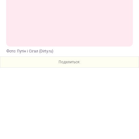
Фото: Путін і Сігал (Dirty.ru)
Поделиться: