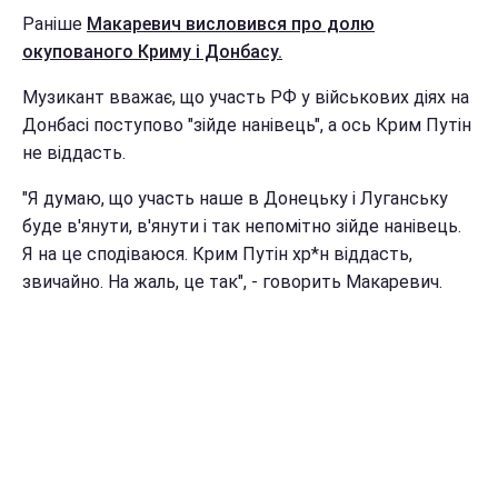
Раніше
Макаревич висловився про долю
окупованого Криму і Донбасу.
Музикант вважає, що участь РФ у військових діях на
Донбасі поступово "зійде нанівець", а ось Крим Путін
не віддасть.
"Я думаю, що участь наше в Донецьку і Луганську
буде в'янути, в'янути і так непомітно зійде нанівець.
Я на це сподіваюся. Крим Путін хр*н віддасть,
звичайно. На жаль, це так", - говорить Макаревич.