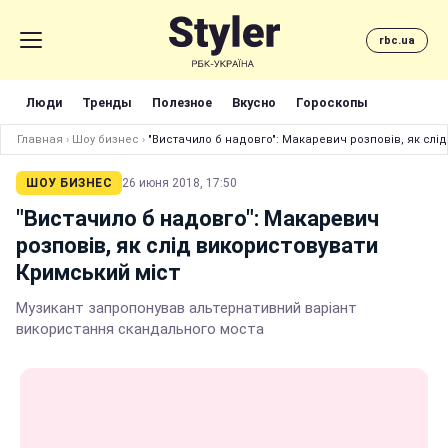
rbc.ua
Люди
Тренды
Полезное
Вкусно
Гороскопы
Главная
›
Шоу бизнес
›
"Вистачило б надовго": Макаревич розповів, як слі
ШОУ БИЗНЕС
26 июня 2018, 17:50
"Вистачило б надовго": Макаревич
розповів, як слід використовувати
Кримський міст
Музикант запропонував альтернативний варіант
використання скандального моста