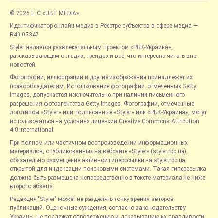
© 2026 LLC «UBT MEDIA»
Идентификатор онлайн-медиа в Реестре субъектов в сфере медиа —
R40-05347
Styler является развлекательным проектом «РБК-Украина»,
рассказывающим о людях, трендах и всё, что интересно читать вне
новостей.
Фотографии, иллюстрации и другие изображения принадлежат их
правообладателям. Использование фотографий, отмеченных Getty
Images, допускается исключительно при наличии письменного
разрешения фотоагентства Getty Images. Фотографии, отмеченные
логотипом «Styler» или подписанные «Styler» или «РБК-Украина», могут
использоваться на условиях лицензии Creative Commons Attribution
4.0 International.
При полном или частичном воспроизведении информационных
материалов, опубликованных на вебсайте «Styler» (styler.rbc.ua),
обязательно размещение активной гиперссылки на styler.rbc.ua,
открытой для индексации поисковыми системами. Такая гиперссылка
должна быть размещена непосредственно в тексте материала не ниже
второго абзаца.
Редакция "Styler" может не разделять точку зрения авторов
публикаций. Оценочные суждения, согласно законодательству
Украины, не подлежат опровержению и доказыванию их правдивости.