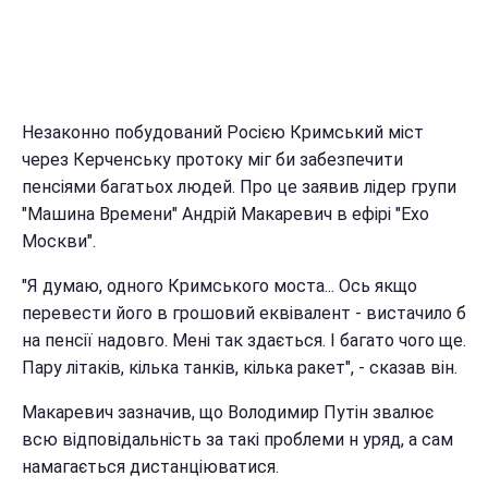
Незаконно побудований Росією Кримський міст
через Керченську протоку міг би забезпечити
пенсіями багатьох людей. Про це заявив лідер групи
"Машина Времени" Андрій Макаревич в ефірі "Ехо
Москви".
"Я думаю, одного Кримського моста... Ось якщо
перевести його в грошовий еквівалент - вистачило б
на пенсії надовго. Мені так здається. І багато чого ще.
Пару літаків, кілька танків, кілька ракет", - сказав він.
Макаревич зазначив, що Володимир Путін звалює
всю відповідальність за такі проблеми н уряд, а сам
намагається дистанціюватися.