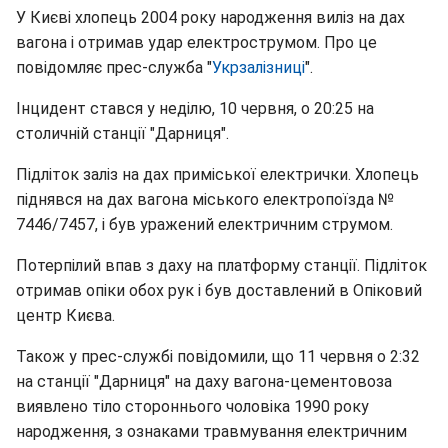
У Києві хлопець 2004 року народження виліз на дах
вагона і отримав удар електрострумом. Про це
повідомляє прес-служба "
Укрзалізниці
".
Інцидент стався у неділю, 10 червня, о 20:25 на
столичній станції "Дарниця".
Підліток заліз на дах приміської електрички. Хлопець
піднявся на дах вагона міського електропоїзда №
7446/7457, і був уражений електричним струмом.
Потерпілий впав з даху на платформу станції. Підліток
отримав опіки обох рук і був доставлений в Опіковий
центр Києва.
Також у прес-службі повідомили, що 11 червня о 2:32
на станції "Дарниця" на даху вагона-цементовоза
виявлено тіло стороннього чоловіка 1990 року
народження, з ознаками травмування електричним