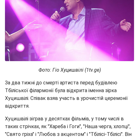
Фото: Гіо Хуцишвілі (1tv.ge)
За два тижні до смерті артиста перед будівлею
Тбіліської філармонії була відкрита іменна зірка
Хуцишвілі. Співак взяв участь в урочистій церемонії
відкриття.
Хуцишвілі зіграв у десятках фільмів, у тому числі в
таких стрічках, як "Хареба і Гоги", "Наша черга, хлопці",
"Свято гріха" і "Любов з акцентом" і "Тбілісі-Тбілісі". Він