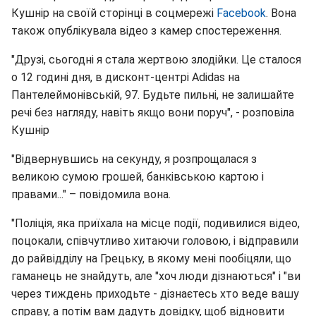
Кушнір на своїй сторінці в соцмережі
Facebook
. Вона
також опублікувала відео з камер спостереження.
"Друзі, сьогодні я стала жертвою злодійки. Це сталося
о 12 годині дня, в дисконт-центрі Adidas на
Пантелеймонівській, 97. Будьте пильні, не залишайте
речі без нагляду, навіть якщо вони поруч", - розповіла
Кушнір
"Відвернувшись на секунду, я розпрощалася з
великою сумою грошей, банківською картою і
правами..." – повідомила вона.
"Поліція, яка приїхала на місце події, подивилися відео,
поцокали, співчутливо хитаючи головою, і відправили
до райвідділу на Грецьку, в якому мені пообіцяли, що
гаманець не знайдуть, але "хоч люди дізнаються" і "ви
через тиждень приходьте - дізнаєтесь хто веде вашу
справу, а потім вам дадуть довідку, щоб відновити