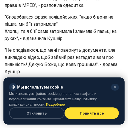
права в МРЕВ", - розповіла одеситка.
"Сподобалася фраза поліцейських: "якщо б вона не
пішла, ми б її затримали".
Хлопці, та я б її сама затримала і зламала б пальці на
руках", - відзначила Кушнір.
"Не сподіваюся, що мені повернуть документи, але
викладаю відео, щоб зайвий раз нагадати вам про
пильність! Дякую Боже, що взяв грошима", - додала
Кушнір.
🍪
Мы используем cookie
✕
Мы используем файлы cookie для анализа трафика и
персонализации контента. Прочитайте нашу Политику
конфиденциальности.
Подробнее
Отклонить
Принять все