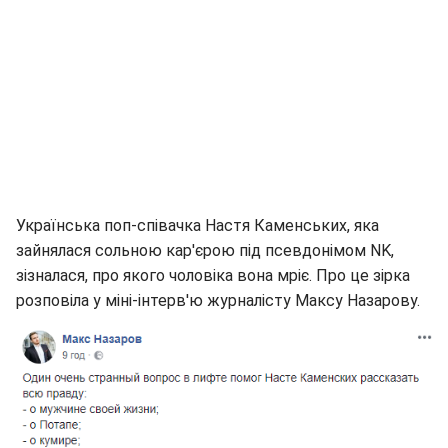
Українська поп-співачка Настя Каменських, яка
зайнялася сольною кар'єрою під псевдонімом NK,
зізналася, про якого чоловіка вона мріє. Про це зірка
розповіла у міні-інтерв'ю журналісту Максу Назарову.