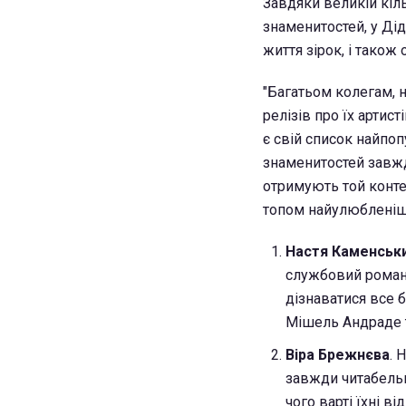
Завдяки великій кіль
знаменитостей, у Ді
життя зірок, і також
"Багатьом колегам, 
релізів про їх артист
є свій список найпо
знаменитостей завжди
отримують той конте
топом найулюбленіши
Настя Каменськи
службовий роман з
дізнаватися все 
Мішель Андраде т
Віра Брежнєва
. 
завжди читабельні
чого варті їхні ві