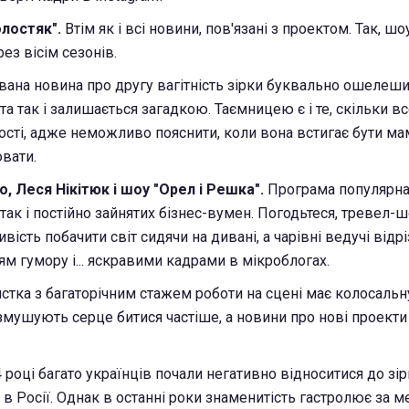
олостяк".
Втім як і всі новини, пов'язані з проектом. Так, шо
рез вісім сезонів.
ана новина про другу вагітність зірки буквально ошелешил
та так і залишається загадкою. Таємницею є і те, скільки в
тості, адже неможливо пояснити, коли вона встигає бути ма
вати.
, Леся Нікітюк і шоу "Орел і Решка".
Програма популярна
так і постійно зайнятих бізнес-вумен. Погодьтеся, тревел-ш
вість побачити світ сидячи на дивані, а чарівні ведучі від
ям гумору і... яскравими кадрами в мікроблогах.
стка з багаторічним стажем роботи на сцені має колосальн
ні змушують серце битися частіше, а новини про нові проекти
 році багато українців почали негативно відноситися до зірк
 в Росії. Однак в останні роки знаменитість гастролює за 