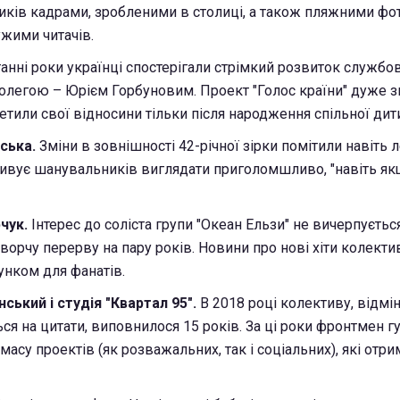
ків кадрами, зробленими в столиці, а також пляжними фото
жими читачів.
анні роки українці спостерігали стрімкий розвиток службо
 колегою – Юрієм Горбуновим. Проект "Голос країни" дуже з
ретили свої відносини тільки після народження спільної дит
ська.
Зміни в зовнішності 42-річної зірки помітили навіть л
ивує шанувальників виглядати приголомшливо, "навіть як
чук.
Інтерес до соліста групи "Океан Ельзи" не вичерпується
ворчу перерву на пару років. Новини про нові хіти колекти
нком для фанатів.
ький і студія "Квартал 95".
В 2018 році колективу, відмі
ся на цитати, виповнилося 15 років. За ці роки фронтмен г
 масу проектів (як розважальних, так і соціальних), які отр