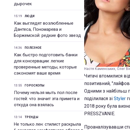
дырочек
15:19
ЛЮДИ
Как выглядят возлюбленные
Дантеса, Пономарева и
Боржемской: редкие фото звезд
14:36
ПОЛЕЗНОЕ
Как быстро подготовить банки
для консервации: легкие
проверенные методы, которые
Настя Каменських, Олег Він
сэкономят ваше время
Читачі втомилися ві
позитивний, "лайфов
13:55
ГОРОСКОПЫ
Одними з найбільш п
Почему нельзя мыть пол после
поділилася зі
Styler
г
гостей: что значит эта примета и
откуда она взялась
2018 року була визн
PRESSZVANIE.
13:14
ТРЕНДЫ
Не только лен: стилист раскрыла
Проаналізувавши стат