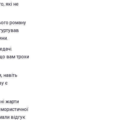
, які не
вого роману
гуртував
ини.
едачі.
що вам трохи
, навіть
ву є
нні жарти
умористичної
имали відгук