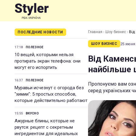
Главная
›
Шоу бизнес
›
Від
ПОСЛЕДНИЕ НОВОСТИ
25 июня 
ШОУ БИЗНЕС
17:18
ПОЛЕЗНОЕ
10 вещей, которыми нельзя
Від Каменсь
протирать экран телефона: они
найбільше 
могут его испортить
16:37
ПОЛЕЗНОЕ
Пропонуємо вам озна
Муравьи исчезнут с огорода без
серед українських ч
"химии": 5 простых способов,
которые действительно работают
15:55
ВКУСНО
Ажурные блины, которые не
рвутся: рецепт с секретным
ингредиентом для идеальных