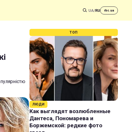
UA
/
RU
rbc.ua
ТОП
кі
опулярністю
ЛЮДИ
Как выглядят возлюбленные
Дантеса, Пономарева и
Боржемской: редкие фото