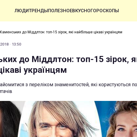
ЛЮДИ
ТРЕНДЫ
ПОЛЕЗНОЕ
ВКУСНО
ГОРОСКОПЫ
 Каменських до Міддлтон: топ-15 зірок, які найбільше цікаві українцям
2018 · 13:50
ких до Міддлтон: топ-15 зірок, я
цікаві українцям
йомитися з переліком знаменитостей, які користуються п
итачів