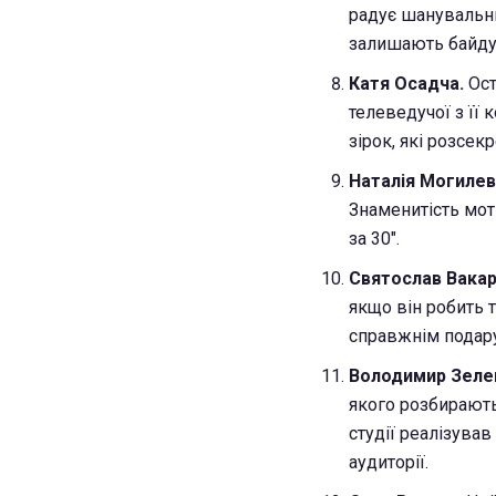
радує шанувальни
залишають байду
Катя Осадча.
Ост
телеведучої з її
зірок, які розсек
Наталія Могилев
Знаменитість мот
за 30".
Святослав Вакар
якщо він робить т
справжнім подару
Володимир Зеленс
якого розбирають
студії реалізував
аудиторії.