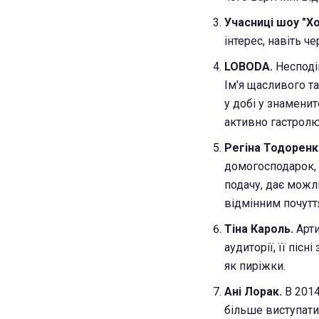
Учасниці шоу "Х
інтерес, навіть че
LOBODA.
Несподів
Ім'я щасливого та
у добі у знамени
активно гастролю
Регіна Тодоренко
домогосподарок, 
подачу, дає можли
відмінним почутт
Тіна Кароль.
Арти
аудиторії, її піс
як пиріжки.
Ані Лорак.
В 2014
більше виступати