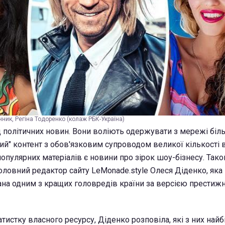
ник, Регіна Тодоренко (колаж РБК-Україна)
д політичних новин. Вони воліють одержувати з мережі біл
ий" контент з обов'язковим супроводом великої кількості в
опулярних матеріалів є новини про зірок шоу-бізнесу. Та
оловний редактор сайту LeMonade.style Олеся Діденко, яка 
ана одним з кращих головредів країни за версією престижн
истку власного ресурсу, Діденко розповіла, які з них найб