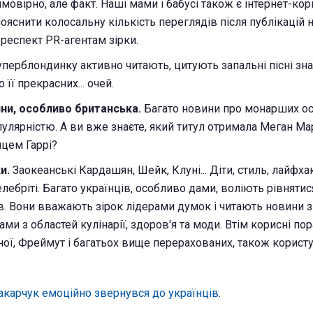
мовірно, але факт. Наші мами і бабусі також є інтернет-ко
ояснити колосальну кількість переглядів після публікацій 
 респект PR-агентам зірки.
перблондинку активно читають, цитують запальні пісні зна
 її прекрасних... очей.
ини, особливо британська.
Багато новини про монарших ос
улярністю. А ви вже знаєте, який титул отримала Меган Ма
цем Гаррі?
ки.
Заокеанські Кардашян, Шейк, Клуні... Діти, стиль, лайфхак
лебріті. Багато українців, особливо дами, воліють рівняти
в. Вони вважають зірок лідерами думок і читають новини з
и з областей кулінарії, здоров'я та моди. Втім корисні по
ної, Фреймут і багатьох вище перерахованих, також корист
акарчук емоційно звернувся до українців
.