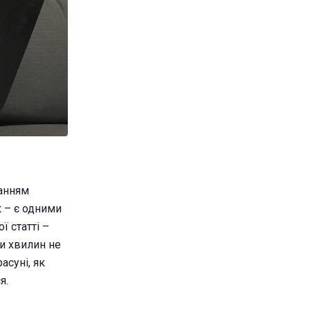
жанням
ок – є одними
ї статті –
ти хвилин не
асуні, як
я.