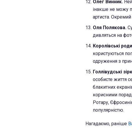
Олег Винник.
Ней
інакше не можу п
артиста. Окремий
Оля Полякова.
Су
дивляться на фото
Королівські род
користуються поп
одруження з прин
Голлівудські зір
особисте життя се
блакитних екрані
корисними порадам
Ротару, Єфросині
популярністю.
Нагадаємо, раніше
В