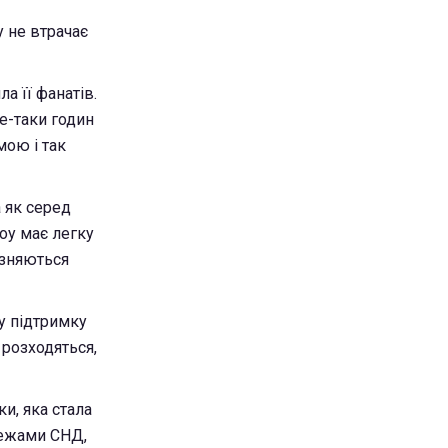
у не втрачає
а її фанатів.
се-таки годин
мою і так
 як серед
оу має легку
різняються
у підтримку
 розходяться,
и, яка стала
межами СНД,