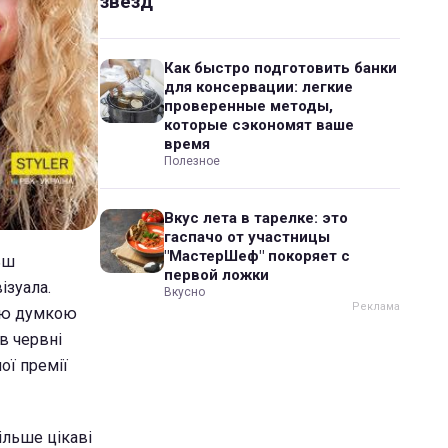
звезд
Как быстро подготовить банки
для консервации: легкие
проверенные методы,
которые сэкономят ваше
время
Полезное
Вкус лета в тарелке: это
гаспачо от участницы
"МастерШеф" покоряет с
ьш
первой ложки
ізуала.
Вкусно
кою думкою
в червні
ої премії
ільше цікаві