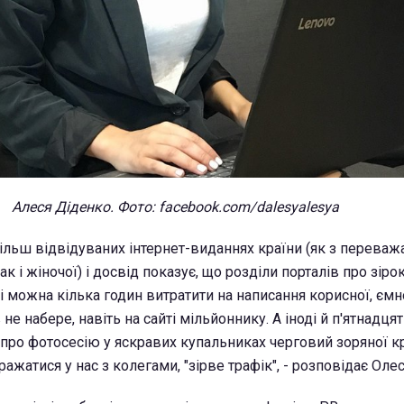
Алеся Діденко. Фото: facebook.com/dalesyalesya
ільш відвідуваних інтернет-виданнях країни (як з перева
так і жіночої) і досвід показує, що розділи порталів про зір
ді можна кілька годин витратити на написання корисної, ємно
 не набере, навіть на сайті мільйоннику. А іноді й п'ятнадця
про фотосесію у яскравих купальниках черговий зоряної кр
ражатися у нас з колегами, "зірве трафік", - розповідає Олес