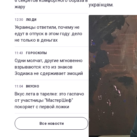
6 секретов комфортного образа в
українцям.
жару
12:30
ЛЮДИ
Украинцы ответили, почему не
едут в отпуск в этом году: дело
не только в деньгах
11:43
ГОРОСКОПЫ
Одни молчат, другие мгновенно
взрываются: кто из знаков
Зодиака не сдерживает эмоций
11:04
ВКУСНО
Вкус лета в тарелке: это гаспачо
от участницы "МастерШеф"
покоряет с первой ложки
Все новости