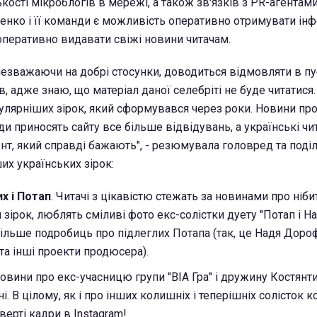
кості мікроблогів в мережі, а також зв'язків з PR-агентам
денко і її команди є можливість оперативно отримувати ін
 оперативно видавати свіжі новини читачам.
незважаючи на добрі стосунки, доводиться відмовляти в пу
ів, адже знаю, що матеріал даної селебріті не буде читатися.
пулярніших зірок, який сформувався через роки. Новини пр
 приносять сайту все більше відвідувань, а українські чит
нт, який справді бажають", - резюмувала головред та поді
х українських зірок:
х і Потап
. Читачі з цікавістю стежать за новинами про ніби
ірок, люблять сміливі фото екс-солістки дуету "Потап і Нас
більше подробиць про підлеглих Потапа (так, це Надя Доро
а інші проекти продюсера).
Новини про екс-учасницю групи "ВІА Гра" і дружину Костян
. В цілому, як і про інших колишніх і теперішніх солісток к
дверті кадри в Instagram!