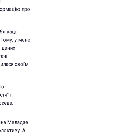
и
формацію про
блікації
 Тому, у мене
о даних
ачі
лилася своїм
то
тя" і
фєєва,
тина Меладзе
олективу. А