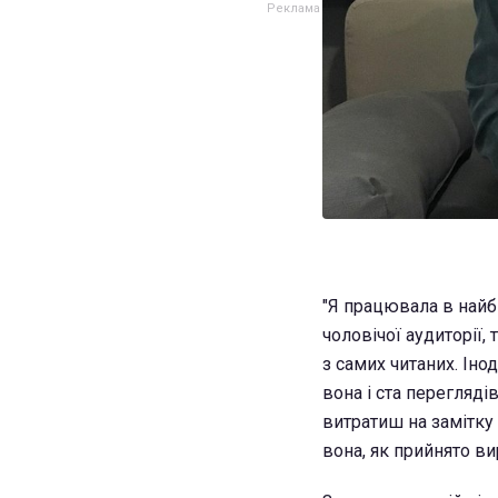
"Я працювала в найб
чоловічої аудиторії, 
з самих читаних. Іно
вона і ста переглядів
витратиш на замітку 
вона, як прийнято ви