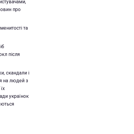
ристувачами,
новин про
менитості та
іб
ркл після
и, скандали і
ся на людей з
 їх
ради українок
уються