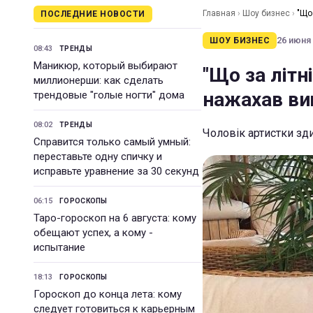
Главная
›
Шоу бизнес
›
"Що
ПОСЛЕДНИЕ НОВОСТИ
26 июня 
ШОУ БИЗНЕС
08:43
ТРЕНДЫ
Маникюр, который выбирают
"Що за літн
миллионерши: как сделать
нажахав виг
трендовые "голые ногти" дома
08:02
ТРЕНДЫ
Чоловік артистки з
Справится только самый умный:
переставьте одну спичку и
исправьте уравнение за 30 секунд
06:15
ГОРОСКОПЫ
Таро-гороскоп на 6 августа: кому
обещают успех, а кому -
испытание
18:13
ГОРОСКОПЫ
Гороскоп до конца лета: кому
следует готовиться к карьерным