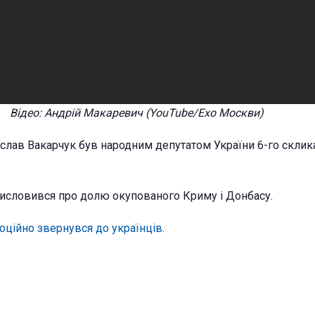
Відео: Андрій Макаревич (YouTube/Ехо Москви)
слав Вакарчук був народним депутатом України 6-го склика
исловився про долю окупованого Криму і Донбасу.
оційно звернувся до українців
.