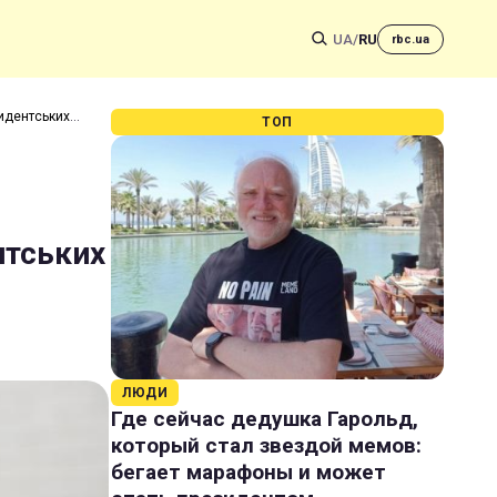
UA
/
RU
rbc.ua
зидентських
ТОП
нтських
ЛЮДИ
Где сейчас дедушка Гарольд,
который стал звездой мемов:
бегает марафоны и может