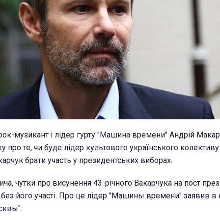
рок-музикант і лідер гурту "Машина времени" Андрій Мака
 про те, чи буде лідер культового українського колективу
карчук брати участь у президентських виборах.
ча, чутки про висунення 43-річного Вакарчука на пост пре
ез його участі. Про це лідер "Машины времени" заявив в 
сквы".