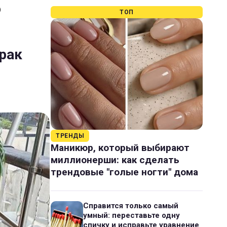
)
ТОП
орак
ТРЕНДЫ
Маникюр, который выбирают
миллионерши: как сделать
трендовые "голые ногти" дома
Справится только самый
умный: переставьте одну
спичку и исправьте уравнение