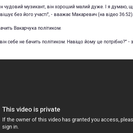
Він чудовий музикант, він хороший малий дуже. І я думаю, 
ішує без його участі", - вважає Макаревич (на відео 36:52)
бачить Вакарчука політиком.
він себе не бачить політиком. Навіщо йому це потрібно?" - 