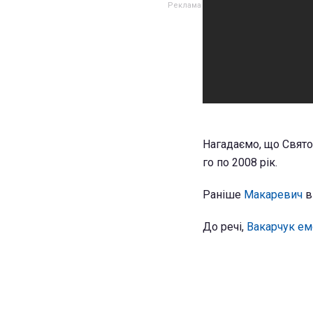
Нагадаємо, що Свято
го по 2008 рік.
Раніше
Макаревич
в
До речі,
Вакарчук ем