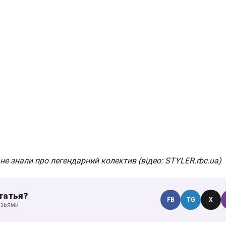
не знали про легендарний колектив (відео: STYLER.rbc.ua)
татья?
FB
TG
X
узьями