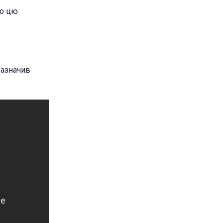
що цю
.
зазначив