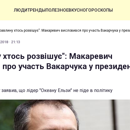
ЛЮДИ
ТРЕНДЫ
ПОЛЕЗНОЕ
ВКУСНО
ГОРОСКОПЫ
равлину хтось розвішує": Макаревич висловився про участь Вакарчука у пре
2018 · 21:13
 хтось розвішує": Макаревич
 про участь Вакарчука у президе
заявив, що лідер "Океану Ельзи" не піде в політику