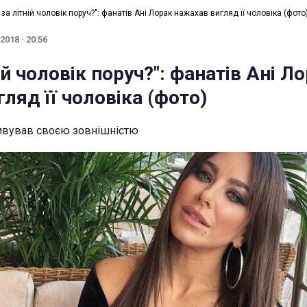
 за літній чоловік поруч?": фанатів Ані Лорак нажахав вигляд її чоловіка (фото
2018 · 20:56
ій чоловік поруч?": фанатів Ані Л
ляд її чоловіка (фото)
дивував своєю зовнішністю