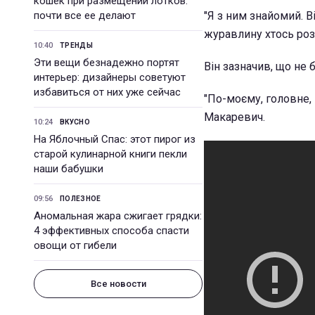
кошек при размещении лотков:
почти все ее делают
"Я з ним знайомий. 
журавлину хтось розв
10:40
ТРЕНДЫ
Эти вещи безнадежно портят
Він зазначив, що не 
интерьер: дизайнеры советуют
избавиться от них уже сейчас
"По-моєму, головне, 
Макаревич.
10:24
ВКУСНО
На Яблочный Спас: этот пирог из
старой кулинарной книги пекли
наши бабушки
09:56
ПОЛЕЗНОЕ
Аномальная жара сжигает грядки:
4 эффективных способа спасти
овощи от гибели
Все новости