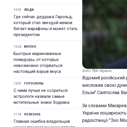
12:51
ЛЮДИ
Где сейчас дедушка Гарольд,
который стал звездой мемов:
бегает марафоны и может стать
президентом
12:22
ВКУСНО
Быстрые маринованные
помидоры, от которых
невозможно оторваться:
настоящий взрыв вкуса
Фото: РБК-Україна
Відомий російський 
12:01
ГОРОСКОПЫ
висловив свою думку
С ними лучше не ссориться:
Ельзи" Святослав Ва
астрологи назвали самые
мстительные знаки Зодиака
За словами Макареви
України поширюють б
11:16
ПОЛЕЗНОЕ
радіостанції "Эхо Мо
Главная ошибка владельцев