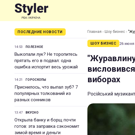
Главная
›
Шоу бизнес
›
"Жу
ПОСЛЕДНИЕ НОВОСТИ
виборах
26 июня 
ШОУ БИЗНЕС
14:53
ПОЛЕЗНОЕ
Выкопали лук? Не торопитесь
"Журавлину
прятать его в подвал: одна
висловився
ошибка испортит весь урожай
виборах
14:21
ГОРОСКОПЫ
Приснилось, что выпал зуб? 7
популярных толкований из
Російський музикант 
разных сонников
13:47
ВКУСНО
Открыла банку и борщ почти
готов: эта заправка сэкономит
зимой время и деньги