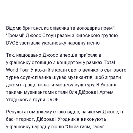
Відома британська співачка та володарка премії
"Греммі" Джосс Стоун разом з київською групою
DVOE заспівала українську народну пісню.
Так, нещодавно Джосс вперше приїхала в
українську столицю з концертом у рамках Total
World Tour. У кожній з країн свого великого світового
турне соул-співачка шукає музикантів, щоб зіграти
джем і краще пізнати місцеву культуру. В Україні
такими музикантами стали Оля Діброва і Артем
Угодніков з групи DVOE.
Результатом джему стало відео, на якому Джосс, її
бас-гітарист, Діброва і Угодників виконують
українську народну пісню "Ой за гаєм, гаєм".