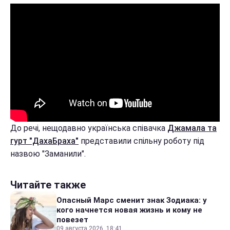
До речі, нещодавно українська співачка
Джамала та
гурт "ДахаБраха"
представили спільну роботу під
назвою "Заманили".
Читайте также
Опасный Марс сменит знак Зодиака: у
кого начнется новая жизнь и кому не
повезет
09 августа 2026, 18:41