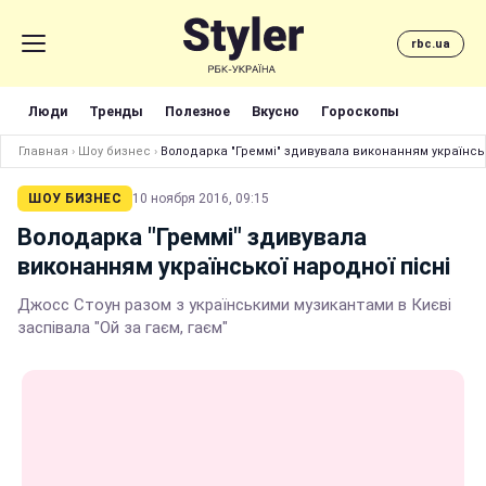
rbc.ua
Люди
Тренды
Полезное
Вкусно
Гороскопы
Главная
›
Шоу бизнес
›
Володарка "Греммі" здивувала виконанням українськ
ШОУ БИЗНЕС
10 ноября 2016, 09:15
Володарка "Греммі" здивувала
виконанням української народної пісні
Джосс Стоун разом з українськими музикантами в Києві
заспівала "Ой за гаєм, гаєм"