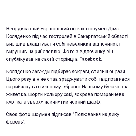
Неординарний український співак і шоумен Діма
Коляденко під час гастролей в Закарпатській області
вирішив влаштувати собі невеликий відпочинок і
вирушив на риболовлю. Фото з відпочинку він
опублікував на своїй сторінці в
Facebook.
Коляденко завжди підбирає яскраві, стильні образи.
Цього разу він не став зраджувати собі і відправився
на рибалку в стильному вбранні. На ньому була чорна
жилетка, шорти кольору хакі, яскрава помаранчева
куртка, а зверху накинутий чорний шарф.
Своє фото шоумен підписав "Полювання на дику
форель".