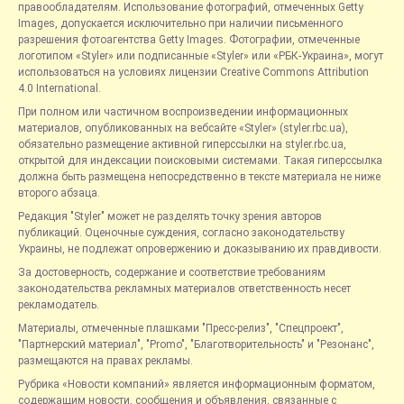
правообладателям. Использование фотографий, отмеченных Getty
Images, допускается исключительно при наличии письменного
разрешения фотоагентства Getty Images. Фотографии, отмеченные
логотипом «Styler» или подписанные «Styler» или «РБК-Украина», могут
использоваться на условиях лицензии Creative Commons Attribution
4.0 International.
При полном или частичном воспроизведении информационных
материалов, опубликованных на вебсайте «Styler» (styler.rbc.ua),
обязательно размещение активной гиперссылки на styler.rbc.ua,
открытой для индексации поисковыми системами. Такая гиперссылка
должна быть размещена непосредственно в тексте материала не ниже
второго абзаца.
Редакция "Styler" может не разделять точку зрения авторов
публикаций. Оценочные суждения, согласно законодательству
Украины, не подлежат опровержению и доказыванию их правдивости.
За достоверность, содержание и соответствие требованиям
законодательства рекламных материалов ответственность несет
рекламодатель.
Материалы, отмеченные плашками "Пресс-релиз", "Спецпроект",
"Партнерский материал", "Promo", "Благотворительность" и "Резонанс",
размещаются на правах рекламы.
Рубрика «Новости компаний» является информационным форматом,
содержащим новости, сообщения и объявления, связанные с