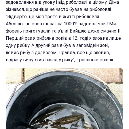
задоволення від улову і від риболовлі в цілому. Діма
зізнався, що раніше не часто бував на риболовлі.
"Відверто, це моя третя в житті риболовля.
Абсолютно спонтанна і на 1000% задоволення! Ми
форель приготували та з'їли! Вийшло дуже смачно!!!
Перший раз я рибалив років в 12, тоді я зловив лише
одну рибку. А другий раз я був в заповідній зоні,
ловив рибу з дозволом. Правда, все що зловив,
відразу випустив назад у річку", - розповів співак.