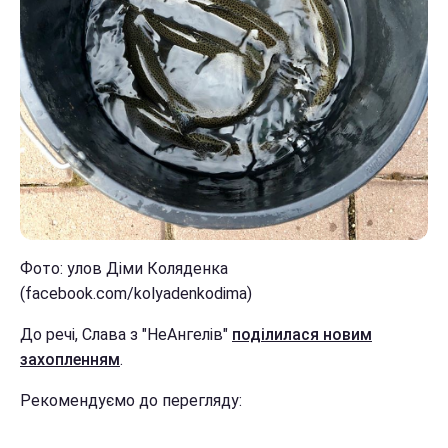
Фото: улов Діми Коляденка
(facebook.com/kolyadenkodima)
До речі, Слава з "НеАнгелів"
поділилася новим
захопленням
.
Рекомендуємо до перегляду: