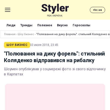
rbc.ua
Люди
Тренды
Полезное
Вкусно
Гороскопы
Главная
›
Шоу бизнес
›
"Полювання на дику форель": стильний Коляденко в
ШОУ БИЗНЕС
03 июля 2018, 23:45
"Полювання на дику форель": стильний
Коляденко відправився на рибалку
Шоумен опублікував у соцмережі фото зі свого відпочинку
в Карпатах