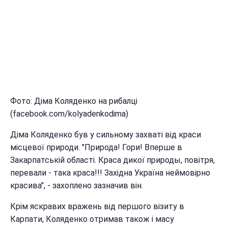
Фото: Діма Коляденко на рибалці
(facebook.com/kolyadenkodima)
Діма Коляденко був у сильному захваті від краси
місцевої природи. "Природа! Гори! Вперше в
Закарпатській області. Краса дикої природы, повітря,
перевали - така краса!!! Західна Україна неймовірно
красива", - захоплено зазначив він.
Крім яскравих вражень від першого візиту в
Карпати, Коляденко отримав також і масу