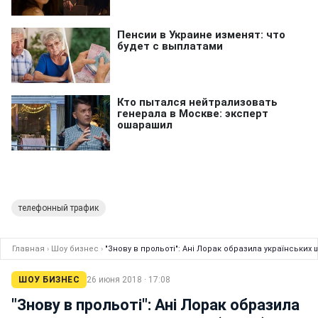
телефонный трафик
Главная
›
Шоу бизнес
›
"Знову в прольоті": Ані Лорак образила українських
ШОУ БИЗНЕС
26 июня 2018 · 17:08
"Знову в прольоті": Ані Лорак образила