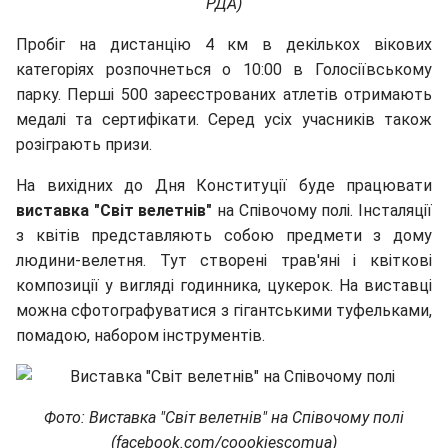
РДА)
Пробіг на дистанцію 4 км в декількох вікових
категоріях розпочнеться о 10:00 в Голосіївському
парку. Перші 500 зареєстрованих атлетів отримають
медалі та сертифікати. Серед усіх учасників також
розіграють призи.
На вихідних до Дня Конституції буде працювати
виставка "Світ велетнів"
на Співочому полі. Інсталяції
з квітів представляють собою предмети з дому
людини-велетня. Тут створені трав'яні і квіткові
композиції у вигляді годинника, цукерок. На виставці
можна сфотографуватися з гігантськими туфельками,
помадою, набором інструментів.
Фото: Виставка "Світ велетнів" на Співочому полі
(facebook.com/coookiescomua)