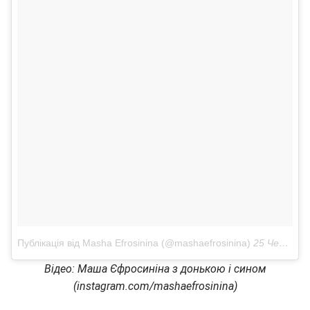
Публікація від Masha Efrosinina (@mashaefrosinina)
25 Чер 2018 в 8:42 PDT
Відео: Маша Єфросиніна з донькою і сином
(instagram.com/mashaefrosinina)