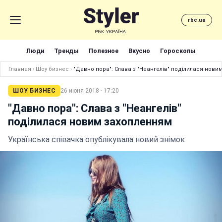
rbc.ua
Люди
Тренды
Полезное
Вкусно
Гороскопы
Главная
›
Шоу бизнес
›
"Давно пора": Слава з "Неангелів" поділилася нови
ШОУ БИЗНЕС
26 июня 2018 · 17:20
"Давно пора": Слава з "Неангелів"
поділилася новим захопленням
Українська співачка опублікувала новий знімок