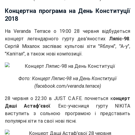
Концертна програма на День Конституції
2018
На Veranda Terrace о 19:00 28 червня відбудеться
концерт легендарного гурту дев'яностих
Ляпіс-98
.
Сергій Міхалок заспіває культові хіти "Яблуні", "А-у",
"Капітал", а також нові композиції.
Фото: Концерт Ляпис-98 на День Конституції
(facebook.com/veranda.terrace)
28 червня о 22:30 в JUST C.A.F.E. почнеться к
онцерт
Даші Астаф'євої
. Екс-учасниця гурту NIKITA
виступить з сольною програмою і представить
популярні хіти та свої нові пісні.