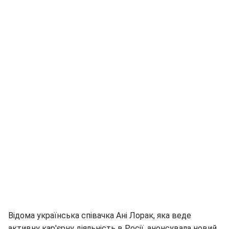
Відома українська співачка Ані Лорак, яка веде
активну кар'єрну діяльність в Росії, анонсувала новий