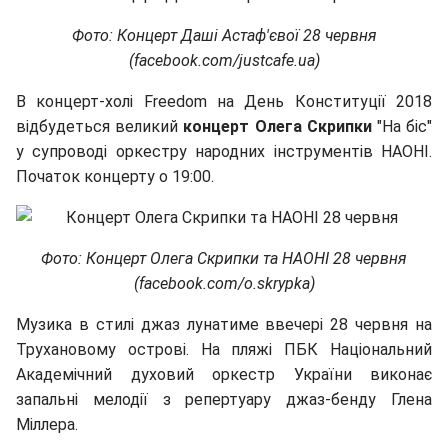
Фото: Концерт Даші Астаф'євої 28 червня
(facebook.com/justcafe.ua)
В концерт-холі Freedom на День Конституції 2018
відбудеться великий
концерт Олега Скрипки
"На біс"
у супроводі оркестру народних інструментів НАОНІ.
Початок концерту о 19:00.
Фото: Концерт Олега Скрипки та НАОНІ 28 червня
(facebook.com/o.skrypka)
Музика в стилі джаз лунатиме ввечері 28 червня на
Трухановому острові. На пляжі ПБК Національний
Академічний духовий оркестр України виконає
запальні мелодії з репертуару джаз-бенду Глена
Міллера.