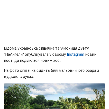
Відома українська співачка та учасниця дуету
"НеАнгели" опублікувала у своєму
Instagram
новий
пост, де поділилася новим хобі.
На фото співачка сидить біля мальовничого озера з
вудкою в руках.