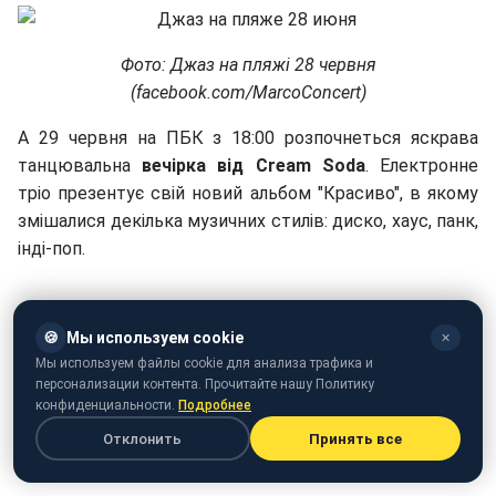
Фото: Джаз на пляжі 28 червня
(facebook.com/MarcoConcert)
А 29 червня на ПБК з 18:00 розпочнеться яскрава
танцювальна
вечірка від Cream Soda
. Електронне
тріо презентує свій новий альбом "Красиво", в якому
змішалися декілька музичних стилів: диско, хаус, панк,
інді-поп.
🍪
Мы используем cookie
✕
Мы используем файлы cookie для анализа трафика и
персонализации контента. Прочитайте нашу Политику
конфиденциальности.
Подробнее
Отклонить
Принять все