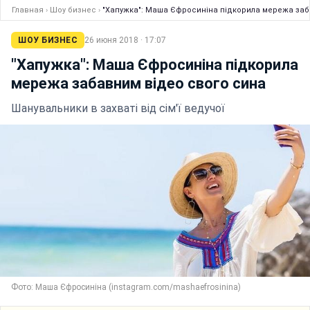
Главная
›
Шоу бизнес
›
"Хапужка": Маша Єфросиніна підкорила мережа заб
ШОУ БИЗНЕС
26 июня 2018 · 17:07
"Хапужка": Маша Єфросиніна підкорила
мережа забавним відео свого сина
Шанувальники в захваті від сім'ї ведучої
Фото: Маша Єфросиніна (instagram.com/mashaefrosinina)