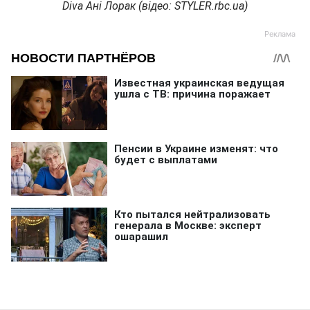
Diva Ані Лорак (відео: STYLER.rbc.ua)