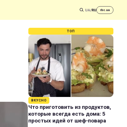
UA
/
RU
rbc.ua
ТОП
ВКУСНО
Что приготовить из продуктов,
которые всегда есть дома: 5
простых идей от шеф-повара