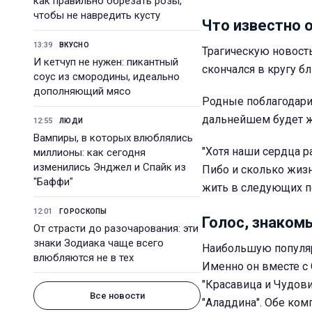
как правильно обрезать розы,
чтобы не навредить кусту
Что известно 
13:39
ВКУСНО
Трагическую новость
И кетчуп не нужен: пикантный
скончался в кругу бл
соус из смородины, идеально
дополняющий мясо
Родные поблагодарил
дальнейшем будет ж
12:55
ЛЮДИ
Вампиры, в которых влюблялись
"Хотя наши сердца р
миллионы: как сегодня
изменились Энджел и Спайк из
Пибо и сколько жизн
"Баффи"
жить в следующих по
12:01
ГОРОСКОПЫ
Голос, знаком
От страсти до разочарования: эти
знаки Зодиака чаще всего
Наибольшую популяр
влюбляются не в тех
Именно он вместе с 
"Красавица и Чудови
Все новости
"Аладдина". Обе ко