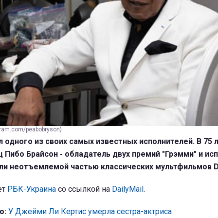
gram.com/peabobryson)
 одного из своих самых известных исполнителей. В 75 
 Пибо Брайсон - обладатель двух премий "Грэмми" и ис
али неотъемлемой частью классических мультфильмов D
ет
РБК-Украина
со ссылкой на
DailyMail
.
о:
У Джейми Ли Кертис умерла сестра-актриса