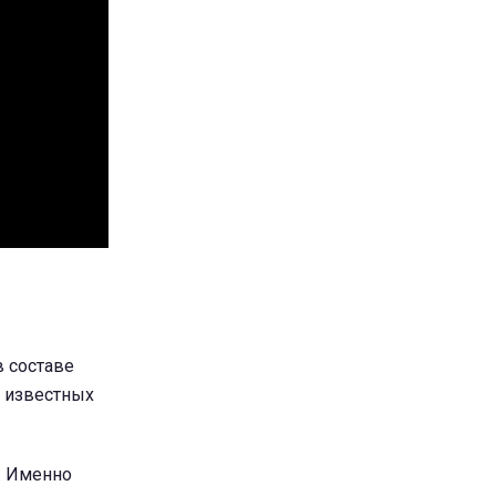
в составе
х известных
. Именно