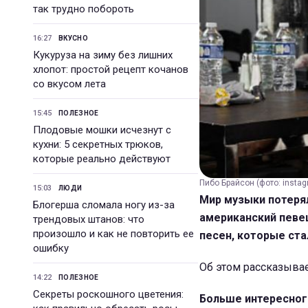
так трудно побороть
16:27
ВКУСНО
Кукуруза на зиму без лишних
хлопот: простой рецепт кочанов
со вкусом лета
15:45
ПОЛЕЗНОЕ
Плодовые мошки исчезнут с
кухни: 5 секретных трюков,
которые реально действуют
Пибо Брайсон (фото: insta
15:03
ЛЮДИ
Мир музыки потерял
Блогерша сломала ногу из-за
американский певец
трендовых штанов: что
произошло и как не повторить ее
песен, которые ст
ошибку
Об этом рассказыва
14:22
ПОЛЕЗНОЕ
Секреты роскошного цветения:
Больше интересног