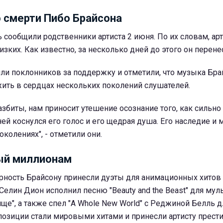
о смерти Пибо Брайсона
 сообщили родственники артиста 2 июня. По их словам, арт
изких. Как известно, за несколько дней до этого он перене
и поклонников за поддержку и отметили, что музыка Бра
ить в сердцах нескольких поколений слушателей.
азбиты, нам приносит утешение осознание того, как сильн
ей коснулся его голос и его щедрая душа. Его наследие и 
колениях", - отметили они.
ый миллионам
ность Брайсону принесли дуэты для анимационных хитов 
Селин Дион исполнил песню "Beauty and the Beast" для му
ще", а также спел "A Whole New World" с Реджиной Белль д
мпозиции стали мировыми хитами и принесли артисту прес