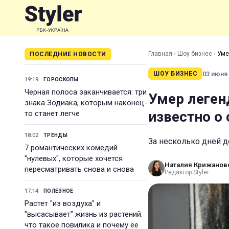
Главная
›
Шоу бизнес
›
Уме
ПОСЛЕДНИЕ НОВОСТИ
03 июня 
ШОУ БИЗНЕС
19:19
ГОРОСКОПЫ
Черная полоса заканчивается: три
Умер легенд
знака Зодиака, которым наконец-
известно о
то станет легче
18:02
ТРЕНДЫ
За несколько дней д
7 романтических комедий
"нулевых", которые хочется
Наталия Крижанов
пересматривать снова и снова
Редактор Styler
17:14
ПОЛЕЗНОЕ
Растет "из воздуха" и
"высасывает" жизнь из растений:
что такое повилика и почему ее