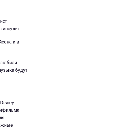
ист
с инсульт.
йсона и в
о любили
музыка будут
Disney.
льтфильма
ля
тижные