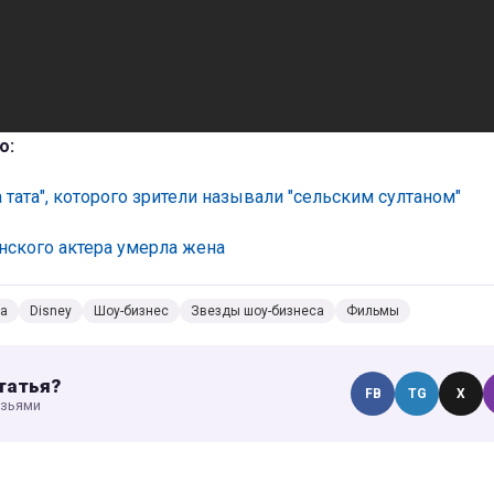
о:
 тата", которого зрители называли "сельским султаном"
нского актера умерла жена
са
Disney
Шоу-бизнес
Звезды шоу-бизнеса
Фильмы
татья?
FB
TG
X
узьями