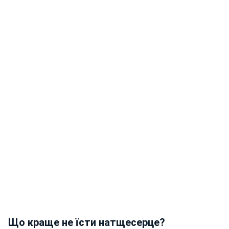
Що краще не їсти натщесерце?