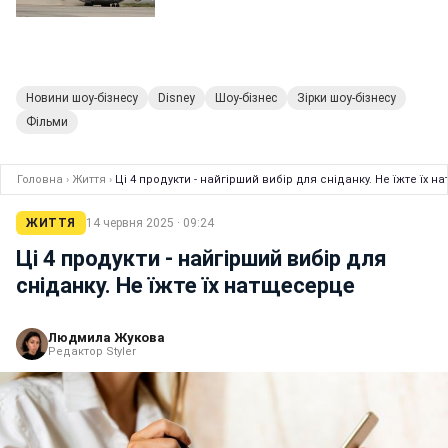
Новини шоу-бізнесу
Disney
Шоу-бізнес
Зірки шоу-бізнесу
Фільми
Головна
›
Життя
›
Ці 4 продукти - найгірший вибір для сніданку. Не їжте їх 
ЖИТТЯ
14 червня 2025 · 09:24
Ці 4 продукти - найгірший вибір для
сніданку. Не їжте їх натщесерце
Людмила Жукова
Редактор Styler