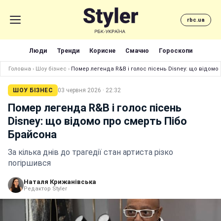
rbc.ua
Люди
Тренди
Корисне
Смачно
Гороскопи
Головна
›
Шоу бізнес
›
Помер легенда R&B і голос пісень Disney: що відомо
ШОУ БІЗНЕС
03 червня 2026 · 22:32
Помер легенда R&B і голос пісень
Disney: що відомо про смерть Пібо
Брайсона
За кілька днів до трагедії стан артиста різко
погіршився
Наталя Крижанівська
Редактор Styler