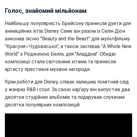
Голос, знайомий мільйонам
Найбільшу популярність Брайсону принесли дуети для
анімаційних хітів Disney. Саме він разом із Селін Діон
виконав пісню "Beauty and the Beast" для мультфільму
"Красуня і Чудовисько", а також заспівав "A Whole New
World" з Реджиною Белль для "Аладдіна". Обидві
композиції стали світовими хітами та принесли
артисту престижні музичні нагороди.
Крім роботи для Disney, співак залишив помітний слід
у жанрах R&B і соул. За свою кар'єру він випустив два
десятки студійних альбомів та подарував слухачам
десятки популярних композицій.