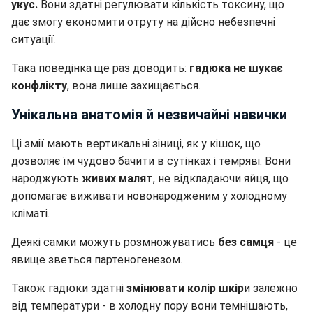
укус.
Вони здатні регулювати кількість токсину, що
дає змогу економити отруту на дійсно небезпечні
ситуації.
Така поведінка ще раз доводить:
гадюка не шукає
конфлікту
, вона лише захищається.
Унікальна анатомія й незвичайні навички
Ці змії мають вертикальні зіниці, як у кішок, що
дозволяє їм чудово бачити в сутінках і темряві. Вони
народжують
живих малят
, не відкладаючи яйця, що
допомагає виживати новонародженим у холодному
кліматі.
Деякі самки можуть розмножуватись
без самця
- це
явище зветься партеногенезом.
Також гадюки здатні
змінювати колір шкір
и залежно
від температури - в холодну пору вони темнішають,