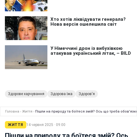
Здорове харчування
Здорова їжа
Здоров'я
Головна
›
Життя
›
Пішли на природу та боїтеся змій? Ось що треба обов'язк
ЖИТТЯ
14 червня 2025 · 09:00
Пішли на природу та боїтеся змій? Ось