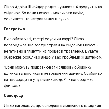
Лікар Адріан Шнайдер радить уникати 4 продуктів на
сніданок, бо вони можуть викликати печію,
сонливість та нетравлення шлунка.
Гостра їжа
Ви любите чилі, гострі соуси чи каррі? Лікар
попереджає, що гострі страви на сніданок можуть
негативно вплинути на процеси травлення. Будьте
обережні, особливо якщо у вас проблеми зі шлунком.
"Вони можуть подразнювати слизову оболонку
шлунка та викликати нетравлення шлунка. Особливо
натщесерце та у чутливих людей", - попереджає
фахівець.
Солодощі
Лікар наголошує, що солодощі викликають швидкий