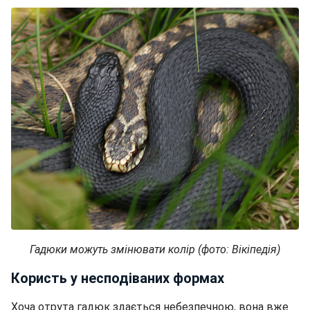
Гадюки можуть змінювати колір (фото: Вікіпедія)
Користь у несподіваних формах
Хоча отрута гадюк здається небезпечною, вона вже