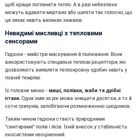
щоб краще поглинати тепло. А в разі небезпеки
можуть вдавати мертвих або шипіти так голосно, що
це лякає навіть великих хижаків.
Невидимі мисливці з тепловими
сенсорами
Гадюки - майстри маскування й полювання. Вони
використовують спеціальні теплові рецептори, які
дозволяють виявляти теплокровну здобич навіть у
повній темряві.
Їх головне меню -
миші, полівки, жаби та дрібні
птахи.
Одна змія за рік може знищити десятки, а то й
сотні гризунів, запобігаючи розмноженню шкідників.
Таким чином гадюки стають природними
"санітарами" полів і лісів. Їхній внесок у стабільність
екосистеми неоціненний.