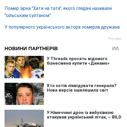
Помер зірка "Хати на тата", якого глядачі називали
"сільським султаном"
У популярного українського актора померла дружина