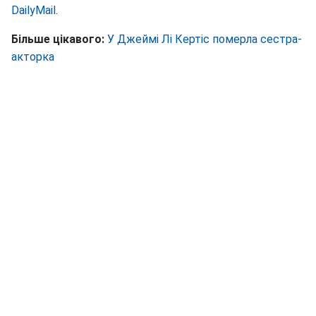
DailyMail
.
Більше цікавого:
У Джеймі Лі Кертіс померла сестра-
акторка