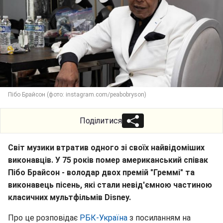
Пібо Брайсон (фото: instagram.com/peabobryson)
Поділитися
Світ музики втратив одного зі своїх найвідоміших
виконавців. У 75 років помер американський співак
Пібо Брайсон - володар двох премій "Греммі" та
виконавець пісень, які стали невід'ємною частиною
класичних мультфільмів Disney.
Про це розповідає
РБК-Україна
з посиланням на