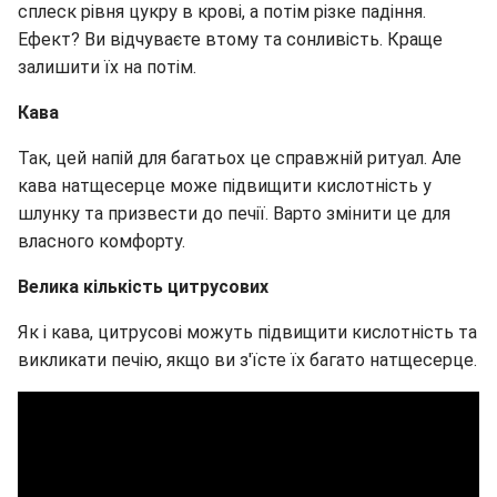
сплеск рівня цукру в крові, а потім різке падіння.
Ефект? Ви відчуваєте втому та сонливість. Краще
залишити їх на потім.
Кава
Так, цей напій для багатьох це справжній ритуал. Але
кава натщесерце може підвищити кислотність у
шлунку та призвести до печії. Варто змінити це для
власного комфорту.
Велика кількість цитрусових
Як і кава, цитрусові можуть підвищити кислотність та
викликати печію, якщо ви з'їсте їх багато натщесерце.