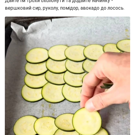
Дайте їм трохи охолонути та додайте начинку -
вершковий сир, руколу, помідор, авокадо до лосось.