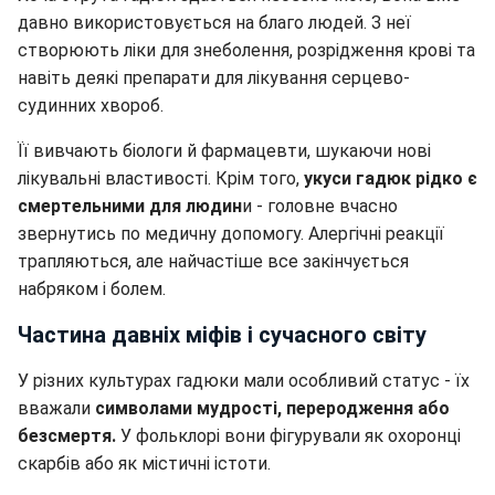
давно використовується на благо людей. З неї
створюють ліки для знеболення, розрідження крові та
навіть деякі препарати для лікування серцево-
судинних хвороб.
Її вивчають біологи й фармацевти, шукаючи нові
лікувальні властивості. Крім того,
укуси гадюк рідко є
смертельними для людин
и - головне вчасно
звернутись по медичну допомогу. Алергічні реакції
трапляються, але найчастіше все закінчується
набряком і болем.
Частина давніх міфів і сучасного світу
У різних культурах гадюки мали особливий статус - їх
вважали
символами мудрості, переродження або
безсмертя.
У фольклорі вони фігурували як охоронці
скарбів або як містичні істоти.