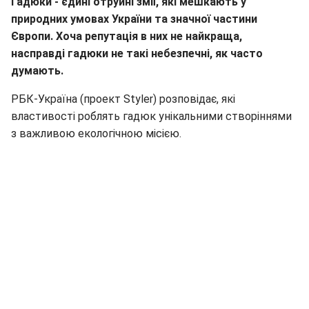
Гадюки - єдині отруйні змії, які мешкають у
природних умовах України та значної частини
Європи. Хоча репутація в них не найкраща,
насправді гадюки не такі небезпечні, як часто
думають.
РБК-Україна (проект Styler) розповідає, які
властивості роблять гадюк унікальними створіннями
з важливою екологічною місією.