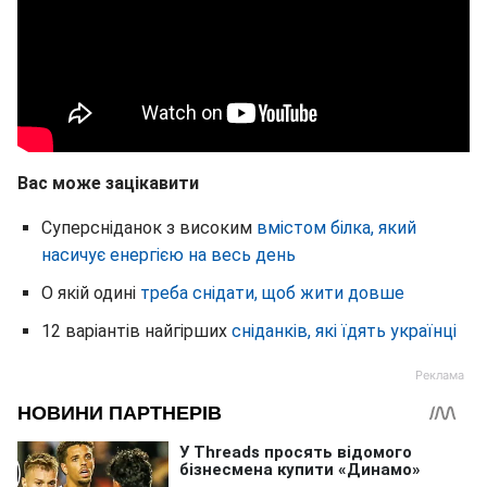
Вас може зацікавити
Суперсніданок з високим
вмістом білка, який
насичує енергією на весь день
О якій одині
треба снідати, щоб жити довше
12 варіантів найгірших
сніданків, які їдять українці