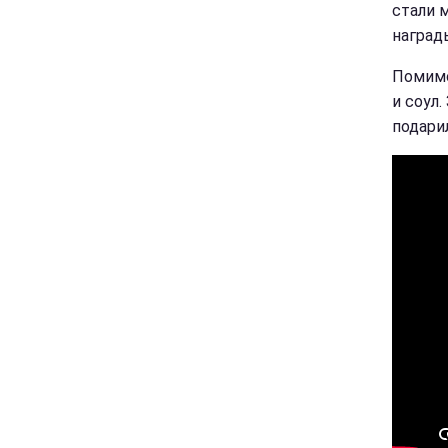
стали 
наград
Помимо
и соул
подари