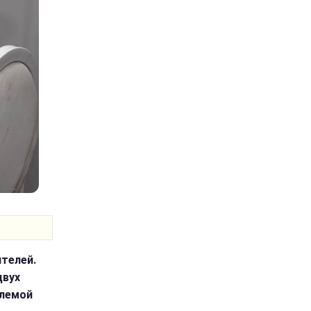
телей.
двух
млемой