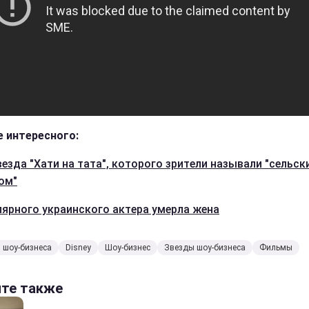
 интересного:
везда "Хати на тата", которого зрители называли "сельск
ом"
лярного украинского актера умерла жена
 шоу-бизнеса
Disney
Шоу-бизнес
Звезды шоу-бизнеса
Фильмы
йте также