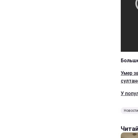
Больше
Умер з
султан
У попу
Новости
Чита