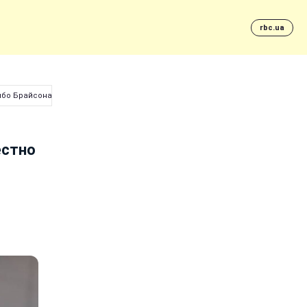
rbc.ua
Пибо Брайсона
естно