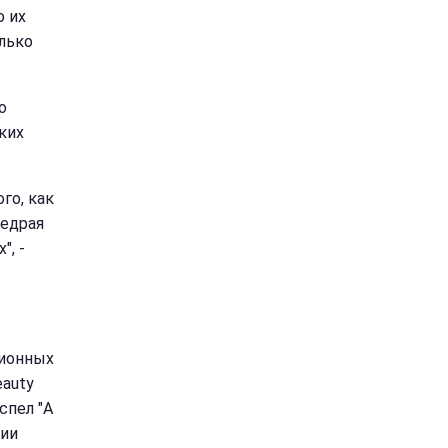
о их
олько
о
ких
го, как
щедрая
", -
ционных
eauty
спел "A
ции