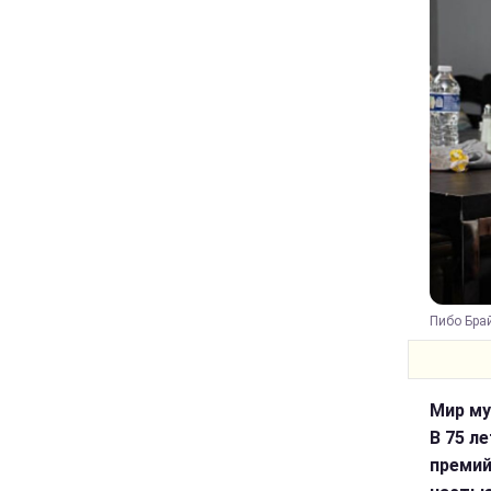
Пибо Брай
Мир му
В 75 л
премий