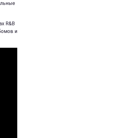
альные
ах R&B
бомов и