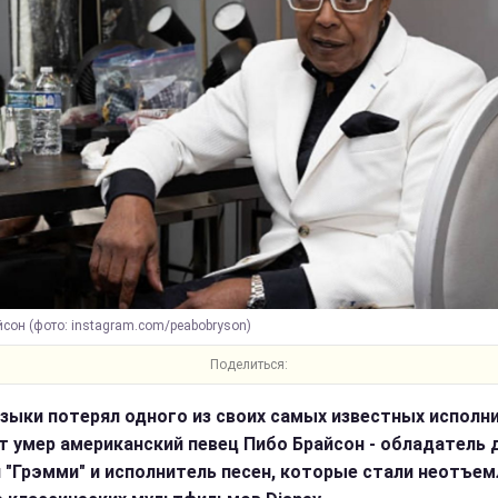
сон (фото: instagram.com/peabobryson)
Поделиться:
зыки потерял одного из своих самых известных исполни
ет умер американский певец Пибо Брайсон - обладатель 
 "Грэмми" и исполнитель песен, которые стали неотъе