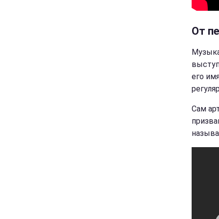
От п
Музыка
выступ
его им
регуля
Сам ар
призва
называ