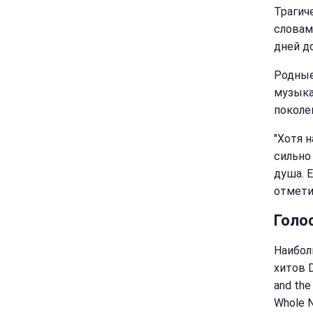
Трагич
словам,
дней до
Родные
музыка
поколе
"Хотя 
сильно
душа. 
отмети
Голо
Наибол
хитов 
and the
Whole 