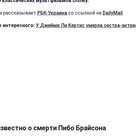
 классических мультфильмов Disney.
м рассказывает
РБК-Украина
со ссылкой на
DailyMail
.
 интересного:
У Джейми Ли Кертис умерла сестра-актри
известно о смерти Пибо Брайсона