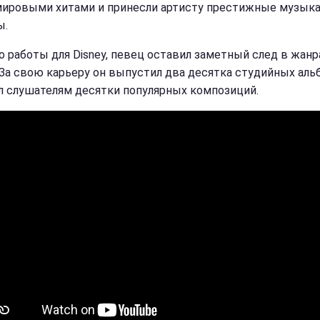
мировыми хитами и принесли артисту престижные музык
ы.
 работы для Disney, певец оставил заметный след в жанр
. За свою карьеру он выпустил два десятка студийных аль
л слушателям десятки популярных композиций.