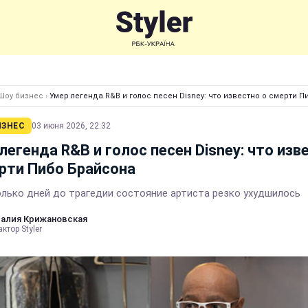
Шоу бизнес
›
Умер легенда R&B и голос песен Disney: что известно о смерти 
ИЗНЕС
03 июня 2026, 22:32
легенда R&B и голос песен Disney: что изв
рти Пибо Брайсона
олько дней до трагедии состояние артиста резко ухудшилось
алия Крижановская
ктор Styler