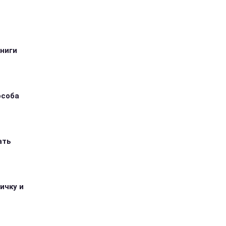
книги
особа
ать
ичку и