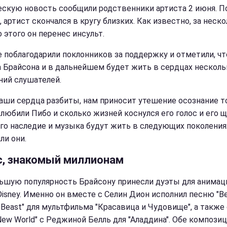
ескую новость сообщили родственники артиста 2 июня. П
 артист скончался в кругу близких. Как известно, за неск
 этого он перенес инсульт.
 поблагодарили поклонников за поддержку и отметили, чт
 Брайсона и в дальнейшем будет жить в сердцах несколь
ний слушателей.
наши сердца разбиты, нам приносит утешение осознание то
 любили Пибо и сколько жизней коснулся его голос и его 
Его наследие и музыка будут жить в следующих поколениях
ли они.
с, знакомый миллионам
ьшую популярность Брайсону принесли дуэты для анима
Disney. Именно он вместе с Селин Дион исполнил песню "B
 Beast" для мультфильма "Красавица и Чудовище", а также 
New World" с Реджиной Белль для "Аладдина". Обе компози