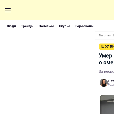
Люди
Тренды
Полезное
Вкусно
Гороскопы
Главная
›
ШОУ Б
Умер 
о сме
За неск
Нат
Реда