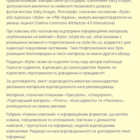
правовласникам. Використання фотографій, позначених Getty Images,
допускається виключно за наявності письмового дозволу
фотоагентства Getty Images. Фотографії, позначені логотипом «Styler»
або підписані «Styler» чи «РБК-Україна», можуть використовуватися на
умовах ліцензії Creative Commons Attribution 4.0 International.
При повному або частковому відтворенні інформаційних матеріалів,
опублікованих на вебсайті «Styler» (styler.rbc.ua), обов'язковим є
розміщення активного гіперпосилання на styler.rbc.ua, відкритого для
індексації пошуковими системами. Таке гіперпосилання має бути
розміщене безпосередньо в тексті матеріалу не нижче другого абзацу.
Редакція «Styler» може не поділяти точку зору авторів публікацій.
Оціночні судження, відповідно до законодавства України, не
підлягають спростуванню та доведенню їх правдивості.
За достовірність, зміст і відповідність вимогам законодавства
рекламних матеріалів відповідальність несе рекламодавець.
Матеріали, позначені плашками «Прес-реліз», «Спецпроєкт»,
«Партнерський матеріал», «Promo», «Благодійність» та «Резонанс»,
розміщуються на правах реклами.
Рубрика «Новини компаній» є інформаційним форматом, що містить
новини, повідомлення та оголошення, пов'язані з діяльністю
компаній, і ґрунтується на інформації, наданій відповідними
компаніями. Редакція не несе відповідальності за достовірність такої
інформації.