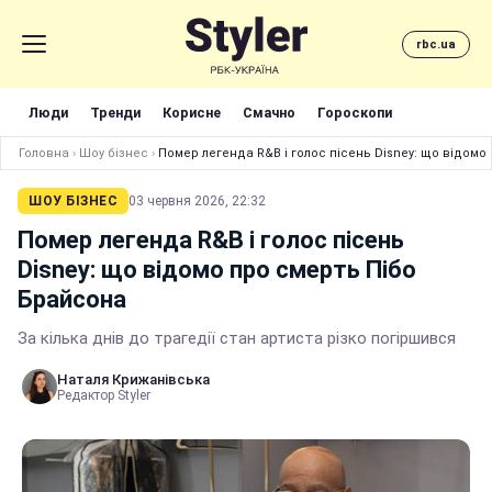
rbc.ua
Люди
Тренди
Корисне
Смачно
Гороскопи
Головна
›
Шоу бізнес
›
Помер легенда R&B і голос пісень Disney: що відомо
ШОУ БІЗНЕС
03 червня 2026, 22:32
Помер легенда R&B і голос пісень
Disney: що відомо про смерть Пібо
Брайсона
За кілька днів до трагедії стан артиста різко погіршився
Наталя Крижанівська
Редактор Styler