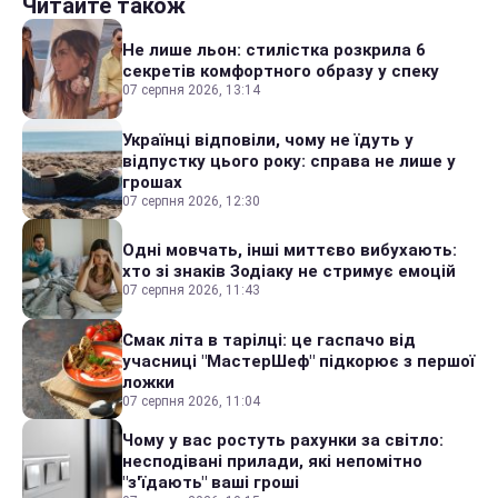
Читайте також
Не лише льон: стилістка розкрила 6
секретів комфортного образу у спеку
07 серпня 2026, 13:14
Українці відповіли, чому не їдуть у
відпустку цього року: справа не лише у
грошах
07 серпня 2026, 12:30
Одні мовчать, інші миттєво вибухають:
хто зі знаків Зодіаку не стримує емоцій
07 серпня 2026, 11:43
Смак літа в тарілці: це гаспачо від
учасниці "МастерШеф" підкорює з першої
ложки
07 серпня 2026, 11:04
Чому у вас ростуть рахунки за світло:
несподівані прилади, які непомітно
"з'їдають" ваші гроші