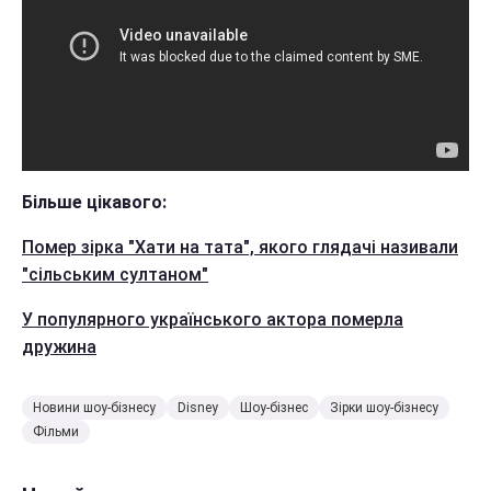
Більше цікавого:
Помер зірка "Хати на тата", якого глядачі називали
"сільським султаном"
У популярного українського актора померла
дружина
Новини шоу-бізнесу
Disney
Шоу-бізнес
Зірки шоу-бізнесу
Фільми