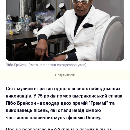
Пібо Брайсон (фото: instagram.com/peabobryson)
Поділитися:
Світ музики втратив одного зі своїх найвідоміших
виконавців. У 75 років помер американський співак
Пібо Брайсон - володар двох премій "Греммі" та
виконавець пісень, які стали невід'ємною
частиною класичних мультфільмів Disney.
Про це розповідає
РБК-Україна
з посиланням на