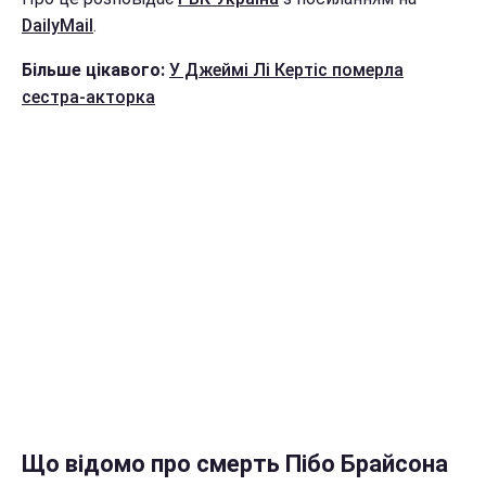
DailyMail
.
Більше цікавого:
У Джеймі Лі Кертіс померла
сестра-акторка
Що відомо про смерть Пібо Брайсона