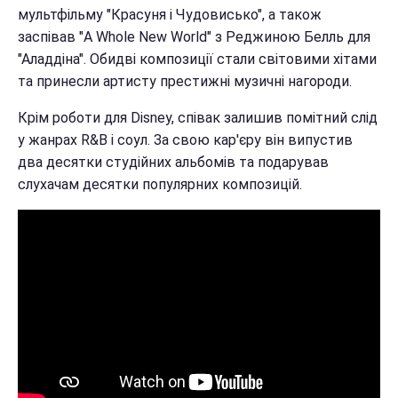
мультфільму "Красуня і Чудовисько", а також
заспівав "A Whole New World" з Реджиною Белль для
"Аладдіна". Обидві композиції стали світовими хітами
та принесли артисту престижні музичні нагороди.
Крім роботи для Disney, співак залишив помітний слід
у жанрах R&B і соул. За свою кар'єру він випустив
два десятки студійних альбомів та подарував
слухачам десятки популярних композицій.