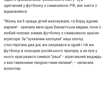
одягнений у футболку з символікою РФ, але зняти її
відмовлявся.
"Жінка, ви б краще дітей виховували, та борщ вдома
варили! - кричала мені одна Бахмутська мадам, поки її
любий чоловік знімав футболку з символікою країни-
агресора. За "зухвалим хлопцем" наші хлопці
спостерігали два дні, він хизувався в одній і тій же
футболці в кольорах російського прапора, а на пузі у
нього красувався символ "раші" - агресивний ведмідь
з виставленими пазуристими лапами", – написала
волонтер.