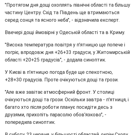
"Протягом дня дощі охоплять північні області та більшу
частину Центру. Схід та Південь ще втримаються
серед сонця та ясного неба", - відзначила експерт.
Ввечері дощі ймовірні у Одеській області та в Криму.
"Висока температура повітря у п'ятницю ще попече і
погріє, впродовж дня +26+33 градуси, у Житомирській
області +20+25 градусів", - додала синоптик.
У Києві в п’ятницю погода буде ще спекотною,
+28+30 градусів. Проте очікуються дощі та грози.
"Але вже завітає атмосферний фронт. У столиці
очікуються дощі та грози. Оскільки завтра - п'ятниця, і
багато хто після роботи планує посидіти десь з
друзями, прихопіть парасолю обов'язково", -
попередила синоптик.
В суботу, 23 червня, у більшості областей, окрім Сходу