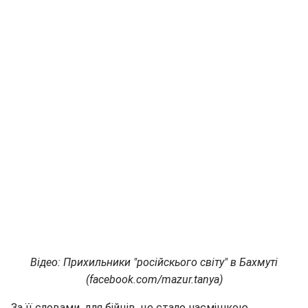
Відео: Прихильники "російскього світу" в Бахмуті
(facebook.com/mazur.tanya)
За її словами, для бійців, це стало насмішкою.