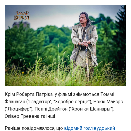
Крім Роберта Патріка, у фільмі знімаються Томмі
Фланаган ("Гладіатор", "Хоробре серце"), Роккі Майєрс
("Люцифер"), Поппі Дрейтон ("Хроніки Шаннары"),
Олівер Тревена та інші
Раніше повідомлялося, що
відомий голлівудський