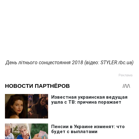
День літнього сонцестояння 2018 (відео: STYLER.rbc.ua)