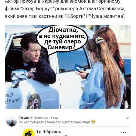
Актор прибув в Україну для зйомок в історичному
фільмі "Захар Беркут" режисера Ахтема Сеітаблаєва,
який зняв такі картини як "Кіборги" і "Чужа молитва".