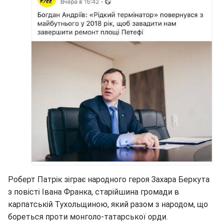
Роберт Патрік зіграє народного героя Захара Беркута
з повісті Івана Франка, старійшина громади в
карпатській Тухольщиною, який разом з народом, що
бореться проти монголо-татарської орди.