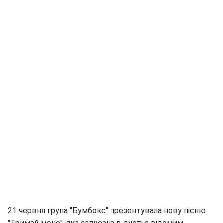
21 червня група "Бумбокс" презентувала нову пісню
"Тримай мене", яка записана в дуеті з відомим