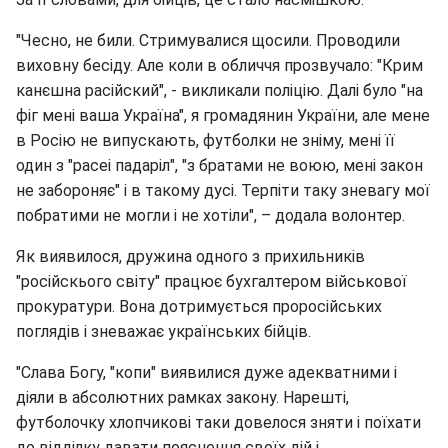
"Чесно, не били. Стримувалися щосили. Проводили
виховну бесіду. Але коли в обличчя прозвучало: "Крим
канєшна расійский", - викликали поліцію. Далі було "на
фіг мені ваша Україна", я громадянин України, але мене
в Росію не випускають, футболки не зніму, мені її
один з "расеі падаріл", "з братами не воюю, мені закон
не забороняє" і в такому дусі. Терпіти таку зневагу мої
побратими не могли і не хотіли", – додала волонтер.
Як виявилося, дружина одного з прихильників
"російскього світу" працює бухгалтером військової
прокуратури. Вона дотримується проросійських
поглядів і зневажає українських бійців.
"Слава Богу, "копи" виявилися дуже адекватними і
діяли в абсолютних рамках закону. Нарешті,
футболочку хлопчикові таки довелося зняти і поїхати
до відділку давати пояснення своїх дій і