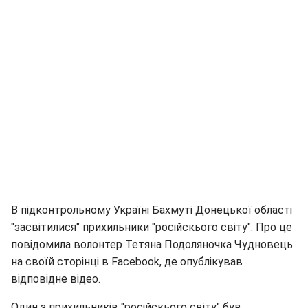
В підконтрольному Україні Бахмуті Донецької області
"засвітилися" прихильники "російскього світу". Про це
повідомила волонтер Тетяна Подоляночка Чудновець
на своїй сторінці в Facebook, де опублікував
відповідне відео.
Один з прихильників "російскього світу" був