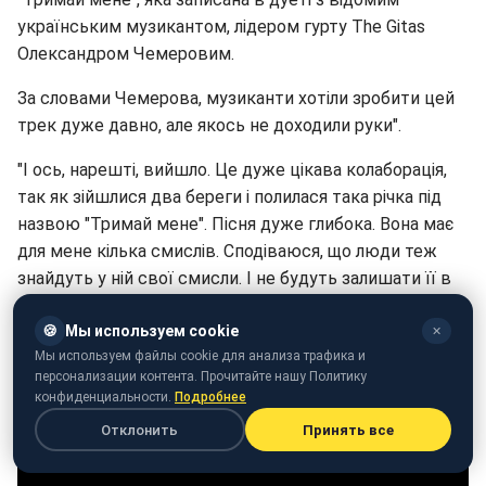
українським музикантом, лідером гурту The Gitas
Олександром Чемеровим.
За словами Чемерова, музиканти хотіли зробити цей
трек дуже давно, але якось не доходили руки".
"І ось, нарешті, вийшло. Це дуже цікава колаборація,
так як зійшлися два береги і полилася така річка під
назвою "Тримай мене". Пісня дуже глибока. Вона має
для мене кілька смислів. Сподіваюся, що люди теж
знайдуть у ній свої смисли. І не будуть залишати її в
рамках якогось одного сенсу, тому що це така глибока
і дуже емоційна пісня", прокоментував трек Чемеров.
🍪
Мы используем cookie
✕
Мы используем файлы cookie для анализа трафика и
персонализации контента. Прочитайте нашу Политику
конфиденциальности.
Подробнее
Отклонить
Принять все