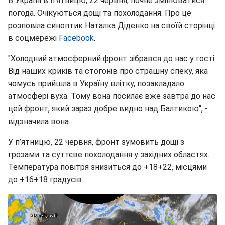
В Україні в п’ятницю, 22 червня, почне змінюватися
погода. Очікуються дощі та похолодання. Про це
розповіла синоптик Наталка Діденко на своїй сторінці
в соцмережі
Facebook
.
"Холодний атмосферний фронт зібрався до нас у гості.
Від наших криків та стогонів про страшну спеку, яка
чомусь прийшла в Україну влітку, позакладало
атмосфері вуха. Тому вона посилає вже завтра до нас
цей фронт, який зараз добре видно над Балтикою", -
відзначила вона.
У п’ятницю, 22 червня, фронт зумовить дощі з
грозами та суттєве похолодання у західних областях.
Температура повітря знизиться до +18+22, місцями
до +16+18 градусів.