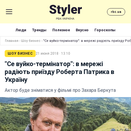
rbc.ua
Люди
Тренды
Полезное
Вкусно
Гороскопы
Главная
›
Шоу бизнес
›
"Се вуйко-термінатор": в мережі радіють приїзду Ро
ШОУ БИЗНЕС
21 июня 2018 · 13:10
"Се вуйко-термінатор": в мережі
радіють приїзду Роберта Патрика в
Україну
Актор буде зніматися у фільмі про Захара Беркута