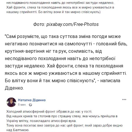
Фото: pixabay.com/Free-Photos
"Самі розумієте, що така суттєва зміна погоди може
негативно позначитися на самопочутті - головний біль,
крутіння-вертіння ніг та рук, сонливість, від
несподіваного похолодання навіть до непотрібної
застуди недалеко. Хай фронти, спека та похолодання
якось все ж мирно уживаються в нашому сприйнятті.
Бо влітку вони й так мирно співіснують", - написала
Діденко.