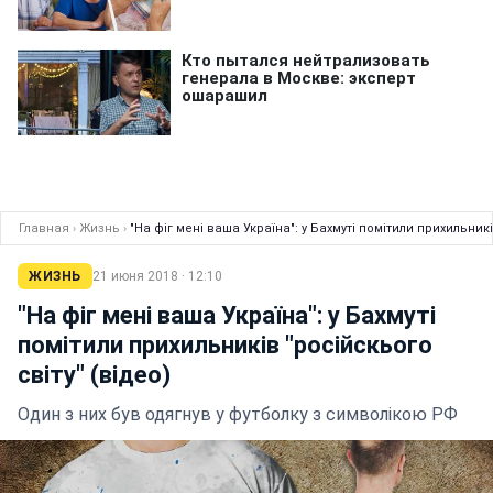
Главная
›
Жизнь
›
"На фіг мені ваша Україна": у Бахмуті помітили прихильникі
ЖИЗНЬ
21 июня 2018 · 12:10
"На фіг мені ваша Україна": у Бахмуті
помітили прихильників "російскього
світу" (відео)
Один з них був одягнув у футболку з символікою РФ