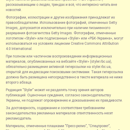
рассказывающим о людях, трендах и всё, что интересно читать вне
новостей.
Фотографии, иллюстрации и другие изображения принадлежат их
правообладателям. Использование фотографий, отмеченных Getty
Images, допускается исключительно при наличии письменного
разрешения фотоагентства Getty Images. Фотографии, отмеченные
логотипом «Styler» или подписанные «Styler» или «РБК-Украина», могут
использоваться на условиях лицензии Creative Commons Attribution
4.0 International.
При полном или частичном воспроизведении информационных
материалов, опубликованных на вебсайте «Styler» (styler.rbc.ua),
обязательно размещение активной гиперссылки на styler.rbc.ua,
открытой для индексации поисковыми системами. Такая гиперссылка
должна быть размещена непосредственно в тексте материала не ниже
второго абзаца.
Редакция "Styler" может не разделять точку зрения авторов
публикаций. Оценочные суждения, согласно законодательству
Украины, не подлежат опровержению и доказыванию их правдивости.
За достоверность, содержание и соответствие требованиям
законодательства рекламных материалов ответственность несет
рекламодатель.
Материалы, отмеченные плашками "Пресс-релиз", "Спецпроект",