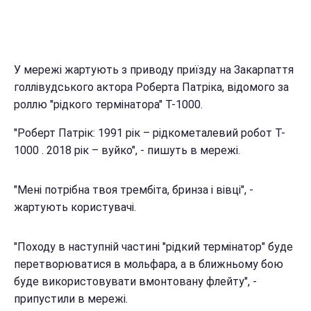
У мережі жартують з приводу приїзду на Закарпаття
голлівудського актора Роберта Патріка, відомого за
роллю "рідкого термінатора" T-1000.
"Роберт Патрік: 1991 рік – рідкометалевий робот T-
1000 . 2018 рік – вуйко", - пишуть в мережі.
"Мені потрібна твоя трембіта, бринза і вівці", -
жартують користувачі.
"Походу в наступній частині "рідкий термінатор" буде
перетворюватися в мольфара, а в ближньому бою
буде використовувати вмонтовану флейту", -
припустили в мережі.