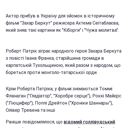
Актор прибув в Україну для зйомок в історичному
фільмі "Захар Беркут" режисера Ахтема Сеітаблаєва,
який зняв такі картини як "Кіборги" і "Чужа молитва".
Роберт Патрік зіграє народного героя Захара Беркута
з повісті Івана Франка, старійшина громади в
карпатській Тухольщиною, який разом з народом, що
бореться проти монголо-татарської орди.
Крім Роберта Патріка, у фільмі знімаються Томмі
Фланаган ("Гладіатор", "Хоробре серце"), Роккі Майєрс
("Люцифер"), Поппі Дрейтон ("Хроніки Шаннары"),
Олівер Тревена та інші
Раніше повідомлялося, що
відомий голлівудський