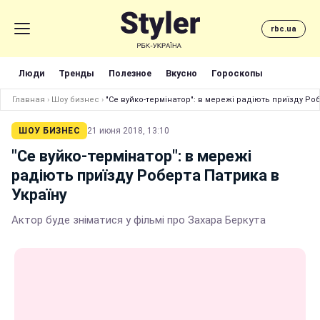
rbc.ua
Люди
Тренды
Полезное
Вкусно
Гороскопы
Главная
›
Шоу бизнес
›
"Се вуйко-термінатор": в мережі радіють приїзду Ро
ШОУ БИЗНЕС
21 июня 2018, 13:10
"Се вуйко-термінатор": в мережі
радіють приїзду Роберта Патрика в
Україну
Актор буде зніматися у фільмі про Захара Беркута