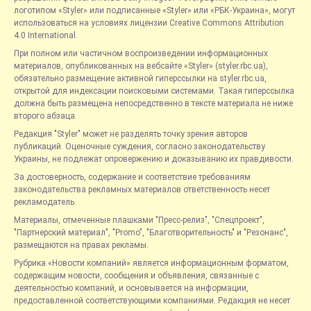
логотипом «Styler» или подписанные «Styler» или «РБК-Украина», могут
использоваться на условиях лицензии Creative Commons Attribution
4.0 International.
При полном или частичном воспроизведении информационных
материалов, опубликованных на вебсайте «Styler» (styler.rbc.ua),
обязательно размещение активной гиперссылки на styler.rbc.ua,
открытой для индексации поисковыми системами. Такая гиперссылка
должна быть размещена непосредственно в тексте материала не ниже
второго абзаца.
Редакция "Styler" может не разделять точку зрения авторов
публикаций. Оценочные суждения, согласно законодательству
Украины, не подлежат опровержению и доказыванию их правдивости.
За достоверность, содержание и соответствие требованиям
законодательства рекламных материалов ответственность несет
рекламодатель.
Материалы, отмеченные плашками "Пресс-релиз", "Спецпроект",
"Партнерский материал", "Promo", "Благотворительность" и "Резонанс",
размещаются на правах рекламы.
Рубрика «Новости компаний» является информационным форматом,
содержащим новости, сообщения и объявления, связанные с
деятельностью компаний, и основывается на информации,
предоставленной соответствующими компаниями. Редакция не несет