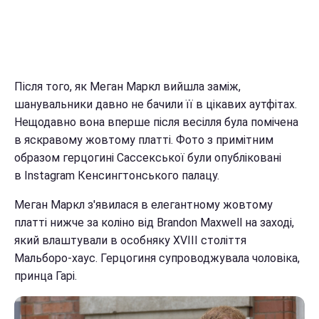
Після того, як Меган Маркл вийшла заміж,
шанувальники давно не бачили її в цікавих аутфітах.
Нещодавно вона вперше після весілля була помічена
в яскравому жовтому платті. Фото з примітним
образом герцогині Сассекської були опубліковані
в Instagram Кенсингтонського палацу.
Меган Маркл з'явилася в елегантному жовтому
платті нижче за коліно від Brandon Maxwell на заході,
який влаштували в особняку XVIII століття
Мальборо-хаус. Герцогиня супроводжувала чоловіка,
принца Гарі.