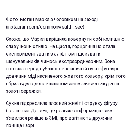
Фото: Меган Маркл з чоловіком на заході
(instagram.com/commonwealth_sec)
Схоже, що Маркл вирішила повернути собі колишню
славу ікони стилю. На щастя, герцогиня не стала
експериментувати з аутфітом і шокувати
шанувальників чимось екстраординарним. Вона
постала перед публікою в класичній сукні-футлярі
довжини міді насиченого жовтого кольору, крім того,
образ вдало доповнили класична зачіска і акуратні
золоті сережки.
Сукня підкреслила плоский живіт і струнку фігуру
брюнетки. До речі, це розвіяло інформацію, яка
з'явилася раніше в ЗМІ, про вагітність дружини
принца Гаррі.