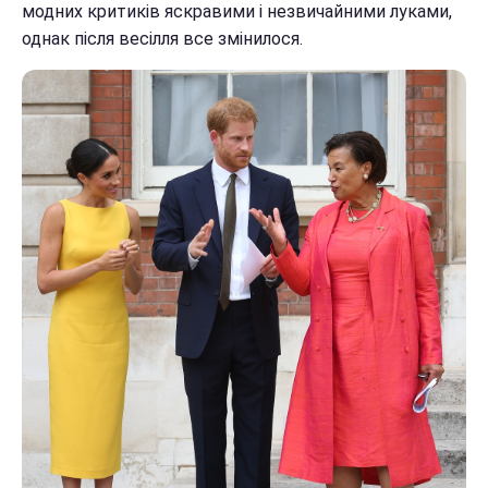
модних критиків яскравими і незвичайними луками,
однак після весілля все змінилося.