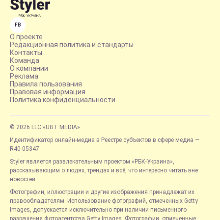
FB
О проекте
Редакционная политика и стандарты
Контакты
Команда
О компании
Реклама
Правила пользования
Правовая информация
Политика конфиденциальности
© 2026 LLC «UBT MEDIA»
Идентификатор онлайн-медиа в Реестре субъектов в сфере медиа —
R40-05347
Styler является развлекательным проектом «РБК-Украина»,
рассказывающим о людях, трендах и всё, что интересно читать вне
новостей.
Фотографии, иллюстрации и другие изображения принадлежат их
правообладателям. Использование фотографий, отмеченных Getty
Images, допускается исключительно при наличии письменного
разрешения фотоагентства Getty Images. Фотографии, отмеченные