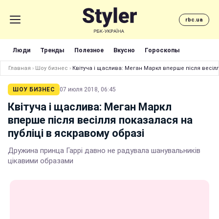
rbc.ua
Люди
Тренды
Полезное
Вкусно
Гороскопы
Главная
›
Шоу бизнес
›
Квітуча і щаслива: Меган Маркл вперше після весілл
ШОУ БИЗНЕС
07 июля 2018, 06:45
Квітуча і щаслива: Меган Маркл
вперше після весілля показалася на
публіці в яскравому образі
Дружина принца Гаррі давно не радувала шанувальників
цікавими образами