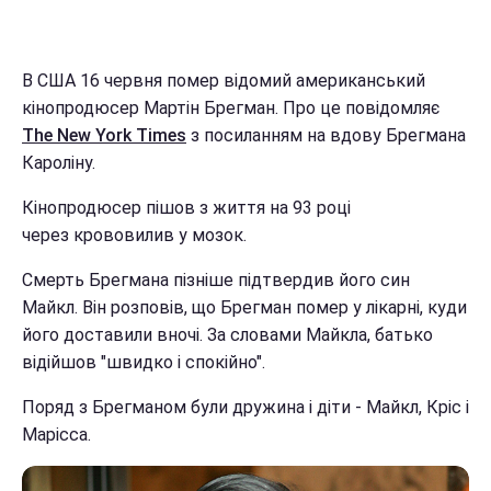
В США 16 червня помер відомий американський
кінопродюсер Мартін Брегман. Про це повідомляє
The New York Times
з посиланням на вдову Брегмана
Кароліну.
Кінопродюсер пішов з життя на 93 році
через крововилив у мозок.
Смерть Брегмана пізніше підтвердив його син
Майкл. Він розповів, що Брегман помер у лікарні, куди
його доставили вночі. За словами Майкла, батько
відійшов "швидко і спокійно".
Поряд з Брегманом були дружина і діти - Майкл, Кріс і
Марісса.