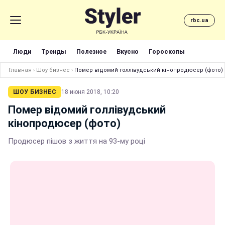
rbc.ua
Люди
Тренды
Полезное
Вкусно
Гороскопы
Главная
›
Шоу бизнес
›
Помер відомий голлівудський кінопродюсер (фото)
ШОУ БИЗНЕС
18 июня 2018, 10:20
Помер відомий голлівудський
кінопродюсер (фото)
Продюсер пішов з життя на 93-му році