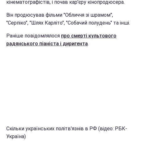
кінематографістів, і почав кар'єру кінопродюсера.
Він продюсував фільми "Обличчя зі шрамом",
"Серпіко", "Шлях Карліто", "Собачий полудень" та інші.
Раніше повідомлялося
про смерті культового
радянського піаніста і диригента
.
Скільки українських політв'язнів в РФ (відео: РБК-
Україна)