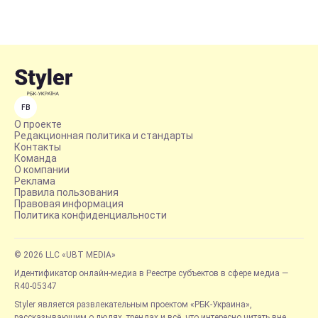
FB
О проекте
Редакционная политика и стандарты
Контакты
Команда
О компании
Реклама
Правила пользования
Правовая информация
Политика конфиденциальности
© 2026 LLC «UBT MEDIA»
Идентификатор онлайн-медиа в Реестре субъектов в сфере медиа —
R40-05347
Styler является развлекательным проектом «РБК-Украина»,
рассказывающим о людях, трендах и всё, что интересно читать вне