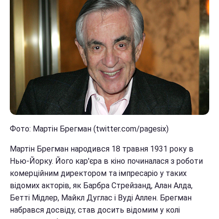
Фото: Мартін Брегман (twitter.com/pagesix)
Мартін Брегман народився 18 травня 1931 року в
Нью-Йорку. Його кар'єра в кіно починалася з роботи
комерційним директором та імпресаріо у таких
відомих акторів, як Барбра Стрейзанд, Алан Алда,
Бетті Мідлер, Майкл Дуглас і Вуді Аллен. Брегман
набрався досвіду, став досить відомим у колі