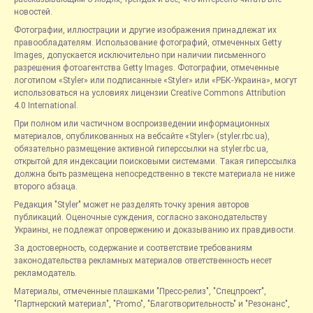
новостей.
Фотографии, иллюстрации и другие изображения принадлежат их
правообладателям. Использование фотографий, отмеченных Getty
Images, допускается исключительно при наличии письменного
разрешения фотоагентства Getty Images. Фотографии, отмеченные
логотипом «Styler» или подписанные «Styler» или «РБК-Украина», могут
использоваться на условиях лицензии Creative Commons Attribution
4.0 International.
При полном или частичном воспроизведении информационных
материалов, опубликованных на вебсайте «Styler» (styler.rbc.ua),
обязательно размещение активной гиперссылки на styler.rbc.ua,
открытой для индексации поисковыми системами. Такая гиперссылка
должна быть размещена непосредственно в тексте материала не ниже
второго абзаца.
Редакция "Styler" может не разделять точку зрения авторов
публикаций. Оценочные суждения, согласно законодательству
Украины, не подлежат опровержению и доказыванию их правдивости.
За достоверность, содержание и соответствие требованиям
законодательства рекламных материалов ответственность несет
рекламодатель.
Материалы, отмеченные плашками "Пресс-релиз", "Спецпроект",
"Партнерский материал", "Promo", "Благотворительность" и "Резонанс",