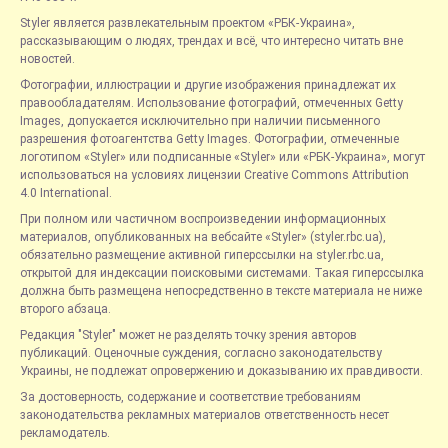
Styler является развлекательным проектом «РБК-Украина»,
рассказывающим о людях, трендах и всё, что интересно читать вне
новостей.
Фотографии, иллюстрации и другие изображения принадлежат их
правообладателям. Использование фотографий, отмеченных Getty
Images, допускается исключительно при наличии письменного
разрешения фотоагентства Getty Images. Фотографии, отмеченные
логотипом «Styler» или подписанные «Styler» или «РБК-Украина», могут
использоваться на условиях лицензии Creative Commons Attribution
4.0 International.
При полном или частичном воспроизведении информационных
материалов, опубликованных на вебсайте «Styler» (styler.rbc.ua),
обязательно размещение активной гиперссылки на styler.rbc.ua,
открытой для индексации поисковыми системами. Такая гиперссылка
должна быть размещена непосредственно в тексте материала не ниже
второго абзаца.
Редакция "Styler" может не разделять точку зрения авторов
публикаций. Оценочные суждения, согласно законодательству
Украины, не подлежат опровержению и доказыванию их правдивости.
За достоверность, содержание и соответствие требованиям
законодательства рекламных материалов ответственность несет
рекламодатель.