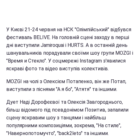
У Києві 21-24 червня на НСК "Олімпійський" відбувся
фестиваль BELIVE. На головній сцені заходу в перші
дні виступили Jamiroquai і HURTS. А в останній день
шанувальників порадували своїми шоу групи MOZGI і
"Время и Стекло". У соцмережі Instagram з'явилися
яскраві фото та відео виступів колективів.
MOZGI на чолі з Олексієм Потапенко, він же Потап,
виступили з піснями "А я бо", "Атятя" та іншими.
Дует Наді Дорофєєвої та Олексія Завгороднього,
більш відомого під псевдонімом Позитив, запалили
сцену яскравим шоу з танцями і найбільш
популярними композиціями, зокрема, "На стиле",
"Навернопотомучто", "back2leto" та іншими.