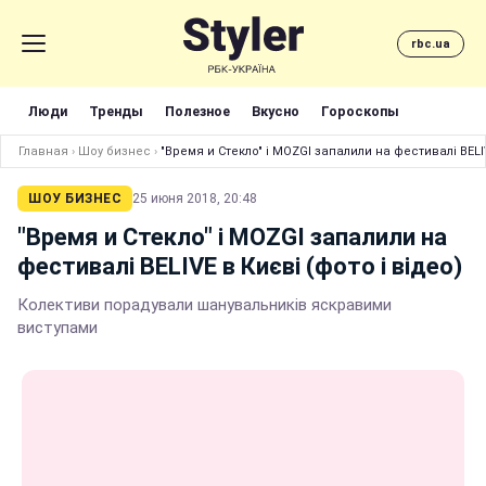
rbc.ua
Люди
Тренды
Полезное
Вкусно
Гороскопы
Главная
›
Шоу бизнес
›
"Время и Стекло" і MOZGI запалили на фестивалі BELIV
ШОУ БИЗНЕС
25 июня 2018, 20:48
"Время и Стекло" і MOZGI запалили на
фестивалі BELIVE в Києві (фото і відео)
Колективи порадували шанувальників яскравими
виступами