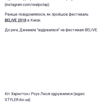
(instagram.com/realpotap)
Раніше повідомлялося, як пройшов фестиваль
BELIVE 2018
в Києві.
До речі, Джамала "відірвалася" на фестивалі BELIVE.
Кіт Харінгтон і Роуз Леслі одружилися (відео:
STYLER.rbc.ua)