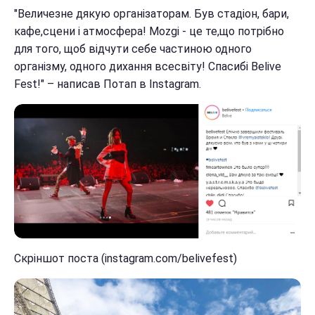
"Величезне дякую організаторам. Був стадіон, бари,
кафе,сцени і атмосфера! Mozgi - це те,що потрібно
для того, щоб відчути себе частиною одного
організму, одного дихання всесвіту! Спасибі Belive
Fest!" – написав Потап в Instagram.
Скріншот поста (instagram.com/belivefest)