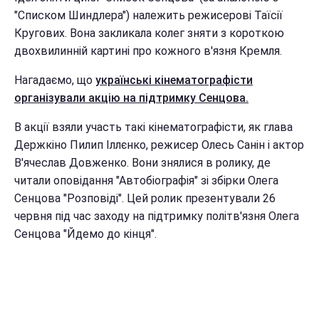
"Списком Шиндлера") належить режисерові Таїсії
Кругових. Вона закликала колег зняти з короткою
двохвилинній картині про кожного в'язня Кремля.
Нагадаємо, що
українські кінематографісти
організували акцію на підтримку Сенцова.
В акції взяли участь такі кінематографісти, як глава
Держкіно Пилип Іллєнко, режисер Олесь Санін і актор
В'ячеслав Довженко. Вони знялися в ролику, де
читали оповідання "Автобіографія" зі збірки Олега
Сенцова "Розповіді". Цей ролик презентували 26
червня під час заходу на підтримку політв'язня Олега
Сенцова "Йдемо до кінця".