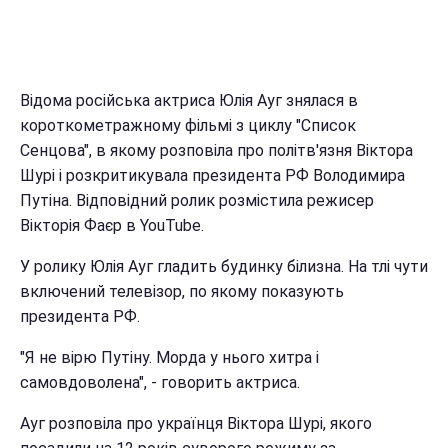
Відома російська актриса Юлія Ауг знялася в
короткометражному фільмі з циклу "Список
Сенцова", в якому розповіла про політв'язня Віктора
Шурі і розкритикувала президента РФ Володимира
Путіна. Відповідний ролик розмістила режисер
Вікторія Фаєр в YouTube.
У ролику Юлія Ауг гладить будинку білизна. На тлі чути
включений телевізор, по якому показують
президента РФ.
"Я не вірю Путіну. Морда у нього хитра і
самовдоволена", - говорить актриса.
Ауг розповіла про українця Віктора Шурі, якого