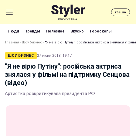
rbc.ua
Люди
Тренды
Полезное
Вкусно
Гороскопы
Главная
›
Шоу бизнес
›
"Я не вірю Путіну": російська актриса знялася у філ
ШОУ БИЗНЕС
27 июня 2018, 19:17
"Я не вірю Путіну": російська актриса
знялася у фільмі на підтримку Сенцова
(відео)
Артистка розкритикувала президента РФ