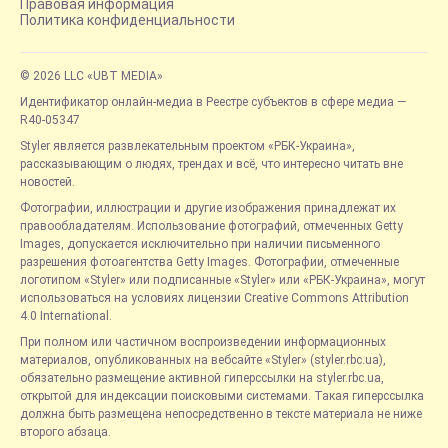
Правовая информация
Политика конфиденциальности
© 2026 LLC «UBT MEDIA»
Идентификатор онлайн-медиа в Реестре субъектов в сфере медиа —
R40-05347
Styler является развлекательным проектом «РБК-Украина»,
рассказывающим о людях, трендах и всё, что интересно читать вне
новостей.
Фотографии, иллюстрации и другие изображения принадлежат их
правообладателям. Использование фотографий, отмеченных Getty
Images, допускается исключительно при наличии письменного
разрешения фотоагентства Getty Images. Фотографии, отмеченные
логотипом «Styler» или подписанные «Styler» или «РБК-Украина», могут
использоваться на условиях лицензии Creative Commons Attribution
4.0 International.
При полном или частичном воспроизведении информационных
материалов, опубликованных на вебсайте «Styler» (styler.rbc.ua),
обязательно размещение активной гиперссылки на styler.rbc.ua,
открытой для индексации поисковыми системами. Такая гиперссылка
должна быть размещена непосредственно в тексте материала не ниже
второго абзаца.