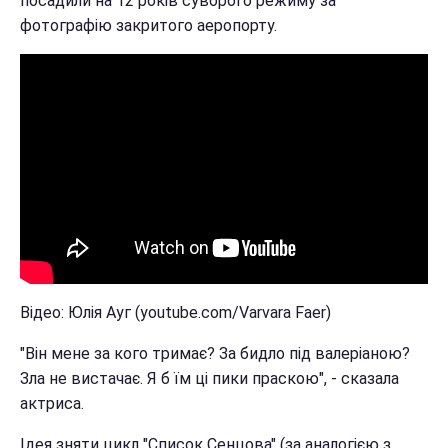
посадили на 12 років суворого режиму за
фотографію закритого аеропорту.
Відео: Юлія Ауг (youtube.com/Varvara Faer)
"Він мене за кого тримає? За бидло під валеріаною?
Зла не вистачає. Я б їм ці пики праскою", - сказала
актриса.
Ідея зняти цикл "Список Сенцова" (за аналогією з