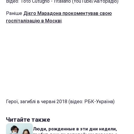
Відео: Toto Cutugno - l'italiano (YouTube/Авторадіо)
Раніше
Дієго Марадона прокоментував свою
госпіталізацію в Москві
.
Герої, загиблі в червні 2018 (відео: РБК-Україна)
Читайте также
Люди, рожденные в эти дни недели,