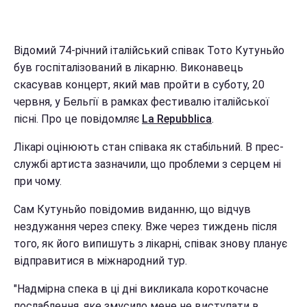
Відомий 74-річний італійський співак Тото Кутуньйо
був госпіталізований в лікарню. Виконавець
скасував концерт, який мав пройти в суботу, 20
червня, у Бельгії в рамках фестивалю італійської
пісні. Про це повідомляє
La Repubblica
.
Лікарі оцінюють стан співака як стабільний. В прес-
службі артиста зазначили, що проблеми з серцем ні
при чому.
Сам Кутуньйо повідомив виданню, що відчув
нездужання через спеку. Вже через тиждень після
того, як його випишуть з лікарні, співак знову планує
відправитися в міжнародний тур.
"Надмірна спека в ці дні викликала короткочасне
послаблення, яке змусило мене не виступати в