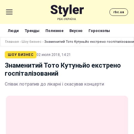
rbc.ua
Люди
Тренды
Полезное
Вкусно
Гороскопы
Главная
›
Шоу бизнес
›
Знаменитий Тото Кутуньйо екстрено госпіталізован
ШОУ БИЗНЕС
02 июля 2018, 14:21
Знаменитий Тото Кутуньйо екстрено
госпіталізований
Співак потрапив до лікарні і скасував концерти