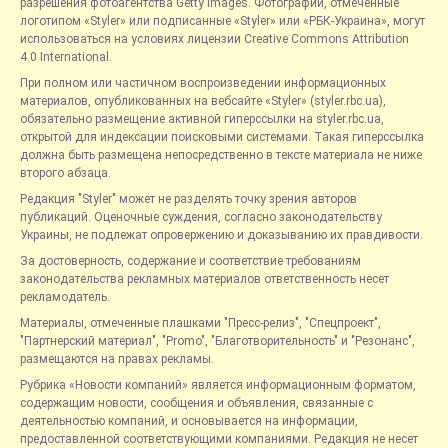
разрешения фотоагентства Getty Images. Фотографии, отмеченные
логотипом «Styler» или подписанные «Styler» или «РБК-Украина», могут
использоваться на условиях лицензии Creative Commons Attribution
4.0 International.
При полном или частичном воспроизведении информационных
материалов, опубликованных на вебсайте «Styler» (styler.rbc.ua),
обязательно размещение активной гиперссылки на styler.rbc.ua,
открытой для индексации поисковыми системами. Такая гиперссылка
должна быть размещена непосредственно в тексте материала не ниже
второго абзаца.
Редакция "Styler" может не разделять точку зрения авторов
публикаций. Оценочные суждения, согласно законодательству
Украины, не подлежат опровержению и доказыванию их правдивости.
За достоверность, содержание и соответствие требованиям
законодательства рекламных материалов ответственность несет
рекламодатель.
Материалы, отмеченные плашками "Пресс-релиз", "Спецпроект",
"Партнерский материал", "Promo", "Благотворительность" и "Резонанс",
размещаются на правах рекламы.
Рубрика «Новости компаний» является информационным форматом,
содержащим новости, сообщения и объявления, связанные с
деятельностью компаний, и основывается на информации,
предоставленной соответствующими компаниями. Редакция не несет