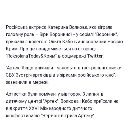
Російська актриса Катерина Волкова, яка зіграла
головну роль – Віри Ворониної - у серіалі "Вороніни",
приїхала з колегою Ольга Кабо в анексований Росією
Крим. Про це повідомляється на сторінці
"RoksolanaToday&Крим" в соцмережі
Twitter
.
"Артек. Якщо впізнали - заносьте в гастрольні списки
СБУ. Зустріч артеківців з зірками російського кіно", -
зазначили в мережі.
Артистки були помічені у вівторок, 3 липня, в
дитячому центрі "Артек". Волкова і Кабо приїхали на
відкриття XXVI Міжнародного дитячого
кінофестивалю "Червоні вітрила Артеку".