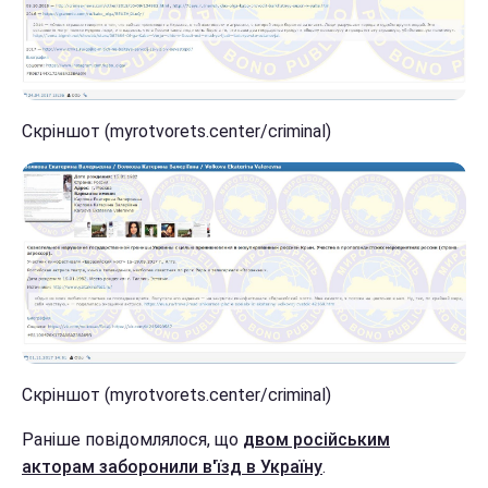
Скріншот (myrotvorets.center/criminal)
Скріншот (myrotvorets.center/criminal)
Раніше повідомлялося, що
двом російським
акторам заборонили в'їзд в Україну
.