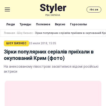
rbc.ua
Люди
Тренды
Полезное
Вкусно
Гороскопы
Главная
›
Шоу бизнес
›
Зірки популярних серіалів приїхали в окупований Кр
ШОУ БИЗНЕС
03 июля 2018, 15:05
Зірки популярних серіалів приїхали в
окупований Крим (фото)
На анексованому півострові засвітилися відомі російські
актриси