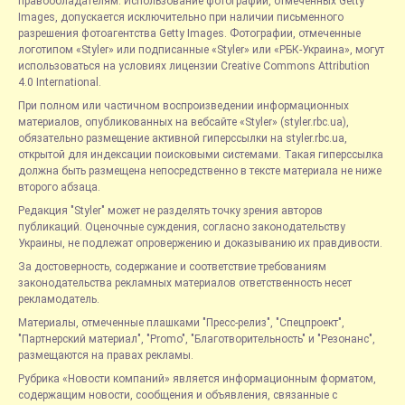
правообладателям. Использование фотографий, отмеченных Getty
Images, допускается исключительно при наличии письменного
разрешения фотоагентства Getty Images. Фотографии, отмеченные
логотипом «Styler» или подписанные «Styler» или «РБК-Украина», могут
использоваться на условиях лицензии Creative Commons Attribution
4.0 International.
При полном или частичном воспроизведении информационных
материалов, опубликованных на вебсайте «Styler» (styler.rbc.ua),
обязательно размещение активной гиперссылки на styler.rbc.ua,
открытой для индексации поисковыми системами. Такая гиперссылка
должна быть размещена непосредственно в тексте материала не ниже
второго абзаца.
Редакция "Styler" может не разделять точку зрения авторов
публикаций. Оценочные суждения, согласно законодательству
Украины, не подлежат опровержению и доказыванию их правдивости.
За достоверность, содержание и соответствие требованиям
законодательства рекламных материалов ответственность несет
рекламодатель.
Материалы, отмеченные плашками "Пресс-релиз", "Спецпроект",
"Партнерский материал", "Promo", "Благотворительность" и "Резонанс",
размещаются на правах рекламы.
Рубрика «Новости компаний» является информационным форматом,
содержащим новости, сообщения и объявления, связанные с