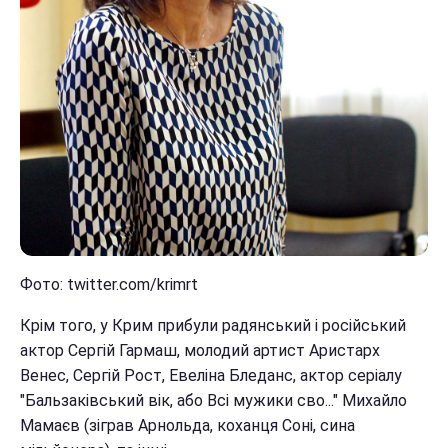
Фото: twitter.com/krimrt
Крім того, у Крим прибули радянський і російський
актор Сергій Гармаш, молодий артист Аристарх
Венес, Сергій Рост, Евеліна Бледанс, актор серіалу
"Бальзаківський вік, або Всі мужики сво..." Михайло
Мамаєв (зіграв Арнольда, коханця Соні, сина