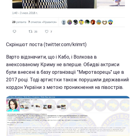
Скріншот поста (twitter.com/krimrt)
Варто відзначити, що і Кабо, і Волкова в
анексованому Криму не вперше. Обидві актриси
були внесені в базу організації "Миротворець" ще в
2017 році. Тоді артистки також порушили державний
кордон України з метою проникнення на півострів.