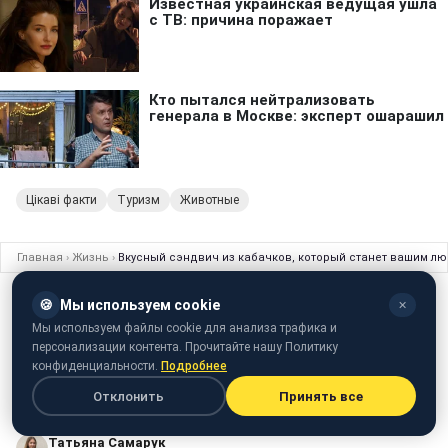
Цікаві факти
Туризм
Животные
Главная
›
Жизнь
›
Вкусный сэндвич из кабачков, который станет вашим лю
ЖИЗНЬ
14 июня 2025 · 07:45
🍪
Мы используем cookie
✕
Мы используем файлы cookie для анализа трафика и
Вкусный сэндвич из кабачков, который
персонализации контента. Прочитайте нашу Политику
станет вашим любимым: готовится
конфиденциальности.
Подробнее
очень легко
Отклонить
Принять все
Татьяна Самарук