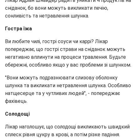
Лікар Адріан Шнайдер радить уникати 4 продуктів на
сніданок, бо вони можуть викликати печію,
сонливість та нетравлення шлунка.
Гостра їжа
Ви любите чилі, гострі соуси чи каррі? Лікар
попереджає, що гострі страви на сніданок можуть
негативно вплинути на процеси травлення. Будьте
обережні, особливо якщо у вас проблеми зі шлунком.
"Вони можуть подразнювати слизову оболонку
шлунка та викликати нетравлення шлунка. Особливо
натщесерце та у чутливих людей", - попереджає
фахівець.
Солодощі
Лікар наголошує, що солодощі викликають швидкий
сплеск рівня цукру в крові, а потім різке падіння.