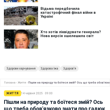
Здорове харчування
Здорова їжа
Здоров'я
Головна
›
Життя
›
Пішли на природу та боїтеся змій? Ось що треба обов'язк
ЖИТТЯ
14 червня 2025 · 09:00
Пішли на природу та боїтеся змій? Ось
що треба обов'язково знати про гадюк