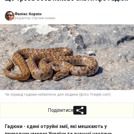
Фелікс Коркін
редактор стрічки новин
Чи справді гадюки небезпечні для людини (фото: Freepik.com)
Поділитися
Гадюки - єдині отруйні змії, які мешкають у
природних умовах України та значної частини