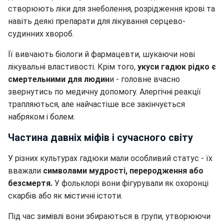
створюють ліки для знеболення, розрідження крові та
навіть деякі препарати для лікування серцево-
судинних хвороб.
Її вивчають біологи й фармацевти, шукаючи нові
лікувальні властивості. Крім того,
укуси гадюк рідко є
смертельними для людин
и - головне вчасно
звернутись по медичну допомогу. Алергічні реакції
трапляються, але найчастіше все закінчується
набряком і болем.
Частина давніх міфів і сучасного світу
У різних культурах гадюки мали особливий статус - їх
вважали
символами мудрості, переродження або
безсмертя.
У фольклорі вони фігурували як охоронці
скарбів або як містичні істоти.
Під час зимівлі вони збираються в групи, утворюючи