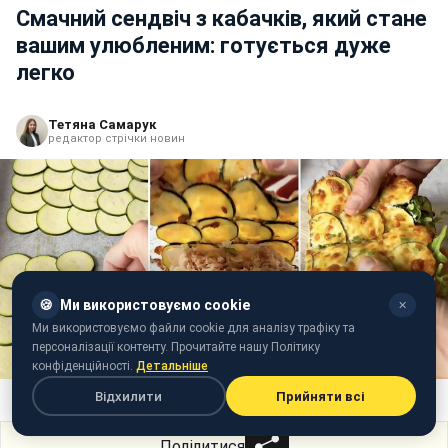
Смачний сендвіч з кабачків, який стане
вашим улюбленим: готується дуже
легко
Тетяна Самарук
редактор стрічки новин
🍪
Ми використовуємо cookie
✕
Ми використовуємо файли cookie для аналізу трафіку та
персоналізації контенту. Прочитайте нашу Політику
конфіденційності.
Детальніше
Рецепт смачного сендвіча з кабачків (колаж: РБК-Україна)
Відхилити
Прийняти всі
Поділитися