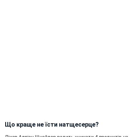
Що краще не їсти натщесерце?