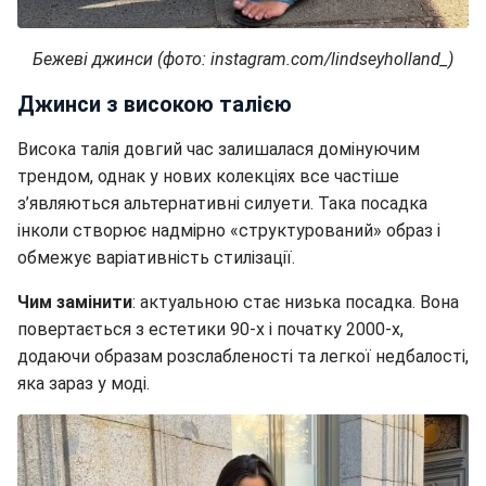
Бежеві джинси (фото: instagram.com/lindseyholland_)
Джинси з високою талією
Висока талія довгий час залишалася домінуючим
трендом, однак у нових колекціях все частіше
з’являються альтернативні силуети. Така посадка
інколи створює надмірно «структурований» образ і
обмежує варіативність стилізації.
Чим замінити
: актуальною стає низька посадка. Вона
повертається з естетики 90-х і початку 2000-х,
додаючи образам розслабленості та легкої недбалості,
яка зараз у моді.