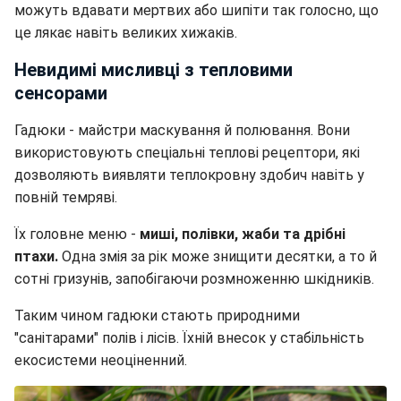
можуть вдавати мертвих або шипіти так голосно, що
це лякає навіть великих хижаків.
Невидимі мисливці з тепловими
сенсорами
Гадюки - майстри маскування й полювання. Вони
використовують спеціальні теплові рецептори, які
дозволяють виявляти теплокровну здобич навіть у
повній темряві.
Їх головне меню -
миші, полівки, жаби та дрібні
птахи.
Одна змія за рік може знищити десятки, а то й
сотні гризунів, запобігаючи розмноженню шкідників.
Таким чином гадюки стають природними
"санітарами" полів і лісів. Їхній внесок у стабільність
екосистеми неоціненний.