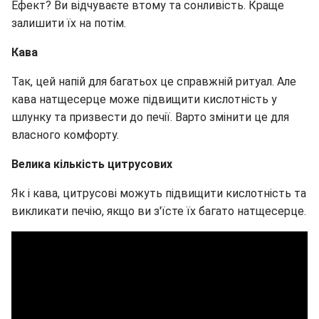
Ефект? Ви відчуваєте втому та сонливість. Краще
залишити їх на потім.
Кава
Так, цей напій для багатьох це справжній ритуал. Але
кава натщесерце може підвищити кислотність у
шлунку та призвести до печії. Варто змінити це для
власного комфорту.
Велика кількість цитрусових
Як і кава, цитрусові можуть підвищити кислотність та
викликати печію, якщо ви з'їсте їх багато натщесерце.