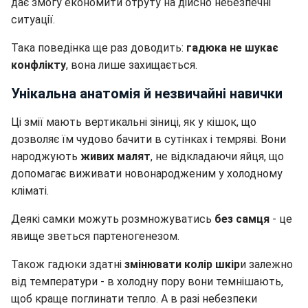
дає змогу економити отруту на дійсно небезпечні
ситуації.
Така поведінка ще раз доводить:
гадюка не шукає
конфлікту
, вона лише захищається.
Унікальна анатомія й незвичайні навички
Ці змії мають вертикальні зіниці, як у кішок, що
дозволяє їм чудово бачити в сутінках і темряві. Вони
народжують
живих малят
, не відкладаючи яйця, що
допомагає виживати новонародженим у холодному
кліматі.
Деякі самки можуть розмножуватись
без самця
- це
явище зветься партеногенезом.
Також гадюки здатні
змінювати колір шкір
и залежно
від температури - в холодну пору вони темнішають,
щоб краще поглинати тепло. А в разі небезпеки