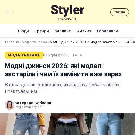
rbc.ua
Люди
Тренди
Корисне
Смачно
Гороскопи
Головна
›
Мода та краса
›
Модні джинси 2026: які моделі застаріли і чим їх
МОДА ТА КРАСА
03 червня 2026 · 14:34
Модні джинси 2026: які моделі
застаріли і чим їх замінити вже зараз
Є одна деталь у джинсах, яка одразу робить образ
неактуальним
Катерина Собкова
Редактор Styler