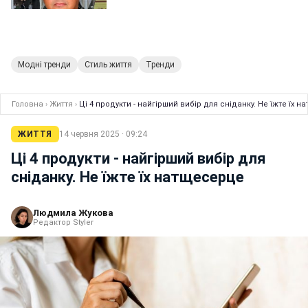
Модні тренди
Стиль життя
Тренди
Головна
›
Життя
›
Ці 4 продукти - найгірший вибір для сніданку. Не їжте їх 
ЖИТТЯ
14 червня 2025 · 09:24
Ці 4 продукти - найгірший вибір для
сніданку. Не їжте їх натщесерце
Людмила Жукова
Редактор Styler