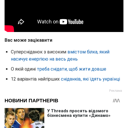
Вас може зацікавити
Суперсніданок з високим
вмістом білка, який
насичує енергією на весь день
О якій одині
треба снідати, щоб жити довше
12 варіантів найгірших
сніданків, які їдять українці