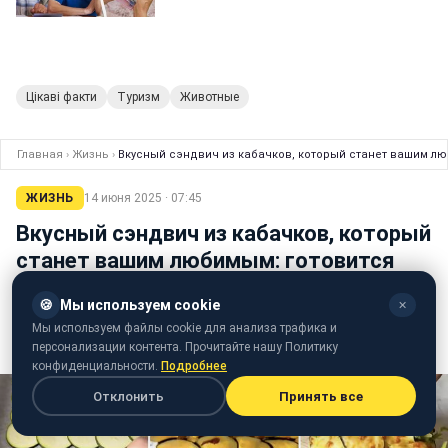
Цікаві факти
Туризм
Животные
Главная
›
Жизнь
›
Вкусный сэндвич из кабачков, который станет вашим лю
ЖИЗНЬ
14 июня 2025 · 07:45
Вкусный сэндвич из кабачков, который
станет вашим любимым: готовится
очень легко
🍪
Мы используем cookie
✕
Мы используем файлы cookie для анализа трафика и
Татьяна Самарук
персонализации контента. Прочитайте нашу Политику
редактор ленты новостей
конфиденциальности.
Подробнее
Отклонить
Принять все