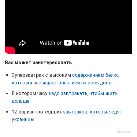
Вас может заинтересовать
Суперзавтрак с высоким
содержанием белка,
который насыщает энергией на весь день
В котором часу
надо завтракать, чтобы жить
дольше
12 вариантов худших
завтраков, которые едят
украинцы