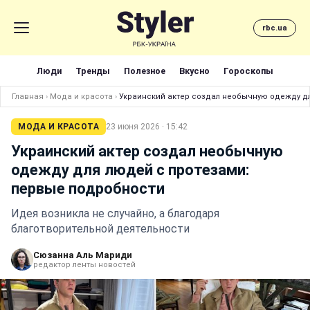
rbc.ua
Люди
Тренды
Полезное
Вкусно
Гороскопы
Главная
›
Мода и красота
›
Украинский актер создал необычную одежду д
МОДА И КРАСОТА
23 июня 2026 · 15:42
Украинский актер создал необычную
одежду для людей с протезами:
первые подробности
Идея возникла не случайно, а благодаря
благотворительной деятельности
Сюзанна Аль Мариди
редактор ленты новостей