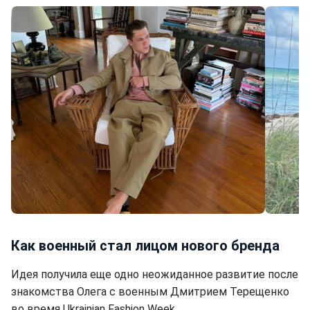
Unique Human (фото: пресс-служба)
Как военный стал лицом нового бренда
Идея получила еще одно неожиданное развитие после
знакомства Олега с военным Дмитрием Терещенко
во время Ukrainian Fashion Week.