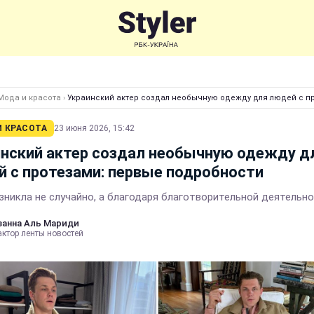
Мода и красота
›
Украинский актер создал необычную одежду для людей с п
И КРАСОТА
23 июня 2026, 15:42
нский актер создал необычную одежду д
 с протезами: первые подробности
зникла не случайно, а благодаря благотворительной деятельн
анна Аль Мариди
актор ленты новостей