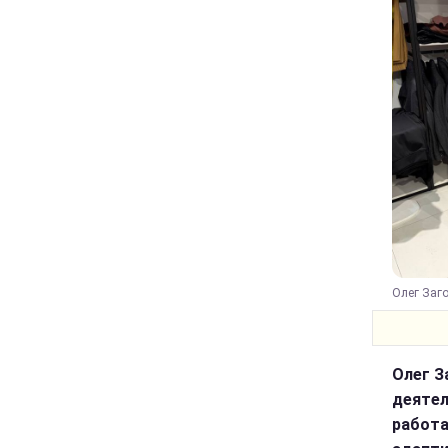
Олег Заг
Олег З
деятел
работа