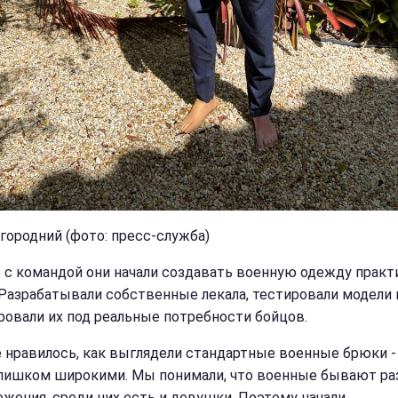
агородний (фото: пресс-служба)
 с командой они начали создавать военную одежду практ
. Разрабатывали собственные лекала, тестировали модели 
ровали их под реальные потребности бойцов.
е нравилось, как выглядели стандартные военные брюки -
лишком широкими. Мы понимали, что военные бывают ра
ожения, среди них есть и девушки. Поэтому начали