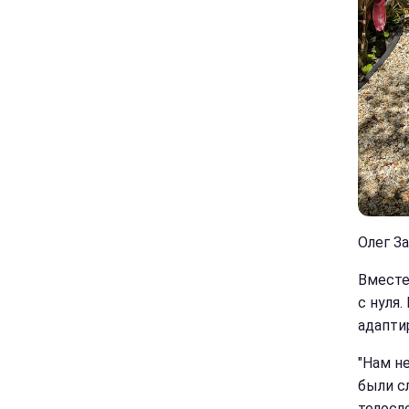
Олег З
Вместе
с нуля
адапти
"Нам н
были с
телосл