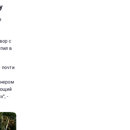
у
в
вор с
пил в
И почти
йнером
ующий
", -