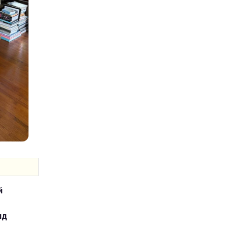
й
м
нд