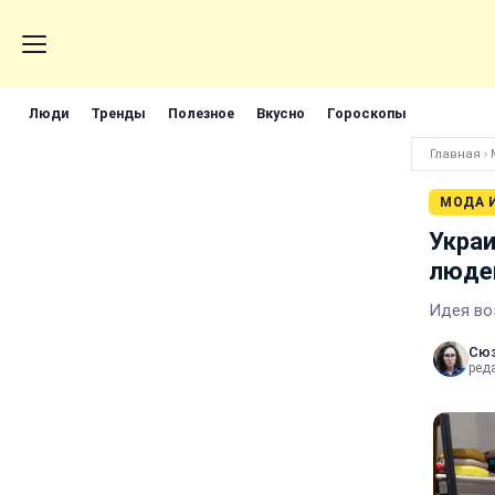
Люди
Тренды
Полезное
Вкусно
Гороскопы
Главная
›
МОДА 
Украи
людей
Идея во
Сюз
ред