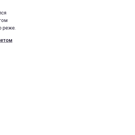
лся
том
о реже.
летом