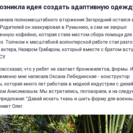
возникла идея создать адаптивную одежд
начала полномасштабного вторжения Загородний остался 
 Родителей он эвакуировал в Румынию, а сам не закрыл
енную кофейню, которая стала местом сбора помощи для
х. Толчком к масштабной волонтерской работе стал разго
 актера, Назаром Грабаром, который вместе с братом всту
СУ.
 рассказал, что у ребят не хватает бронежилетов, формы. 
еменно мне написала Оксана Лебединская - конструктор
, которая много лет работала в модной индустрии с диза
ом Анисимовым. Мы встретились, поговорили, и на след
 предложил: "Давай искать ткань и шить форму для военных
нает Олег.