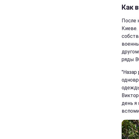
Как 
После 
Киеве.
собств
военны
другом
ряды В
"Назар
одновр
одежды
Виктор
день я
вспоми