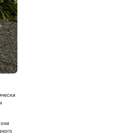
ически
и
 они
зного