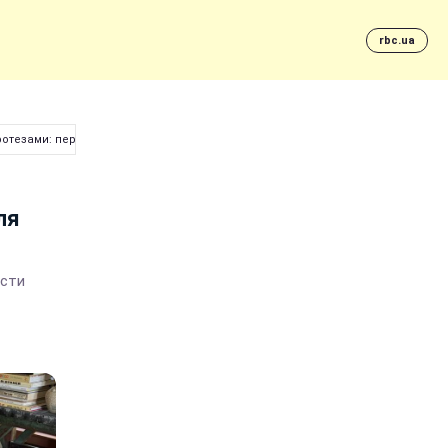
rbc.ua
ротезами: первые подробности
ля
ости