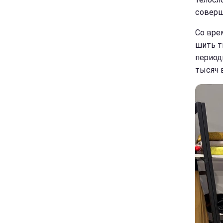
соверш
Со вре
шить т
период
тысяч 