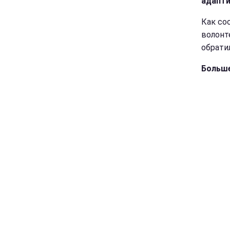
адапти
Как со
волонт
обрати
Больше