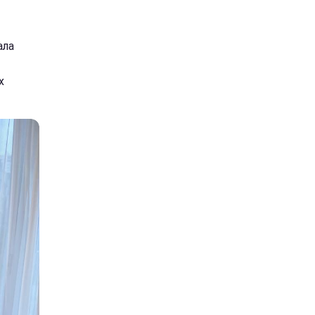
ала
х