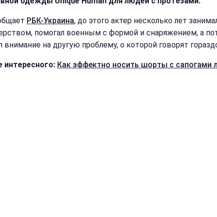
вной одежды Unique Human для людей с протезами.
общает
РБК-Украина
, до этого актер несколько лет занима
ерством, помогал военным с формой и снаряжением, а по
л внимание на другую проблему, о которой говорят горазд
 интересного:
Как эффектно носить шорты с сапогами 