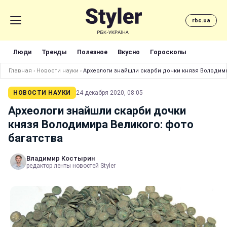
rbc.ua
Люди
Тренды
Полезное
Вкусно
Гороскопы
Главная
›
Новости науки
›
Археологи знайшли скарби дочки князя Володими
НОВОСТИ НАУКИ
24 декабря 2020, 08:05
Археологи знайшли скарби дочки
князя Володимира Великого: фото
багатства
Владимир Костырин
редактор ленты новостей Styler