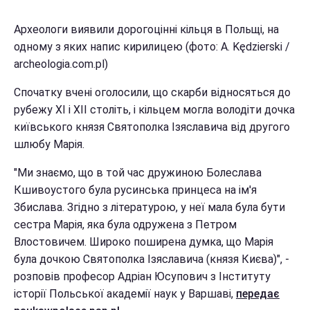
Археологи виявили дорогоцінні кільця в Польщі, на
одному з яких напис кирилицею (фото: A. Kędzierski /
archeologia.com.pl)
Спочатку вчені оголосили, що скарби відносяться до
рубежу XI і XII століть, і кільцем могла володіти дочка
київського князя Святополка Ізяславича від другого
шлюбу Марія.
"Ми знаємо, що в той час дружиною Болеслава
Кшивоустого була русинська принцеса на ім'я
Збислава. Згідно з літературою, у неї мала була бути
сестра Марія, яка була одружена з Петром
Влостовичем. Широко поширена думка, що Марія
була дочкою Святополка Ізяславича (князя Києва)", -
розповів професор Адріан Юсупович з Інституту
історії Польської академії наук у Варшаві,
передає