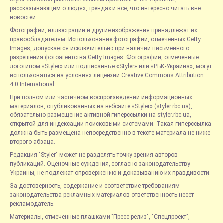
рассказывающим о людях, трендах и всё, что интересно читать вне
новостей.
Фотографии, иллюстрации и другие изображения принадлежат их
правообладателям. Использование фотографий, отмеченных Getty
Images, допускается исключительно при наличии письменного
разрешения фотоагентства Getty Images. Фотографии, отмеченные
логотипом «Styler» или подписанные «Styler» или «РБК-Украина», могут
использоваться на условиях лицензии Creative Commons Attribution
4.0 International.
При полном или частичном воспроизведении информационных
материалов, опубликованных на вебсайте «Styler» (styler.rbc.ua),
обязательно размещение активной гиперссылки на styler.rbc.ua,
открытой для индексации поисковыми системами. Такая гиперссылка
должна быть размещена непосредственно в тексте материала не ниже
второго абзаца.
Редакция "Styler" может не разделять точку зрения авторов
публикаций. Оценочные суждения, согласно законодательству
Украины, не подлежат опровержению и доказыванию их правдивости.
За достоверность, содержание и соответствие требованиям
законодательства рекламных материалов ответственность несет
рекламодатель.
Материалы, отмеченные плашками "Пресс-релиз", "Спецпроект",