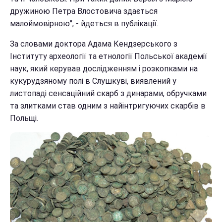
дружиною Петра Влостовича здається
малоймовірною", - йдеться в публікації.
За словами доктора Адама Кендзерського з
Інституту археології та етнології Польської академії
наук, який керував дослідженням і розкопками на
кукурудзяному полі в Слушкуві, виявлений у
листопаді сенсаційний скарб з динарами, обручками
та злитками став одним з найінтригуючих скарбів в
Польщі.