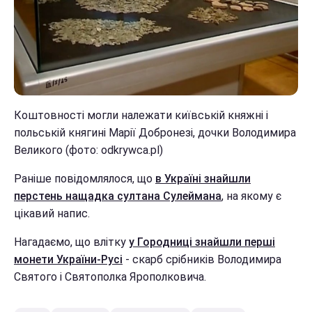
Коштовності могли належати київській княжні і
польській княгині Марії Добронезі, дочки Володимира
Великого (фото: odkrywca.pl)
Раніше повідомлялося, що
в Україні знайшли
перстень нащадка султана Сулеймана
, на якому є
цікавий напис.
Нагадаємо, що влітку
у Городниці знайшли перші
монети України-Русі
- скарб срібників Володимира
Святого і Святополка Ярополковича.