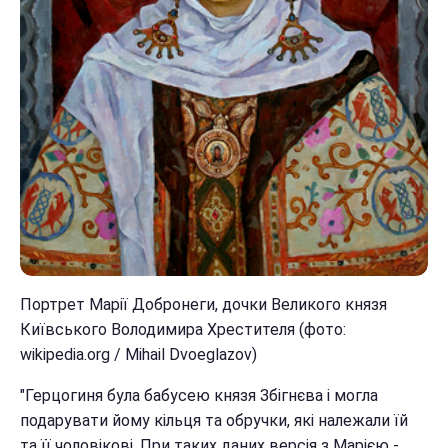
Портрет Марії Добронеги, дочки Великого князя
Київського Володимира Хрестителя (фото:
wikipedia.org / Mihail Dvoeglazov)
"Герцогиня була бабусею князя Збігнєва і могла
подарувати йому кільця та обручки, які належали їй
та її чоловікові. При таких даних версія з Марією -