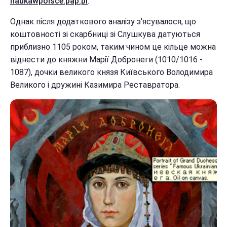
naukawpolsce.pap.pl
.
Однак після додаткового аналізу з'ясувалося, що
коштовності зі скарбниці зі Слушкува датуються
приблизно 1105 роком, таким чином це кільце можна
віднести до княжни Марії Добронеги (1010/1016 -
1087), дочки великого князя Київського Володимира
Великого і дружині Казимира Реставратора.