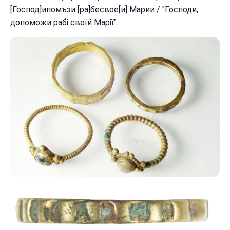
[Господ]ипомъзи [ра]бесвое[и] Марии / "Господи,
допоможи рабі своїй Марії".