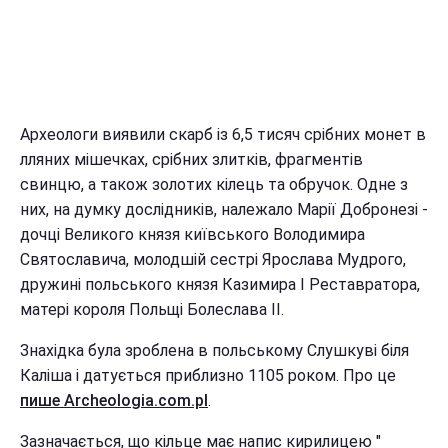
Археологи виявили скарб із 6,5 тисяч срібних монет в
лляних мішечках, срібних злитків, фрагментів
свинцю, а також золотих кілець та обручок. Одне з
них, на думку дослідників, належало Марії Добронезі -
дочці Великого князя київського Володимира
Святославича, молодшій сестрі Ярослава Мудрого,
дружині польського князя Казимира I Реставратора,
матері короля Польщі Болеслава II.
Знахідка була зроблена в польському Слушкуві біля
Каліша і датується приблизно 1105 роком. Про це
пише Archeologia.com.pl
.
Зазначається, що кільце має напис кирилицею "