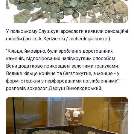
У польському Слушкуві археологи виявили сенсаційні
скарби (фото: A. Kędzierski / archeologia.com.pl)
"Кільця, ймовірно, були зроблені з дорогоцінних
каменів, відполірованих напівкруглим способом.
Вони додатково прикрашені золотими гранулами.
Велике кільце конічне та багатокутне, а менше - у
формі стержня з перфорованими поглибленнями", -
розповів археолог Даріуш Вичолковський.