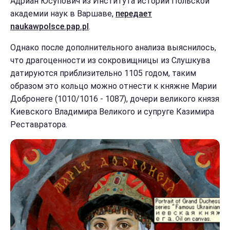
Адриан Юсупович из Института истории Польской
академии наук в Варшаве,
передает
naukawpolsce.pap.pl
.
Однако после дополнительного анализа выяснилось,
что драгоценности из сокровищницы из Слушкува
датируются приблизительно 1105 годом, таким
образом это кольцо можно отнести к княжне Марии
Добронеге (1010/1016 - 1087), дочери великого князя
Киевского Владимира Великого и супруге Казимира
Реставратора.