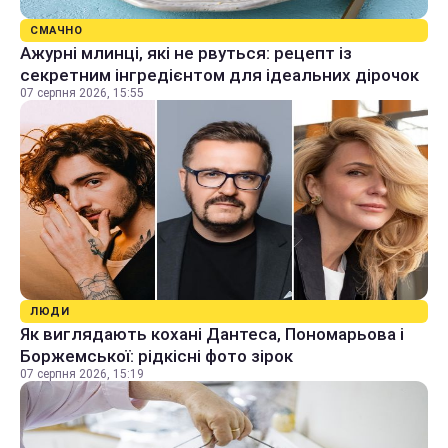
СМАЧНО
Ажурні млинці, які не рвуться: рецепт із
секретним інгредієнтом для ідеальних дірочок
07 серпня 2026, 15:55
ЛЮДИ
Як виглядають кохані Дантеса, Пономарьова і
Боржемської: рідкісні фото зірок
07 серпня 2026, 15:19