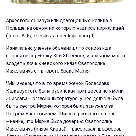
Археологи обнаружили драгоценные кольца в
Польше, на одном из которых надпись кириллицей
(фото: A. Kędzierski / archeologia.com.pl)
Изначально ученые объявили, что сокровища
относятся к рубежу XI и XII веков, и кольцом могла
владеть дочь киевского князя Святополка
Изяславича от второго брака Мария.
"Мы знаем, что в то время женой Болеслава
Кшивоустого была русинская принцесса по имени
Збислава. Согласно литературе, у нее должна была
быть сестра Мария, которая была замужем за
Петром Влостовичем. Широко распространено
мнение, что Мария была дочерью Святополка
Изяславича (князя Киева)", - рассказал профессор