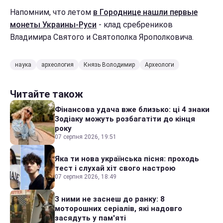
Напомним, что летом
в Городнице нашли первые
монеты Украины-Руси
- клад сребреников
Владимира Святого и Святополка Ярополковича.
наука
археология
Князь Володимир
Археологи
Читайте також
Фінансова удача вже близько: ці 4 знаки
Зодіаку можуть розбагатіти до кінця
року
07 серпня 2026, 19:51
Яка ти нова українська пісня: проходь
тест і слухай хіт свого настрою
07 серпня 2026, 18:49
З ними не заснеш до ранку: 8
моторошних серіалів, які надовго
засядуть у пам'яті