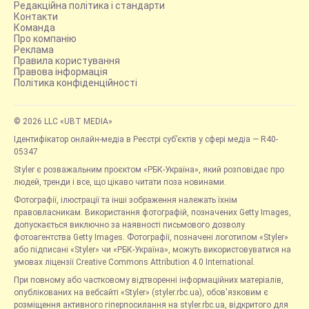
Редакційна політика і стандарти
Контакти
Команда
Про компанію
Реклама
Правила користування
Правова інформація
Політика конфіденційності
© 2026 LLC «UBT MEDIA»
Ідентифікатор онлайн-медіа в Реєстрі суб’єктів у сфері медіа — R40-
05347
Styler є розважальним проєктом «РБК-Україна», який розповідає про
людей, тренди і все, що цікаво читати поза новинами.
Фотографії, ілюстрації та інші зображення належать їхнім
правовласникам. Використання фотографій, позначених Getty Images,
допускається виключно за наявності письмового дозволу
фотоагентства Getty Images. Фотографії, позначені логотипом «Styler»
або підписані «Styler» чи «РБК-Україна», можуть використовуватися на
умовах ліцензії Creative Commons Attribution 4.0 International.
При повному або частковому відтворенні інформаційних матеріалів,
опублікованих на вебсайті «Styler» (styler.rbc.ua), обов'язковим є
розміщення активного гіперпосилання на styler.rbc.ua, відкритого для