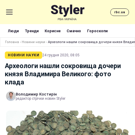
rbc.ua
Люди
Тренди
Корисне
Смачно
Гороскопи
Головна
›
Новини науки
›
Археологи нашли сокровища дочери князя Владим
НОВИНИ НАУКИ
24 грудня 2020, 08:05
Археологи нашли сокровища дочери
князя Владимира Великого: фото
клада
Володимир Костирін
редактор стрічки новин Styler