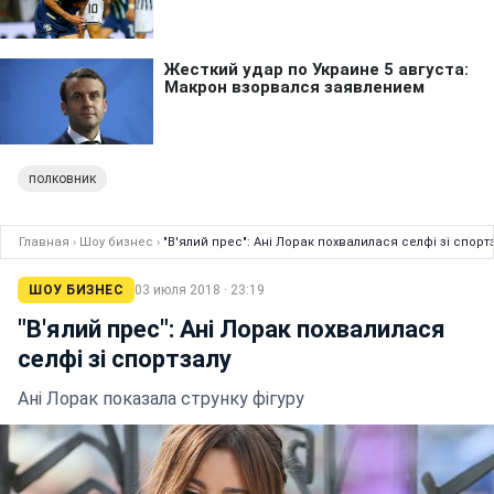
полковник
Главная
›
Шоу бизнес
›
"В'ялий прес": Ані Лорак похвалилася селфі зі спорт
ШОУ БИЗНЕС
03 июля 2018 · 23:19
"В'ялий прес": Ані Лорак похвалилася
селфі зі спортзалу
Ані Лорак показала струнку фігуру