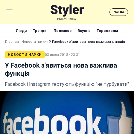
rbc.ua
Люди
Тренды
Полезное
Вкусно
Гороскопы
Главная
›
Новости науки
›
У Facebook з'явиться нова важлива функція
НОВОСТИ НАУКИ
03 июля 2018 · 23:31
У Facebook з'явиться нова важлива
функція
Facebook і Instagram тестують функцію "не турбувати"