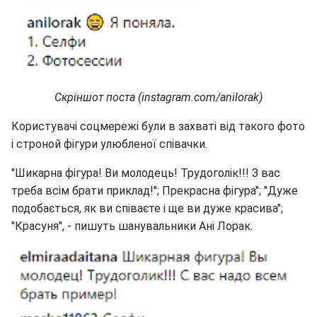
Скріншот поста (instagram.com/anilorak)
Користувачі соцмережі були в захваті від такого фото
і строной фігури улюбленої співачки.
"Шикарна фігура! Ви молодець! Трудоголік!!! З вас
треба всім брати приклад!"; Прекрасна фігура"; "Дуже
подобається, як ви співаєте і ще ви дуже красива";
"Красуня", - пишуть шанувальники Ані Лорак.