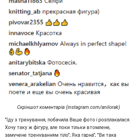
Скріншот коментарів (instagram.com/anilorak)
"Їду з тренування, побачила Ваше фото і розплакалася.
Хочу таку ж фігуру, але поки тільки втомлене,
замучене тренуванням тіло"; Яка гарна"; "Ви така