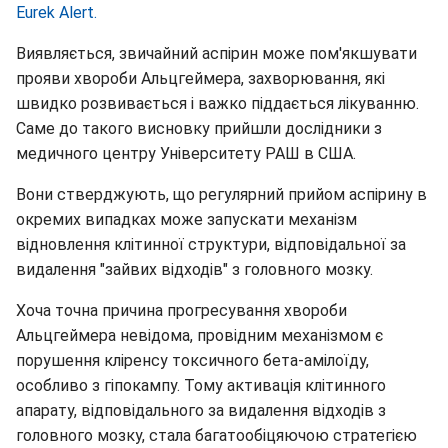
Eurek Alert.
Виявляється, звичайний аспірин може пом'якшувати
прояви хвороби Альцгеймера, захворювання, які
швидко розвивається і важко піддається лікуванню.
Саме до такого висновку прийшли дослідники з
медичного центру Університету РАШ в США.
Вони стверджують, що регулярний прийом аспірину в
окремих випадках може запускати механізм
відновлення клітинної структури, відповідальної за
видалення "зайвих відходів" з головного мозку.
Хоча точна причина прогресування хвороби
Альцгеймера невідома, провідним механізмом є
порушення кліренсу токсичного бета-амілоїду,
особливо з гіпокампу. Тому активація клітинного
апарату, відповідального за видалення відходів з
головного мозку, стала багатообіцяючою стратегією