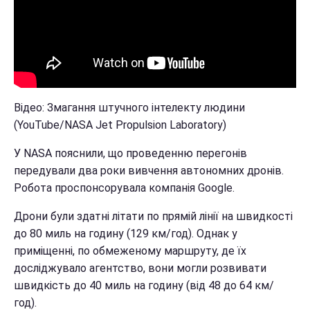
Відео: Змагання штучного інтелекту людини
(YouTube/NASA Jet Propulsion Laboratory)
У NASA пояснили, що проведенню перегонів
передували два роки вивчення автономних дронів.
Робота проспонсорувала компанія Google.
Дрони були здатні літати по прямій лінії на швидкості
до 80 миль на годину (129 км/год). Однак у
приміщенні, по обмеженому маршруту, де їх
досліджувало агентство, вони могли розвивати
швидкість до 40 миль на годину (від 48 до 64 км/
год).