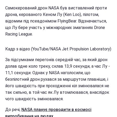
Самокерований дрон NASA був виставлений проти
дрона, керованого Кеном Лу (Ken Loo), пілотом,
відомим під псевдонімом FlyingBear. Відзначається,
що Лу бере участь у міжнародних змаганнях Drone
Racing League.
Кадр з відео (YouTube/NASA Jet Propulsion Laboratory)
За підсумками перегонів середній час, за який дрон
долав одне коло треку, склав 13,9 секунди, а час Лу -
11,1 секунди. Однак у NASA наголосили, що
безпілотний дрон рухався за маршрутом плавніше, і
його швидкість при проходженні кіл змінювалася не
так сильно, в той час як Лу втомлювався, внаслідок
чого швидкість змінювалася.
До речі,
NASA планує проводити в космосі
випробування на людях
.