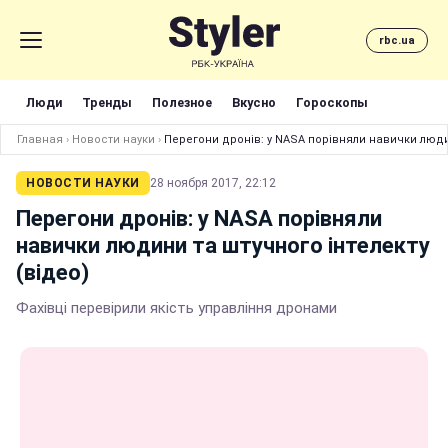
rbc.ua
Люди
Тренды
Полезное
Вкусно
Гороскопы
Главная
›
Новости науки
›
Перегони дронів: у NASA порівняли навички людин
НОВОСТИ НАУКИ
28 ноября 2017, 22:12
Перегони дронів: у NASA порівняли
навички людини та штучного інтелекту
(відео)
Фахівці перевірили якість управління дронами