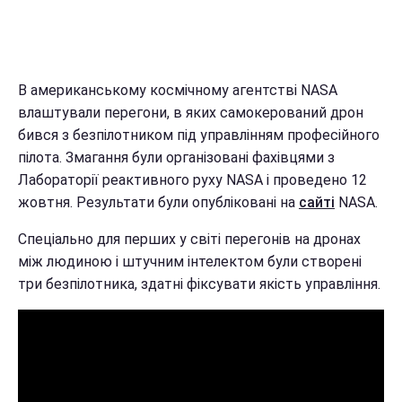
В американському космічному агентстві NASA
влаштували перегони, в яких самокерований дрон
бився з безпілотником під управлінням професійного
пілота. Змагання були організовані фахівцями з
Лабораторії реактивного руху NASA і проведено 12
жовтня. Результати були опубліковані на
сайті
NASA.
Спеціально для перших у світі перегонів на дронах
між людиною і штучним інтелектом були створені
три безпілотника, здатні фіксувати якість управління.