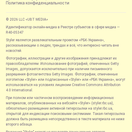
Политика конфиденциальности
© 2026 LLC «UBT MEDIA»
Идентификатор онлайн-медиа в Реестре субъектов в сфере медиа —
R40-05347
Styler является развлекательным проектом «РБК-Украина»,
рассказывающим о людях, трендах и всё, что интересно читать вне
новостей.
Фотографии, иллюстрации и другие изображения принадлежат их
правообладателям. Использование фотографий, отмеченных Getty
Images, допускается исключительно при наличии письменного
разрешения фотоагентства Getty Images. Фотографии, отмеченные
логотипом «Styler» или подписанные «Styler» или «РБК-Украина», могут
использоваться на условиях лицензии Creative Commons Attribution
4.0 International.
При полном или частичном воспроизведении информационных
материалов, опубликованных на вебсайте «Styler» (styler.rbc.ua),
обязательно размещение активной гиперссылки на styler.rbc.ua,
открытой для индексации поисковыми системами. Такая гиперссылка
должна быть размещена непосредственно в тексте материала не ниже
второго абзаца.
Редакция "Styler" может не разделять точку зрения авторов