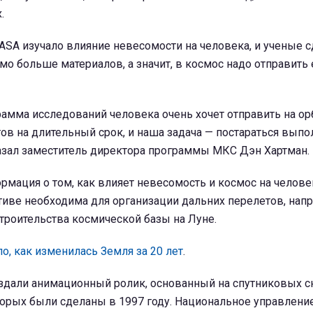
.
ASA изучало влияние невесомости на человека, и ученые 
мо больше материалов, а значит, в космос надо отправит
амма исследований человека очень хочет отправить на ор
ов на длительный срок, и наша задача — постараться выпо
казал заместитель директора программы МКС Дэн Хартман.
ормация о том, как влияет невесомость и космос на челове
иве необходима для организации дальних перелетов, напр
троительства космической базы на Луне.
о, как изменилась Земля за 20 лет
.
здали анимационный ролик, основанный на спутниковых с
орых были сделаны в 1997 году. Национальное управлени