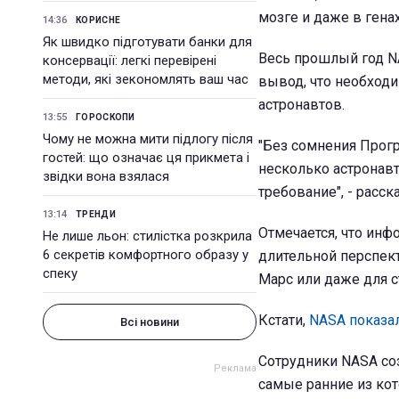
мозге и даже в генах
14:36
КОРИСНЕ
Як швидко підготувати банки для
Весь прошлый год N
консервації: легкі перевірені
методи, які зекономлять ваш час
вывод, что необходи
астронавтов.
13:55
ГОРОСКОПИ
Чому не можна мити підлогу після
"Без сомнения Прогр
гостей: що означає ця прикмета і
несколько астронавт
звідки вона взялася
требование", - расс
13:14
ТРЕНДИ
Отмечается, что инф
Не лише льон: стилістка розкрила
6 секретів комфортного образу у
длительной перспект
спеку
Марс или даже для с
Кстати,
NASA показал
Всі новини
Сотрудники NASA со
самые ранние из кот