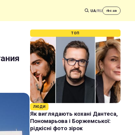
UA
/
RU
rbc.ua
ТОП
тания
ЛЮДИ
Як виглядають кохані Дантеса,
Пономарьова і Боржемської:
рідкісні фото зірок