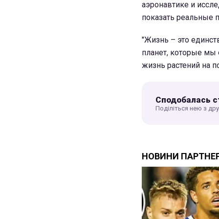
аэронавтике и иссл
показать реальные п
"Жизнь – это единст
планет, которые мы
жизнь растений на п
Сподобалась с
Поділіться нею з др