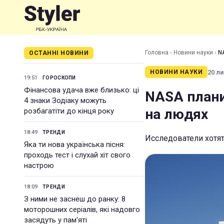
Головна
›
Новини науки
›
N
ОСТАННІ НОВИНИ
20 ли
НОВИНИ НАУКИ
19:51
ГОРОСКОПИ
Фінансова удача вже близько: ці
NASA плани
4 знаки Зодіаку можуть
на людях
розбагатіти до кінця року
18:49
ТРЕНДИ
Исследователи хотят
Яка ти нова українська пісня:
проходь тест і слухай хіт свого
настрою
18:09
ТРЕНДИ
З ними не заснеш до ранку: 8
моторошних серіалів, які надовго
засядуть у пам'яті