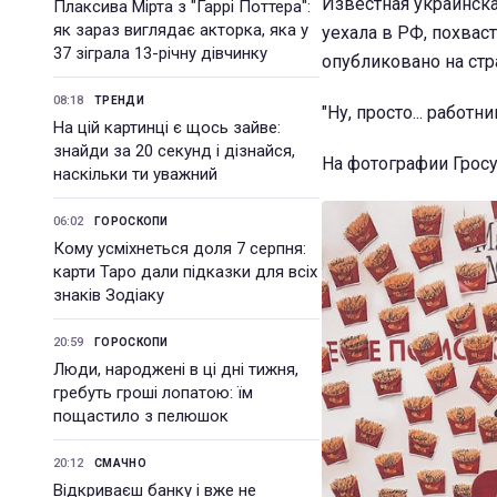
Известная украинска
Плаксива Мірта з "Гаррі Поттера":
як зараз виглядає акторка, яка у
уехала в РФ, похвас
37 зіграла 13-річну дівчинку
опубликовано на ст
08:18
ТРЕНДИ
"Ну, просто... работн
На цій картинці є щось зайве:
знайди за 20 секунд і дізнайся,
На фотографии Грос
наскільки ти уважний
06:02
ГОРОСКОПИ
Кому усміхнеться доля 7 серпня:
карти Таро дали підказки для всіх
знаків Зодіаку
20:59
ГОРОСКОПИ
Люди, народжені в ці дні тижня,
гребуть гроші лопатою: їм
пощастило з пелюшок
20:12
СМАЧНО
Відкриваєш банку і вже не