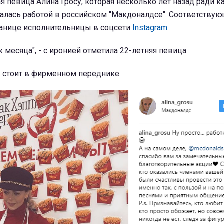
я певица Алина Гросу, которая несколько лет назад ради 
талась работой в российском "Макдоналдсе". Соответству
ранице исполнительницы в соцсети
Instagram
.
ик месяца", - с иронией отметила 22-летняя певица.
у стоит в фирменном переднике.