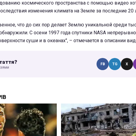
едованию космического пространства с помощью видео хо
оследствия изменения климата на Земле за последние 20 л
венное, что до сих пор делает Землю уникальной среди ты
 обнаружили. С осени 1997 года спутники NASA непрерывн
оверхности суши и в океанах", – отмечается в описании вид
таття?
FB
TG
X
узями