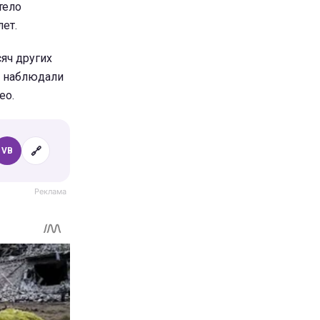
тело
ет.
сяч других
о наблюдали
ео.
🔗
VB