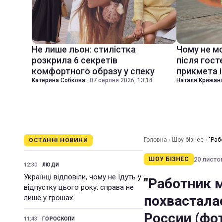
Не лише льон: стилістка
Чому не м
розкрила 6 секретів
після гост
комфортного образу у спеку
прикмета і
Катерина Собкова
·
07 серпня 2026, 13:14
Наталя Крижан
Головна
›
Шоу бізнес
›
"Раб
ОСТАННІ НОВИНИ
(фото)
20 листоп
ШОУ БІЗНЕС
12:30
ЛЮДИ
Українці відповіли, чому не їдуть у
"Работник 
відпустку цього року: справа не
похвастала
лише у грошах
России (фо
11:43
ГОРОСКОПИ