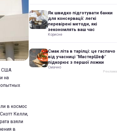
Як швидко підготувати банки
для консервації: легкі
перевірені методи, які
зекономлять ваш час
Корисне
Смак літа в тарілці: це гаспачо
від учасниці "МастерШеф"
підкорює з першої ложки
Смачно
а США
и на
одопытных
или в космос
Скотт Келли,
брата взяли
нения в