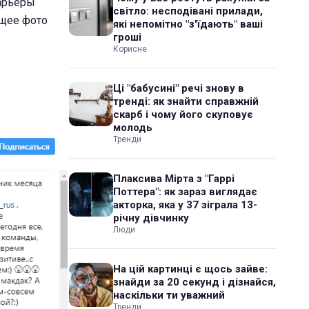
карьеры
світло: несподівані прилади,
ющее фото
які непомітно "з'їдають" ваші
гроші
Корисне
Ці "бабусині" речі знову в
тренді: як знайти справжній
скарб і чому його скуповує
молодь
Тренди
Плаксива Мірта з "Гаррі
Поттера": як зараз виглядає
акторка, яка у 37 зіграла 13-
річну дівчинку
Люди
На цій картинці є щось зайве:
знайди за 20 секунд і дізнайся,
наскільки ти уважний
Тренди