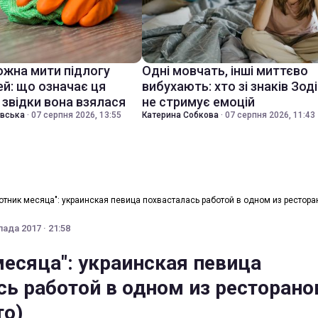
ожна мити підлогу
Одні мовчать, інші миттєво
ей: що означає ця
вибухають: хто зі знаків Зод
 звідки вона взялася
не стримує емоцій
івська
·
07 серпня 2026, 13:55
Катерина Собкова
·
07 серпня 2026, 11:43
отник месяца": украинская певица похвасталась работой в одном из рестор
ада 2017 · 21:58
месяца": украинская певица
сь работой в одном из ресторано
то)