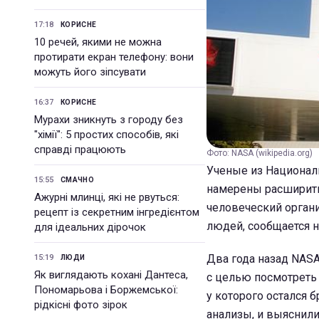
17:18
КОРИСНЕ
10 речей, якими не можна
протирати екран телефону: вони
можуть його зіпсувати
16:37
КОРИСНЕ
Мурахи зникнуть з городу без
"хімії": 5 простих способів, які
справді працюють
Фото: NASA (wikipedia.org)
Ученые из Национал
15:55
СМАЧНО
намерены расширить
Ажурні млинці, які не рвуться:
человеческий орган
рецепт із секретним інгредієнтом
людей, сообщается 
для ідеальних дірочок
Два года назад NASA
15:19
ЛЮДИ
Як виглядають кохані Дантеса,
с целью посмотреть 
Пономарьова і Боржемської:
у которого остался б
рідкісні фото зірок
анализы, и выяснили