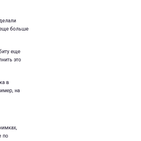
сделали
ь еще больше
биту еще
лнить это
ка в
имер, на
нимках,
е по