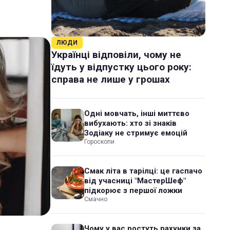
ЛЮДИ
Українці відповіли, чому не
їдуть у відпустку цього року:
справа не лише у грошах
Одні мовчать, інші миттєво
вибухають: хто зі знаків
Зодіаку не стримує емоцій
Гороскопи
Смак літа в тарілці: це гаспачо
від учасниці "МастерШеф"
підкорює з першої ложки
Смачно
Чому у вас ростуть рахунки за