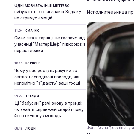
Одні мовчать, інші миттєво
вибухають: хто зі знаків Зодіаку
Исполнительница пр
не стримує емоцій
11:04
СМАЧНО
Смак літа в тарілці: це гаспачо від
учасниці "МастерШеф" підкорює з
першої ложки
10:15
КОРИСНЕ
Чому у вас ростуть рахунки за
світло: несподівані прилади, які
непомітно "з'їдають" ваші гроші
09:27
ТРЕНДИ
Ці "бабусині" речі знову в тренді:
як знайти справжній скарб і чому
його скуповує молодь
Фото: Алина Гросу (instagr
08:49
ЛЮДИ