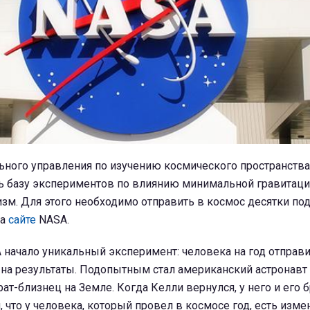
ьного управления по изучению космического пространств
 базу экспериментов по влиянию минимальной гравитаци
изм. Для этого необходимо отправить в космос десятки п
на
сайте
NASA.
 начало уникальный эксперимент: человека на год отправ
на результаты. Подопытным стал американский астронавт 
рат-близнец на Земле. Когда Келли вернулся, у него и его 
, что у человека, который провел в космосе год, есть изме