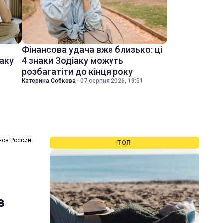
Фінансова удача вже близько: ці
іаку
4 знаки Зодіаку можуть
розбагатіти до кінця року
Катерина Собкова
·
07 серпня 2026, 19:51
анов России
ТОП
в