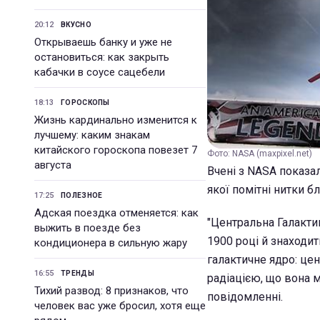
20:12
ВКУСНО
Открываешь банку и уже не
остановиться: как закрыть
кабачки в соусе сацебели
18:13
ГОРОСКОПЫ
Жизнь кардинально изменится к
лучшему: каким знакам
китайского гороскопа повезет 7
Фото: NASA (maxpixel.net)
августа
Вчені з NASA показал
якої помітні нитки 
17:25
ПОЛЕЗНОЕ
Адская поездка отменяется: как
"Центральна Галакти
выжить в поезде без
1900 році й знаходит
кондиционера в сильную жару
галактичне ядро: цен
16:55
ТРЕНДЫ
радіацією, що вона м
Тихий развод: 8 признаков, что
повідомленні.
человек вас уже бросил, хотя еще