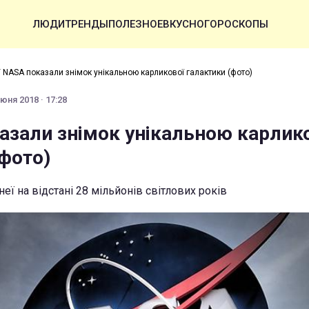
ЛЮДИ
ТРЕНДЫ
ПОЛЕЗНОЕ
ВКУСНО
ГОРОСКОПЫ
 NASA показали знімок унікальною карликової галактики (фото)
юня 2018 · 17:28
азали знімок унікальною карлик
(фото)
еї на відстані 28 мільйонів світлових років