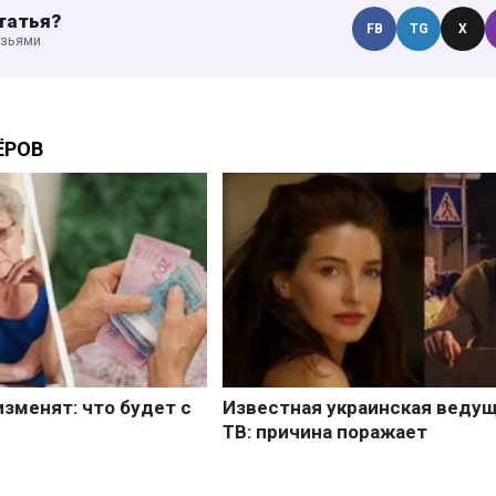
татья?
FB
TG
X
узьями