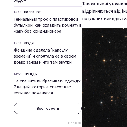
рядом
Також вчені уточнили
відрізняються від ін
16:19
ПОЛЕЗНОЕ
потужних викидів газ
Гениальный трюк с пластиковой
бутылкой: как охладить комнату в
жару без кондиционера
15:33
ЛЮДИ
Женщина сделала "капсулу
времени" и спрятала ее в своем
доме: зачем и что там внутри
14:58
ТРЕНДЫ
Не спешите выбрасывать одежду:
7 вещей, которые спасут вас,
если вес поменялся
Все новости