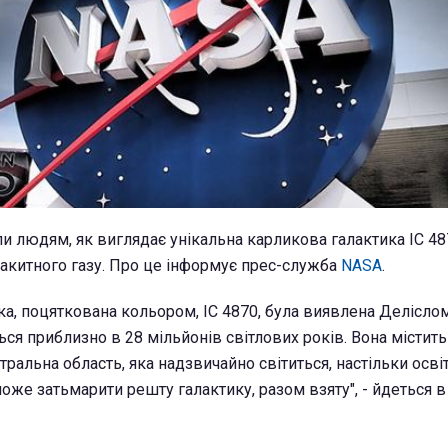
и людям, як виглядає унікальна карликова галактика IC 487
блакитного газу. Про це інформує прес-служба
NASA
.
ка, поцяткована кольором, IC 4870, була виявлена Делісл
ься приблизно в 28 мільйонів світлових років. Вона містит
тральна область, яка надзвичайно світиться, настільки осві
оже затьмарити решту галактику, разом взяту", - йдеться в