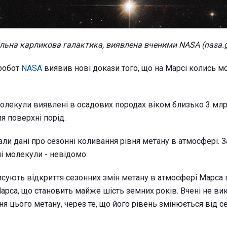
альна карликова галактика, виявлена вченими NASA (nasa.
 робот
NASA
виявив нові докази того, що на Марсі колись м
молекули виявлені в осадових породах віком близько 3 млрд
я поверхні порід.
ли дані про сезонні коливання рівня метану в атмосфері. 
і молекули - невідомо.
писують відкриття сезонних змін метану в атмосфері Марса
арса, що становить майже шість земних років. Вчені не в
я цього метану, через те, що його рівень змінюється від с