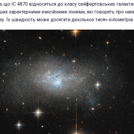
, що IC 4870 відноситься до класу сейфертовських галактик
ших характерними емісійними лініями, які говорять про ная
у. Їх швидкість може досягати декількох тисяч кілометрів 