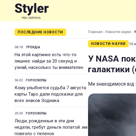
Главная
›
Новости науки
›
У
ПОСЛЕДНИЕ НОВОСТИ
10 и
НОВОСТИ НАУКИ
08:18
ТРЕНДЫ
На этой картинке есть что-то
У NASA пок
лишнее: найди за 20 секунд и
галактики 
узнай, насколько ты внимателен
06:02
ГОРОСКОПЫ
Ми знаходимося від н
Кому улыбнется судьба 7 августа:
карты Таро дали подсказки для
всех знаков Зодиака
20:59
ГОРОСКОПЫ
Люди, рожденные в эти дни
недели, гребут деньги лопатой: им
повезло с пеленок