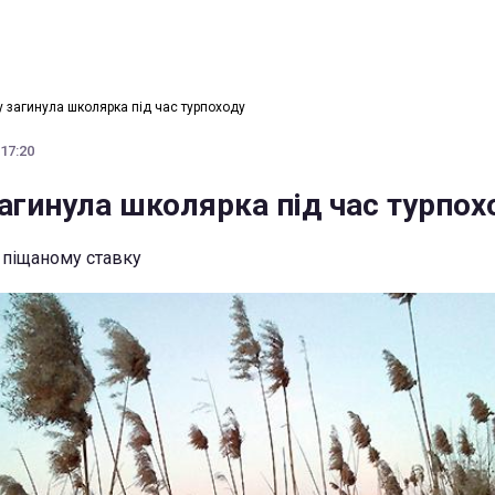
у загинула школярка під час турпоходу
 17:20
агинула школярка під час турпох
 піщаному ставку