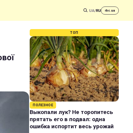
UA
/
RU
rbc.ua
ТОП
ової
ПОЛЕЗНОЕ
Выкопали лук? Не торопитесь
прятать его в подвал: одна
ошибка испортит весь урожай