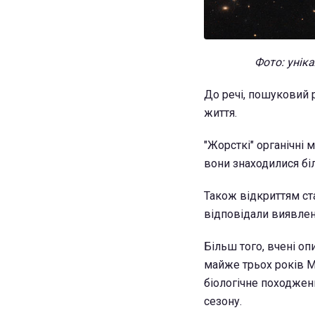
Фото: унік
До речі, пошуковий
життя.
"Жорсткі" органічні 
вони знаходилися біл
Також відкриттям ста
відповідали виявлен
Більш того, вчені о
майже трьох років М
біологічне походженн
сезону.