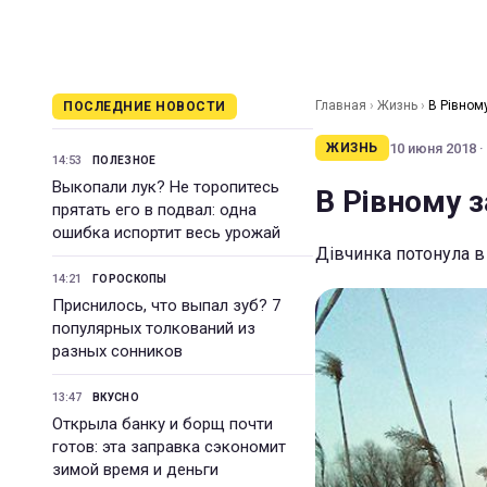
Главная
›
Жизнь
›
В Рівном
ПОСЛЕДНИЕ НОВОСТИ
10 июня 2018 ·
ЖИЗНЬ
14:53
ПОЛЕЗНОЕ
Выкопали лук? Не торопитесь
В Рівному з
прятать его в подвал: одна
ошибка испортит весь урожай
Дівчинка потонула в
14:21
ГОРОСКОПЫ
Приснилось, что выпал зуб? 7
популярных толкований из
разных сонников
13:47
ВКУСНО
Открыла банку и борщ почти
готов: эта заправка сэкономит
зимой время и деньги