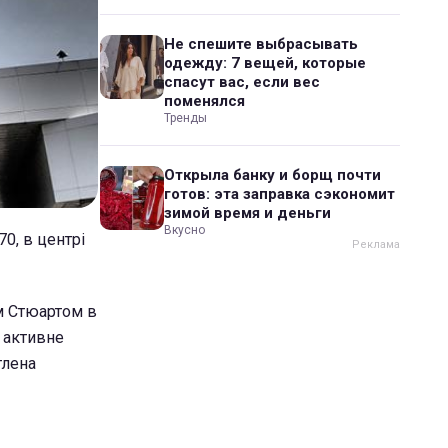
Не спешите выбрасывать
одежду: 7 вещей, которые
спасут вас, если вес
поменялся
Тренды
Открыла банку и борщ почти
готов: эта заправка сэкономит
зимой время и деньги
Вкусно
0, в центрі
ом Стюартом в
ь активне
тлена