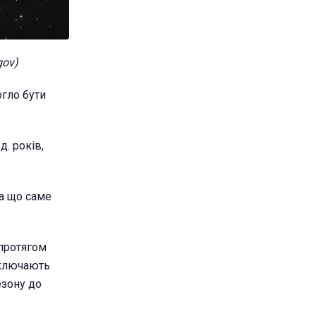
gov)
огло бути
. років,
За що саме
 протягом
иключають
езону до