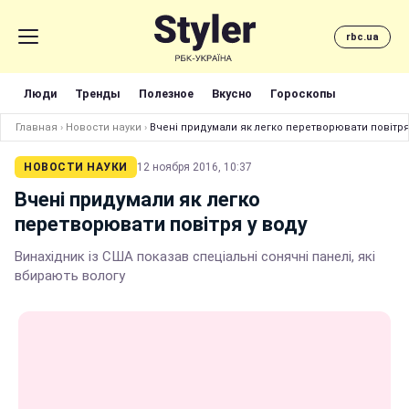
rbc.ua
Люди
Тренды
Полезное
Вкусно
Гороскопы
Главная
›
Новости науки
›
Вчені придумали як легко перетворювати повітря
НОВОСТИ НАУКИ
12 ноября 2016, 10:37
Вчені придумали як легко
перетворювати повітря у воду
Винахідник із США показав спеціальні сонячні панелі, які
вбирають вологу