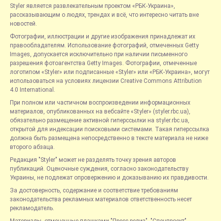
Styler является развлекательным проектом «РБК-Украина»,
рассказывающим о людях, трендах и всё, что интересно читать вне
новостей.
Фотографии, иллюстрации и другие изображения принадлежат их
правообладателям. Использование фотографий, отмеченных Getty
Images, допускается исключительно при наличии письменного
разрешения фотоагентства Getty Images. Фотографии, отмеченные
логотипом «Styler» или подписанные «Styler» или «РБК-Украина», могут
использоваться на условиях лицензии Creative Commons Attribution
4.0 International.
При полном или частичном воспроизведении информационных
материалов, опубликованных на вебсайте «Styler» (styler.rbc.ua),
обязательно размещение активной гиперссылки на styler.rbc.ua,
открытой для индексации поисковыми системами. Такая гиперссылка
должна быть размещена непосредственно в тексте материала не ниже
второго абзаца.
Редакция "Styler" может не разделять точку зрения авторов
публикаций. Оценочные суждения, согласно законодательству
Украины, не подлежат опровержению и доказыванию их правдивости.
За достоверность, содержание и соответствие требованиям
законодательства рекламных материалов ответственность несет
рекламодатель.