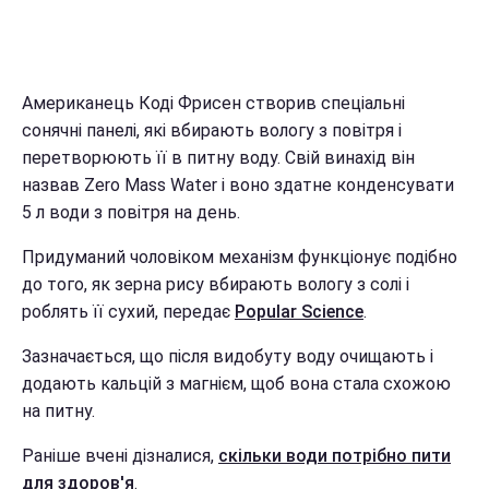
Американець Коді Фрисен створив спеціальні
сонячні панелі, які вбирають вологу з повітря і
перетворюють її в питну воду. Свій винахід він
назвав Zero Mass Water і воно здатне конденсувати
5 л води з повітря на день.
Придуманий чоловіком механізм функціонує подібно
до того, як зерна рису вбирають вологу з солі і
роблять її сухий, передає
Popular Science
.
Зазначається, що після видобуту воду очищають і
додають кальцій з магнієм, щоб вона стала схожою
на питну.
Раніше вчені дізналися,
скільки води потрібно пити
для здоров'я
.