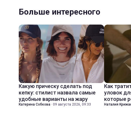
Больше интересного
Какую прическу сделать под
Как трати
кепку: стилист назвала самые
уловок дл
удобные варианты на жару
которые р
Катерина Собкова
·
09 августа 2026, 09:33
Наталия Крижа