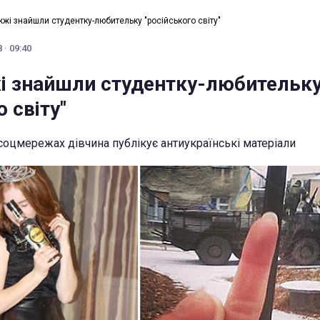
жжі знайшли студентку-любительку "російського світу"
 · 09:40
і знайшли студентку-любительк
о світу"
 соцмережах дівчина публікує антиукраїнські матеріали