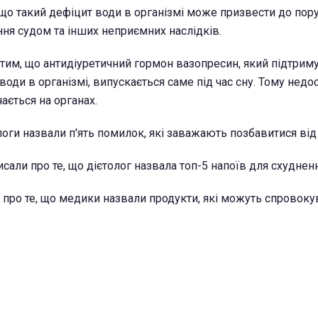
що такий дефіцит води в організмі може призвести до по
ння судом та інших неприємних наслідків.
тим, що антидіуретичний гормон вазопресин, який підтрим
оди в організмі, випускається саме під час сну. Тому недо
ається на органах.
оги назвали п'ять помилок, які заважають позбавитися від 
исали про те, що дієтолог назвала топ-5 напоїв для схудненн
 про те, що медики назвали продукти, які можуть спровоку