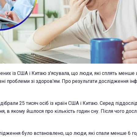
ених із США і Китаю з'ясувала, що люди, які сплять менше 
зні проблеми зі здоров'ям. Про результати дослідження ін
ібрали 25 тисяч осіб із країн США і Китаю. Серед піддослі
, в якому йшлося про кількість годин сну. Після чого дос
лідження було встановлено, що люди, які спали менше 6 го