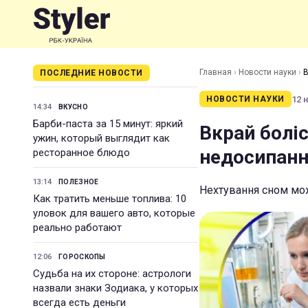
Главная
›
Новости науки
›
В
ПОСЛЕДНИЕ НОВОСТИ
12 н
НОВОСТИ НАУКИ
14:34
ВКУСНО
Барби-паста за 15 минут: яркий
Вкрай боліс
ужин, который выглядит как
недосипан
ресторанное блюдо
13:14
ПОЛЕЗНОЕ
Нехтування сном мож
Как тратить меньше топлива: 10
уловок для вашего авто, которые
реально работают
12:06
ГОРОСКОПЫ
Судьба на их стороне: астрологи
назвали знаки Зодиака, у которых
всегда есть деньги