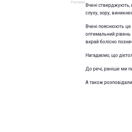
Вчені стверджують, 
слуху, зору, виникне
Вчені пояснюють це 
оптимальний рівень в
вкрай болісно познач
Нагадаємо, що дієтол
До речі, раніше ми п
А також розповідали