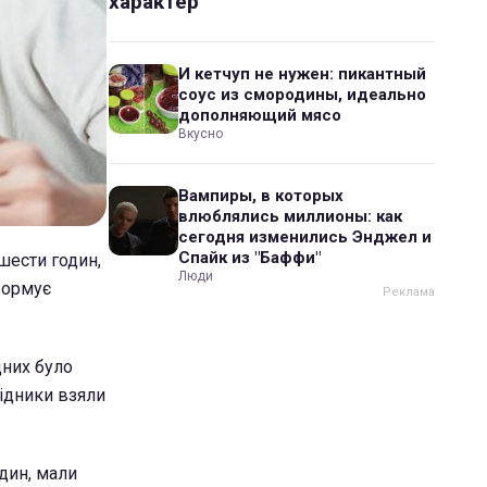
характер
И кетчуп не нужен: пикантный
соус из смородины, идеально
дополняющий мясо
Вкусно
Вампиры, в которых
влюблялись миллионы: как
сегодня изменились Энджел и
Спайк из "Баффи"
шести годин,
Люди
формує
дних було
лідники взяли
дин, мали