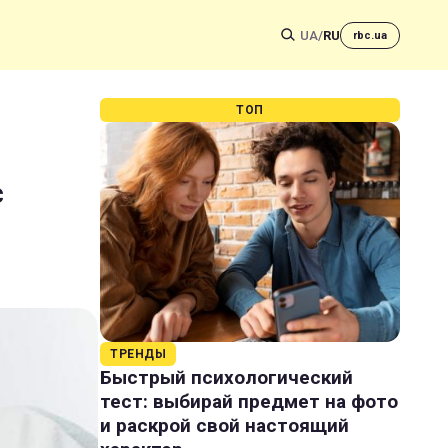
UA
/
RU
rbc.ua
ТОП
є
ТРЕНДЫ
Быстрый психологический
тест: выбирай предмет на фото
и раскрой свой настоящий