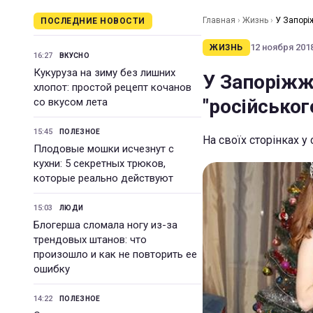
Главная
›
Жизнь
›
У Запорі
ПОСЛЕДНИЕ НОВОСТИ
12 ноября 2018
ЖИЗНЬ
16:27
ВКУСНО
Кукуруза на зиму без лишних
У Запоріжж
хлопот: простой рецепт кочанов
"російськог
со вкусом лета
15:45
ПОЛЕЗНОЕ
На своїх сторінках у
Плодовые мошки исчезнут с
кухни: 5 секретных трюков,
которые реально действуют
15:03
ЛЮДИ
Блогерша сломала ногу из-за
трендовых штанов: что
произошло и как не повторить ее
ошибку
14:22
ПОЛЕЗНОЕ