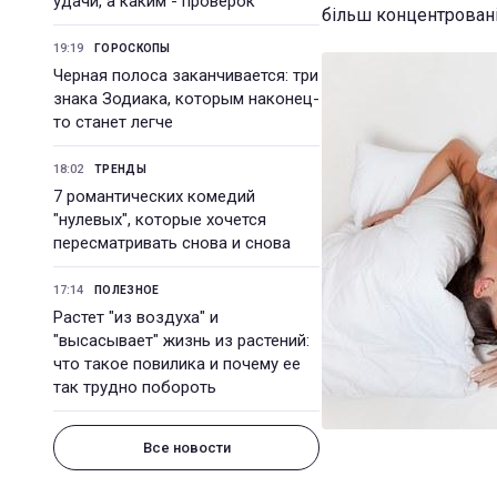
удачи, а каким - проверок
більш концентровані
19:19
ГОРОСКОПЫ
Черная полоса заканчивается: три
знака Зодиака, которым наконец-
то станет легче
18:02
ТРЕНДЫ
7 романтических комедий
"нулевых", которые хочется
пересматривать снова и снова
17:14
ПОЛЕЗНОЕ
Растет "из воздуха" и
"высасывает" жизнь из растений:
что такое повилика и почему ее
так трудно побороть
Все новости