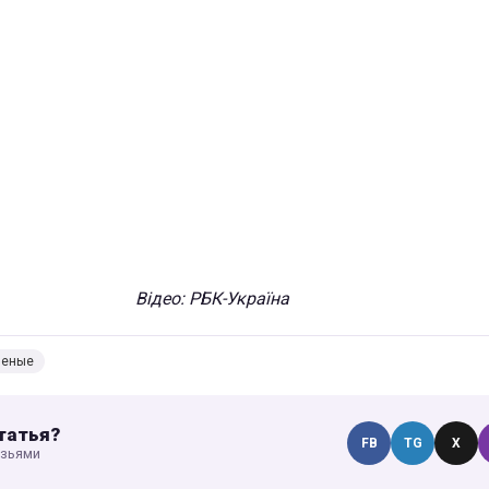
Відео: РБК-Україна
ченые
татья?
FB
TG
X
узьями