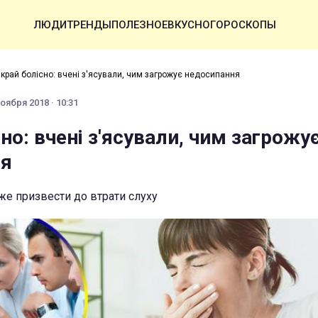
ЛЮДИ
ТРЕНДЫ
ПОЛЕЗНОЕ
ВКУСНО
ГОРОСКОПЫ
край болісно: вчені з'ясували, чим загрожує недосипання
оября 2018 · 10:31
но: вчені з'ясували, чим загрожу
ня
е призвести до втрати слуху