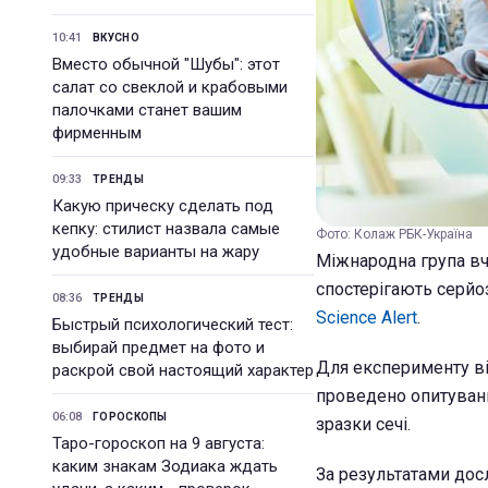
10:41
ВКУСНО
Вместо обычной "Шубы": этот
салат со свеклой и крабовыми
палочками станет вашим
фирменным
09:33
ТРЕНДЫ
Какую прическу сделать под
кепку: стилист назвала самые
Фото: Колаж РБК-Україна
удобные варианты на жару
Міжнародна група вч
спостерігають серйо
08:36
ТРЕНДЫ
Science Alert
.
Быстрый психологический тест:
выбирай предмет на фото и
Для експерименту від
раскрой свой настоящий характер
проведено опитування
06:08
ГОРОСКОПЫ
зразки сечі.
Таро-гороскоп на 9 августа:
каким знакам Зодиака ждать
За результатами дос