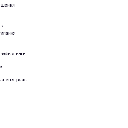
рушення
ує
сипання
зайвої ваги.
я.
вати мігрень.