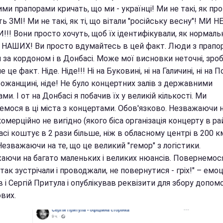
ми прапорами кричать, що ми - українці! Ми не такі, як про
ь ЗМІ! Ми не такі, як ті, що вітали "російську весну"! МИ Н
!! Вони просто хочуть, щоб їх ідентифікували, як нормаль
 НАШИХ! Ви просто вдумайтесь в цей факт. Люди з прапо
 за кордоном і в Донбасі. Може мої висновки неточні, зроб
е це факт. Ніде. Ніде!!! Ні на Буковині, ні на Галичині, ні на Под
божанщині, ніде! Не було концертних залів з державними
ми. І от на Донбасі я побачив їх у великій кількості. Ми
емося в ці міста з концертами. Обов'язково. Незважаючи н
омерційно не вигідно (якого біса організація концерту в ра
сі коштує в 2 рази більше, ніж в обласному центрі в 200 к
 Незважаючи на те, що це великий "гемор" з логістики.
аючи на багато маленьких і великих нюансів. Повернемос
так зустрічали і проводжали, не повернутися - гріх!" – емо
 і Сергій Притула і опублікував реквізити для збору допом
вих.