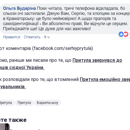
т коментарів (facebook.com/serhiyprytula)
ємо, раніше ми писали про те, що
Притула звернувся до
ців східної України.
ж розповідали про те, що втомлений
Притула емоційно зве
увальників.
Притула
Притула
Варьяты-шоу
йте также