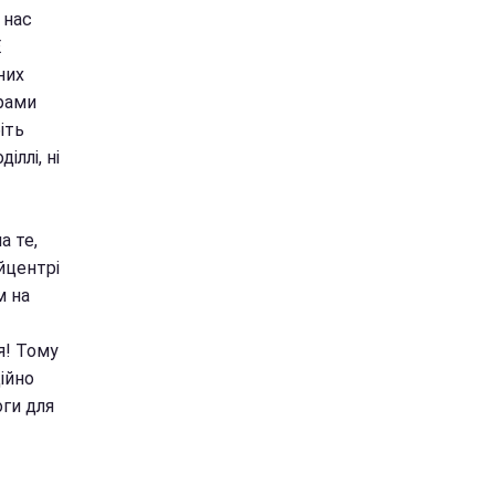
 нас
Е
них
рами
іть
іллі, ні
а те,
йцентрі
м на
я! Тому
ційно
оги для