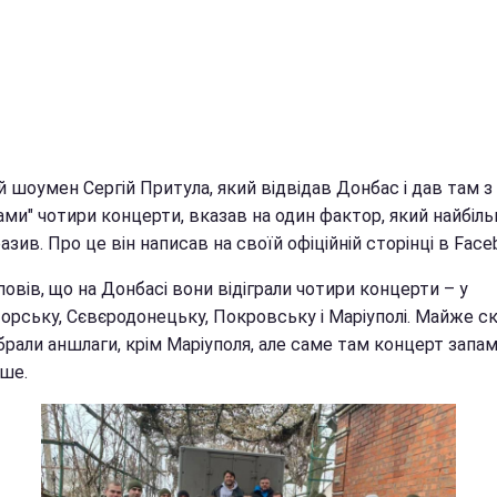
 шоумен Сергій Притула, який відвідав Донбас і дав там з
ами" чотири концерти, вказав на один фактор, який найбіл
азив. Про це він написав на своїй офіційній сторінці в Face
повів, що на Донбасі вони відіграли чотири концерти – у
орську, Сєвєродонецьку, Покровську і Маріуполі. Майже ск
брали аншлаги, крім Маріуполя, але саме там концерт запа
ьше.