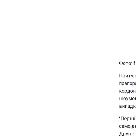
Фото: f
Притула
прапор
кордоно
шоумен,
випадк
"Перші 
самоіде
Другі -