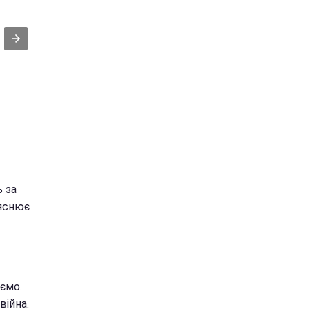
 за
ояснює
аємо.
війна.