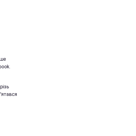
ьше
book.
різь
м'ятався