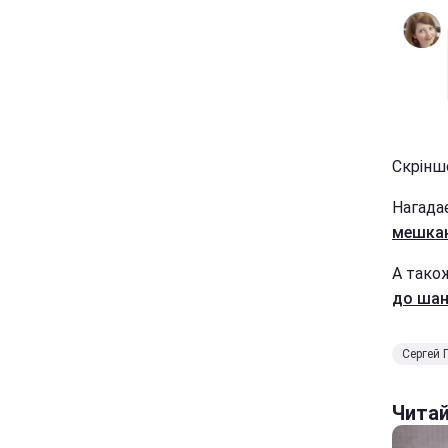
Скріншо
Нагада
мешкан
А тако
до шан
Сергей 
Чита