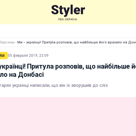
Персоны
›
Ми – українці! Притула розповів, що найбільше його вразило на Дон
НЫ
05 февраля 2019, 23:09
українці! Притула розповів, що найбільше 
ло на Донбасі
арях українці написали, що він їх зворушив до сліз