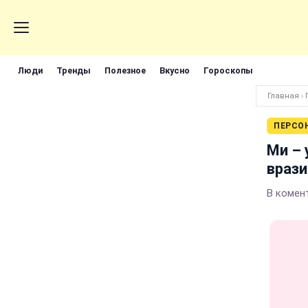
Люди
Тренды
Полезное
Вкусно
Гороскопы
Главная
›
ПЕРСО
Ми – 
врази
В комент