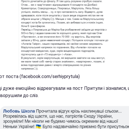
т поста (facebook.com/serhiyprytula)
і дуже емоційно відреагували на пост Притули і зізналися,
ворушили до сліз.