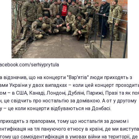
acebook.com/serhiyprytula
 відзначив, що на концерти "Вар'ятів" люди приходять з
ами України у двох випадках – коли цей концерт проходить
м – в США, Канаді, Лондоні, Дубліні, Парижі, Празі та як п
 це свідчить про ностальгію за домівкою. А от у другому
у – це коли концерти відбуваються на Донбасі.
приходять з прапорами, тому що ностальгія за домом і
нтифікація на тлі пануючого етносу в країні, де ми виступ
 тому що самоідентифікація в умовах війни на території, де 