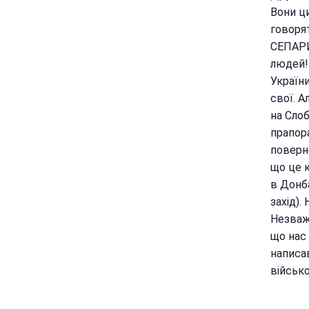
Вони ци
говорят
СЕПАРИ!
людей!
України
свої. Ал
на Сло
прапора
поверн
що це к
в Донба
захід).
Незваж
що нас 
написав
військо