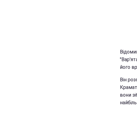
Відомий
"Вар'ят
його вр
Він роз
Крамат
вони зі
найбіл