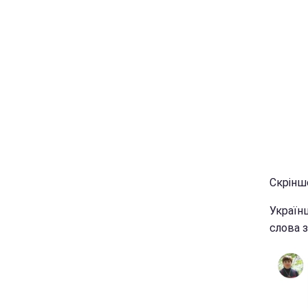
Скріншо
Українц
слова з