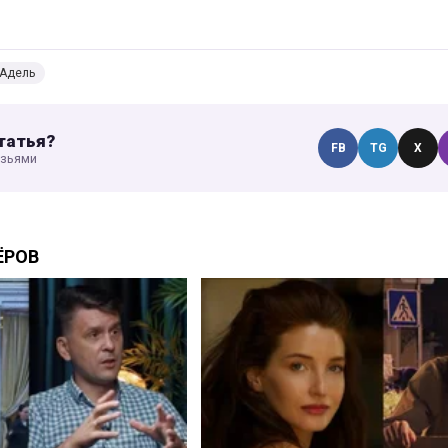
Адель
татья?
FB
TG
X
узьями