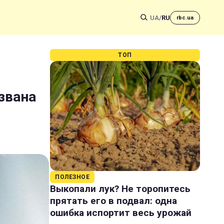
UA
/
RU
rbc.ua
ТОП
звана
ПОЛЕЗНОЕ
Выкопали лук? Не торопитесь
прятать его в подвал: одна
ошибка испортит весь урожай