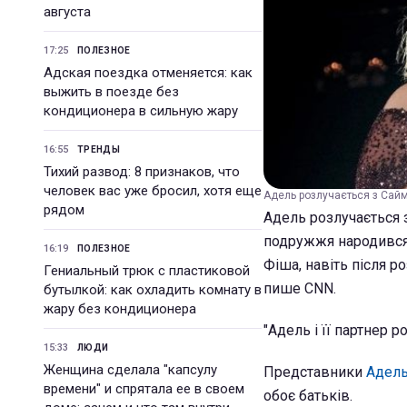
августа
17:25
ПОЛЕЗНОЕ
Адская поездка отменяется: как
выжить в поезде без
кондиционера в сильную жару
16:55
ТРЕНДЫ
Тихий развод: 8 признаков, что
человек вас уже бросил, хотя еще
Адель розлучається з Сайм
рядом
Адель розлучається 
подружжя народився с
16:19
ПОЛЕЗНОЕ
Фіша, навіть після 
Гениальный трюк с пластиковой
пише CNN.
бутылкой: как охладить комнату в
жару без кондиционера
"Адель і її партнер р
15:33
ЛЮДИ
Женщина сделала "капсулу
Представники
Адел
времени" и спрятала ее в своем
обоє батьків.