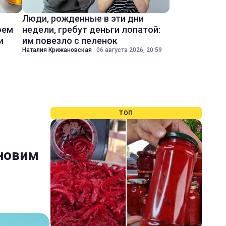
Люди, рожденные в эти дни
оем
недели, гребут деньги лопатой:
и
им повезло с пеленок
Наталия Крижановская
·
06 августа 2026, 20:59
ТОП
 новим