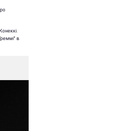
про
Конеккі.
Греммі" в