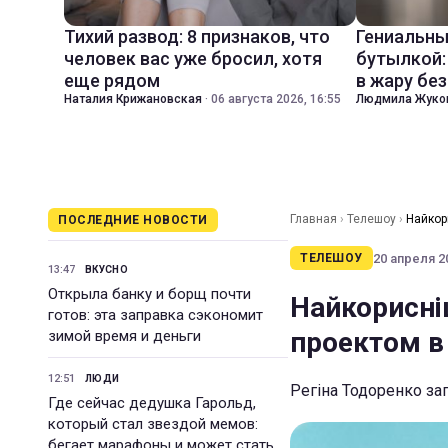
Тихий развод: 8 признаков, что
Гениальны
человек вас уже бросил, хотя
бутылкой:
еще рядом
в жару бе
Наталия Крижановская
·
06 августа 2026, 16:55
Людмила Жуко
Главная
›
Телешоу
›
Найкор
ПОСЛЕДНИЕ НОВОСТИ
20 апреля 20
ТЕЛЕШОУ
13:47
ВКУСНО
Открыла банку и борщ почти
Найкорисні
готов: эта заправка сэкономит
проектом в 
зимой время и деньги
12:51
ЛЮДИ
Регіна Тодоренко за
Где сейчас дедушка Гарольд,
который стал звездой мемов:
бегает марафоны и может стать