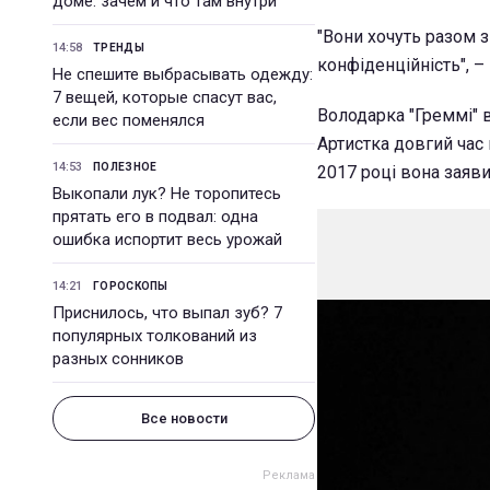
доме: зачем и что там внутри
"Вони хочуть разом 
14:58
ТРЕНДЫ
конфіденційність", – 
Не спешите выбрасывать одежду:
7 вещей, которые спасут вас,
Володарка "Греммі" в
если вес поменялся
Артистка довгий час 
14:53
ПОЛЕЗНОЕ
2017 році вона заяви
Выкопали лук? Не торопитесь
прятать его в подвал: одна
ошибка испортит весь урожай
14:21
ГОРОСКОПЫ
Приснилось, что выпал зуб? 7
популярных толкований из
разных сонников
Все новости