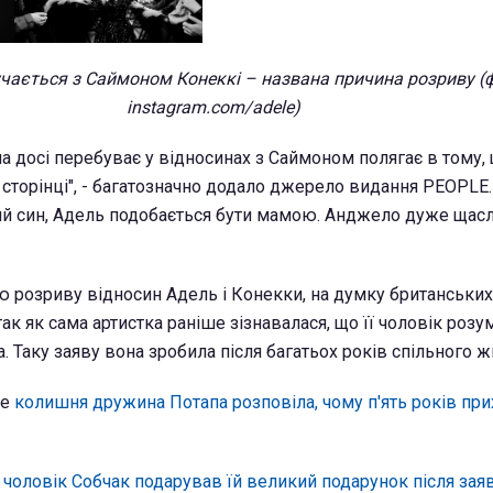
чається з Саймоном Конеккі – названа причина розриву (
instagram.com/adele)
на досі перебуває у відносинах з Саймоном полягає в тому,
 сторінці", - багатозначно додало джерело видання PEOPLE.
ний син, Адель подобається бути мамою. Анджело дуже щас
озриву відносин Адель і Конекки, на думку британських 
ак як сама артистка раніше зізнавалася, що її чоловік розумі
. Таку заяву вона зробила після багатьох років спільного ж
ше
колишня дружина Потапа розповіла, чому п'ять років пр
о
чоловік Собчак подарував їй великий подарунок після зая