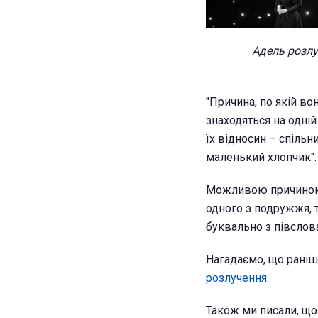
Адель розлу
"Причина, по якій во
знаходяться на одній
їх відносин – спіль
маленький хлопчик".
Можливою причиною р
одного з подружжя, т
буквально з півслова
Нагадаємо, що рані
розлучення
.
Також ми писали, щ