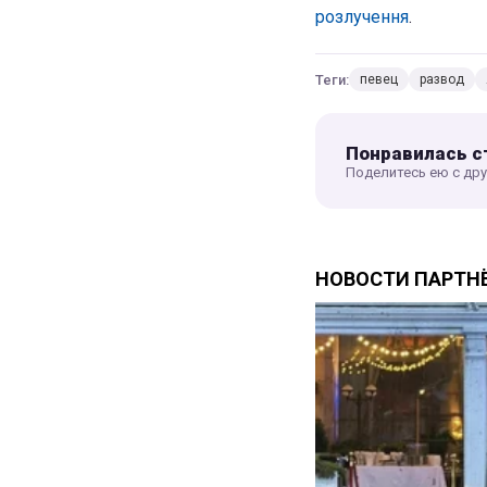
розлучення
.
Теги:
певец
развод
Понравилась с
Поделитесь ею с др