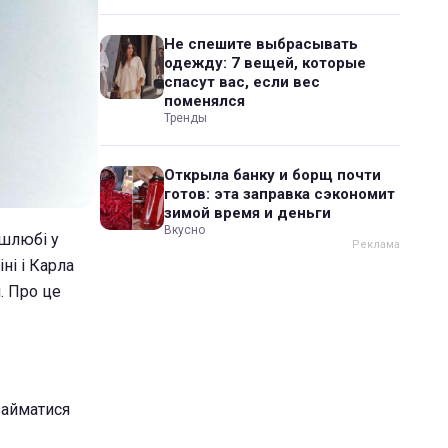
Не спешите выбрасывать
одежду: 7 вещей, которые
спасут вас, если вес
поменялся
Тренды
Открыла банку и борщ почти
готов: эта заправка сэкономит
зимой время и деньги
Вкусно
 шлюбі у
ні і Карла
. Про це
займатися