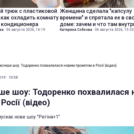
й трюк с пластиковой
Женщина сделала "капсулу
 как охладить комнату
времени" и спрятала ее в св
з кондиционера
доме: зачем и что там внутр
ва
·
06 августа 2026, 16:19
Катерина Собкова
·
06 августа 2026, 15:33
исніше шоу: Тодоренко похвалилася новим проектом в Росії (відео)
19 · 10:58
ше шоу: Тодоренко похвалилася
Росії (відео)
пускає нове шоу "Регіна+1"