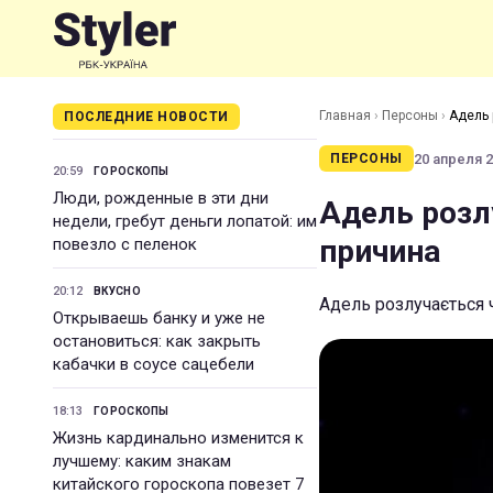
Главная
›
Персоны
›
Адель 
ПОСЛЕДНИЕ НОВОСТИ
20 апреля 2
ПЕРСОНЫ
20:59
ГОРОСКОПЫ
Люди, рожденные в эти дни
Адель розл
недели, гребут деньги лопатой: им
причина
повезло с пеленок
20:12
ВКУСНО
Адель розлучається 
Открываешь банку и уже не
остановиться: как закрыть
кабачки в соусе сацебели
18:13
ГОРОСКОПЫ
Жизнь кардинально изменится к
лучшему: каким знакам
китайского гороскопа повезет 7