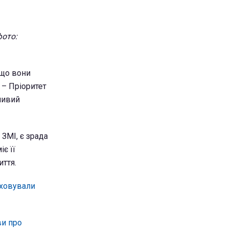
фото:
 що вони
 – Пріоритет
ливий
ЗМІ, є зрада
є її
иття.
иховували
ви про