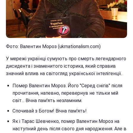
Фото: Валентин Мороз (ukrnationalism.com)
У мережі українці сумують про смерть легендарного
дисидента і знаменитого історика, який справив
значний вплив на світогляд української інтелігенції.
Помер Валентин Мороз. Його "Серед снігів" після
прочитання, напевно, перевернув не тільки мій
світ... Вічна пам'ять незламним.
Спочивай з Богом! Вічна пам'ять!
Як і Тарас Шевченко, помер Валентин Мороз на
наступний день після свого дня народження. Але в