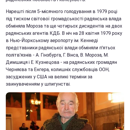
Нарешті після 5-місячного голодування в 1979 році
під тиском світової громадськості радянська влада
обміняла Мороза та ще чотирьох дисидентів на двох
радянських агентів КДБ. В ніч на 28 квітня 1979 року
в Нью-Йоркському аеропорту ім. Кеннеді
представники радянської влади обміняли п'ятьох
політв'язнів - А. Гінзбурга, Г. Вінса, В. Мороза, М.
Димшиця і Е. Кузнецова - на радянських громадян
Черняєва та Енгера, колишніх службовців ООН,
засуджених у США на великі терміни за
звинуваченням у шпигунстві.