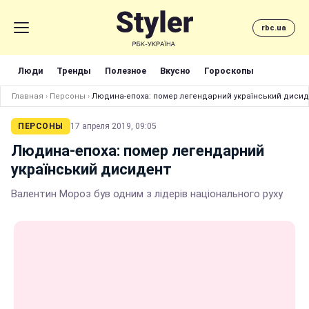
rbc.ua
Люди
Тренды
Полезное
Вкусно
Гороскопы
Главная
›
Персоны
›
Людина-епоха: помер легендарний український дисид
ПЕРСОНЫ
17 апреля 2019, 09:05
Людина-епоха: помер легендарний
український дисидент
Валентин Мороз був одним з лідерів національного руху