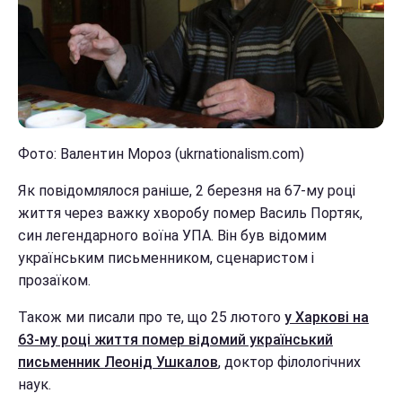
Фото: Валентин Мороз (ukrnationalism.com)
Як повідомлялося раніше, 2 березня на 67-му році
життя через важку хворобу помер Василь Портяк,
син легендарного воїна УПА. Він був відомим
українським письменником, сценаристом і
прозаїком.
Також ми писали про те, що 25 лютого
у Харкові на
63-му році життя помер відомий український
письменник Леонід Ушкалов
, доктор філологічних
наук.