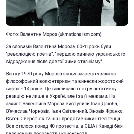
Фото: Валентин Мороз (ukrnationalism.com)
За словами Валентина Мороза, 60-ті роки були
"революцією поетів", "першою хвилею українського
відродження після довгої зими сталінізму".
Влітку 1970 року Мороза знову заарештували за
філософський волюнтаризм та винесли жорстокий
вирок - 14 років. Це викликало гостру негативну
реакцію не лише в Україні, але і за її межами. На
захист Валентина Мороза виступили Іван Дзюба,
В'ячеслав Чорновіл, Іван Світличний, Зіновія Франко,
Євген Сверстюк та інші представники інтелігенції.
Все сталося понад 40 протестів, в США і Канаді біля
радянських посольств і консульств.