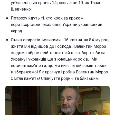
ув'язненні він провів 14 років, а не 10, як Тарас
Шевченко.
Потроху йдуть ті, хто крок за кроком
перетворював населення України український
народ.
Львів осиротів великими... 16 квітня, на 84-му році
життя Він відійшов до Господа... Валентин Мороз
свідомо обрав свій тернистий шлях боротьби за
Україну і українців ще з юнацьких років... Ми
повинні пам'ятати, що ми вічні на цій землі, тільки
її збережемо! Як прагнув і робив Валентин Мороз.
Світла пам'ять! Співчуття родині та близьким.