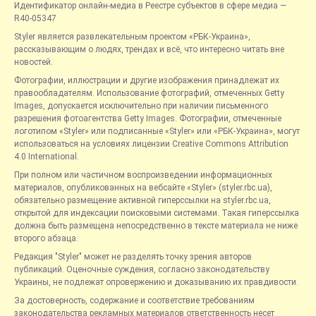
Идентификатор онлайн-медиа в Реестре субъектов в сфере медиа —
R40-05347
Styler является развлекательным проектом «РБК-Украина»,
рассказывающим о людях, трендах и всё, что интересно читать вне
новостей.
Фотографии, иллюстрации и другие изображения принадлежат их
правообладателям. Использование фотографий, отмеченных Getty
Images, допускается исключительно при наличии письменного
разрешения фотоагентства Getty Images. Фотографии, отмеченные
логотипом «Styler» или подписанные «Styler» или «РБК-Украина», могут
использоваться на условиях лицензии Creative Commons Attribution
4.0 International.
При полном или частичном воспроизведении информационных
материалов, опубликованных на вебсайте «Styler» (styler.rbc.ua),
обязательно размещение активной гиперссылки на styler.rbc.ua,
открытой для индексации поисковыми системами. Такая гиперссылка
должна быть размещена непосредственно в тексте материала не ниже
второго абзаца.
Редакция "Styler" может не разделять точку зрения авторов
публикаций. Оценочные суждения, согласно законодательству
Украины, не подлежат опровержению и доказыванию их правдивости.
За достоверность, содержание и соответствие требованиям
законодательства рекламных материалов ответственность несет