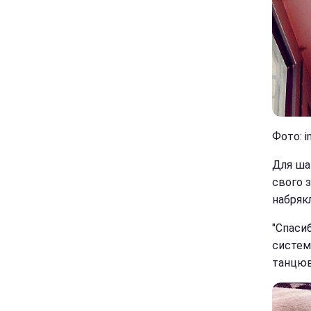
Фото: i
Для шан
свого з
набрякл
"Спасиб
система
танцюва