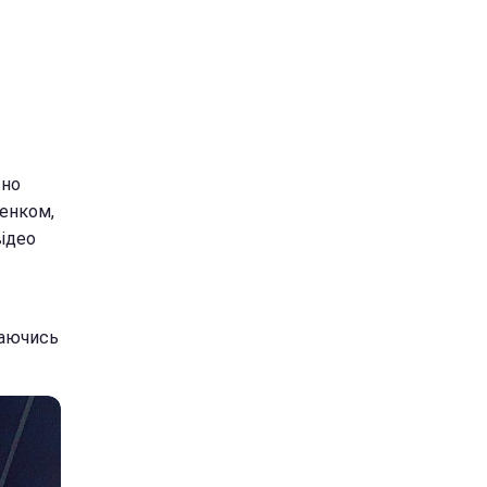
вно
зенком,
відео
таючись