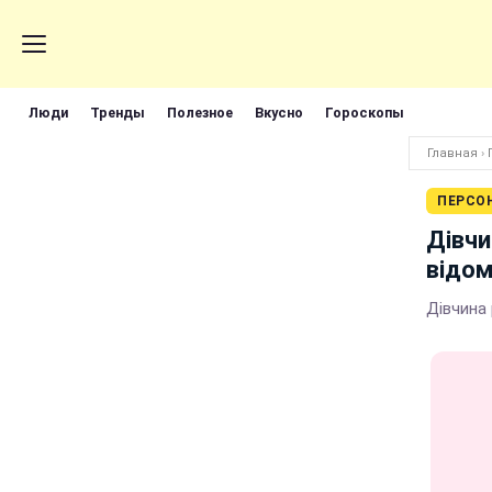
Люди
Тренды
Полезное
Вкусно
Гороскопы
Главная
›
ПЕРСО
Дівчи
відо
Дівчина 