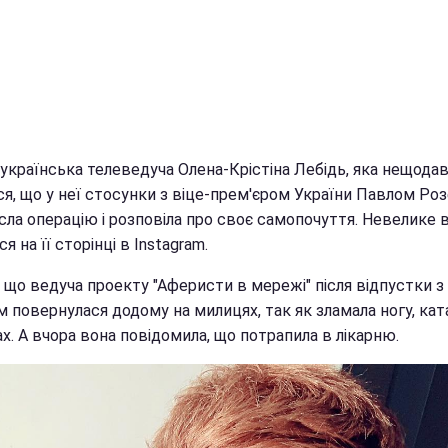
 українська телеведуча Олена-Крістіна Лебідь, яка нещода
ся, що у неї стосунки з віце-прем'єром України Павлом Ро
сла операцію і розповіла про своє самопочуття. Невелике 
ся на її сторінці в Instagram.
 що ведуча проекту "Аферисти в мережі" після відпустки з
м повернулася додому на милицях, так як зламала ногу, ка
х. А вчора вона повідомила, що потрапила в лікарню.