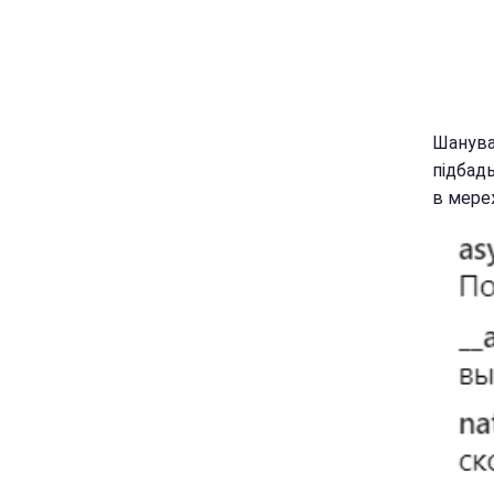
Шанува
підбадь
в мере