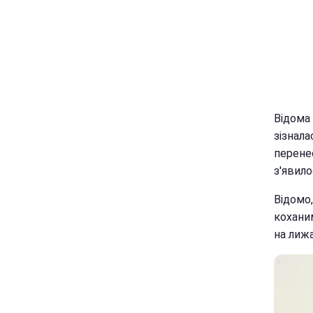
Відома
зізнала
перене
з'явило
Відомо,
кохани
на лижа