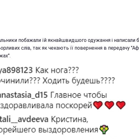
льники побажали їй якнайшвидшого одужання і написали б
орливих слів, так як чекають її повернення в передачу "А
жах".