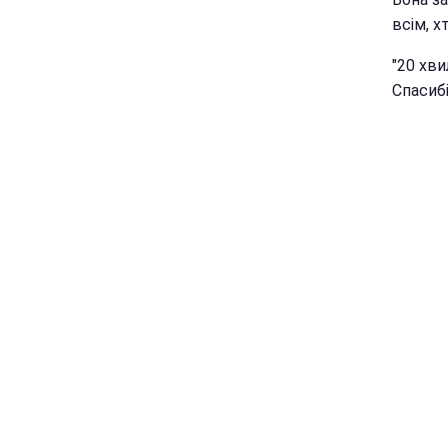
всім, х
"20 хви
Спасибі