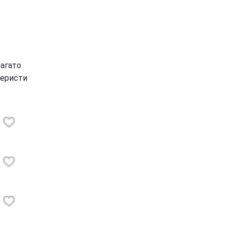
агато
феристи