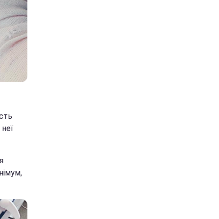
ість
 неї
я
німум,