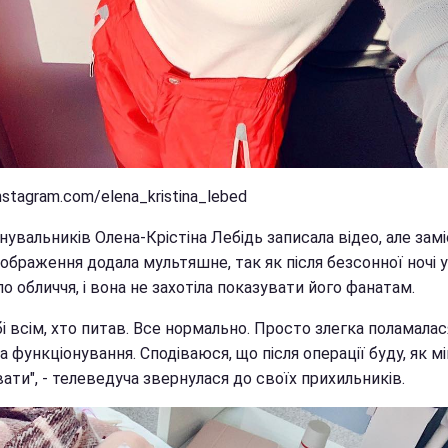
nstagram.com/elena_kristina_lebed
увальників Олена-Крістіна Лебідь записала відео, але зам
ображення додала мультяшне, так як після безсонної ночі у
о обличчя, і вона не захотіла показувати його фанатам.
і всім, хто питав. Все нормально. Просто злегка поламалас
 функціонування. Сподіваюся, що після операції буду, як мі
ти", - телеведуча звернулася до своїх прихильників.