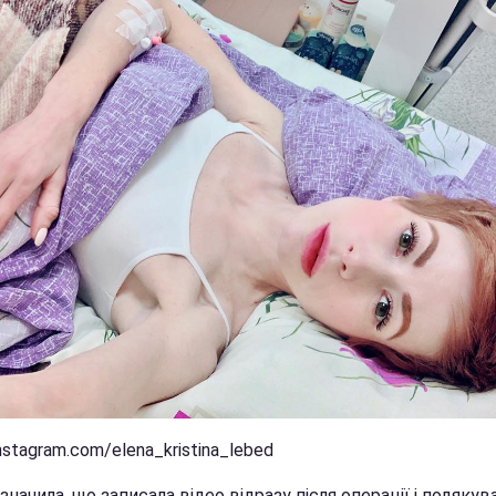
nstagram.com/elena_kristina_lebed
значила, що записала відео відразу після операції і подякув