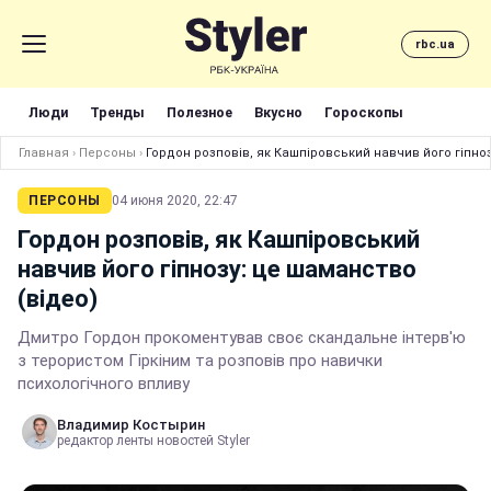
rbc.ua
Люди
Тренды
Полезное
Вкусно
Гороскопы
Главная
›
Персоны
›
Гордон розповів, як Кашпіровський навчив його гіпноз
ПЕРСОНЫ
04 июня 2020, 22:47
Гордон розповів, як Кашпіровський
навчив його гіпнозу: це шаманство
(відео)
Дмитро Гордон прокоментував своє скандальне інтерв'ю
з терористом Гіркіним та розповів про навички
психологічного впливу
Владимир Костырин
редактор ленты новостей Styler