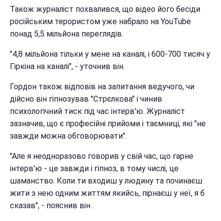
Також журналіст похвалився, що відео його бесіди
російським терористом уже набрало на YouTube
понад 5,5 мільйона переглядів.
"4,8 мільйона тільки у мене на каналі, і 600-700 тисяч у
Гіркіна на каналі", - уточнив він.
Гордон також відповів на запитання ведучого, чи
дійсно він гіпнозував "Стрєлкова" і чинив
психологічний тиск під час інтерв'ю. Журналіст
зазначив, що є професійні прийоми і таємниці, які "не
завжди можна обговорювати".
"Але я неодноразово говорив у свій час, що гарне
інтерв'ю - це завжди і гіпноз, в тому числі, це
шаманство. Коли ти входиш у людину та починаєш
жити з нею одним життям якийсь, пірнаєш у неї, я б
сказав", - пояснив він.