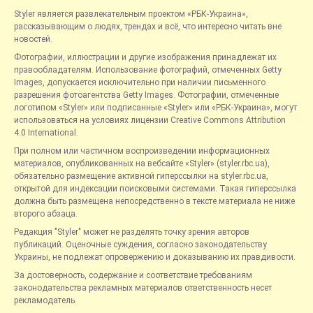
Styler является развлекательным проектом «РБК-Украина»,
рассказывающим о людях, трендах и всё, что интересно читать вне
новостей.
Фотографии, иллюстрации и другие изображения принадлежат их
правообладателям. Использование фотографий, отмеченных Getty
Images, допускается исключительно при наличии письменного
разрешения фотоагентства Getty Images. Фотографии, отмеченные
логотипом «Styler» или подписанные «Styler» или «РБК-Украина», могут
использоваться на условиях лицензии Creative Commons Attribution
4.0 International.
При полном или частичном воспроизведении информационных
материалов, опубликованных на вебсайте «Styler» (styler.rbc.ua),
обязательно размещение активной гиперссылки на styler.rbc.ua,
открытой для индексации поисковыми системами. Такая гиперссылка
должна быть размещена непосредственно в тексте материала не ниже
второго абзаца.
Редакция "Styler" может не разделять точку зрения авторов
публикаций. Оценочные суждения, согласно законодательству
Украины, не подлежат опровержению и доказыванию их правдивости.
За достоверность, содержание и соответствие требованиям
законодательства рекламных материалов ответственность несет
рекламодатель.