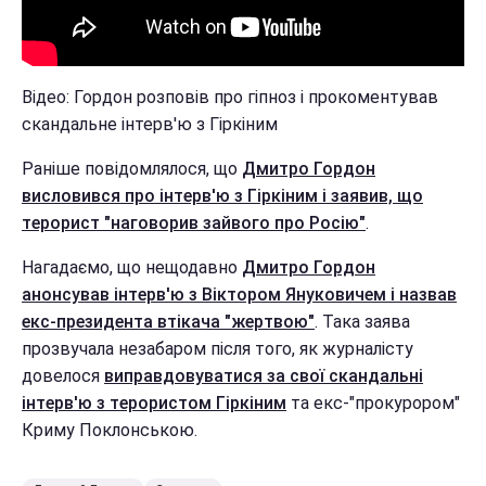
Відео: Гордон розповів про гіпноз і прокоментував
скандальне інтерв'ю з Гіркіним
Раніше повідомлялося, що
Дмитро Гордон
висловився про інтерв'ю з Гіркіним і заявив, що
терорист "наговорив зайвого про Росію"
.
Нагадаємо, що нещодавно
Дмитро Гордон
анонсував інтерв'ю з Віктором Януковичем і назвав
екс-президента втікача "жертвою"
. Така заява
прозвучала незабаром після того, як журналісту
довелося
виправдовуватися за свої скандальні
інтерв'ю з терористом Гіркіним
та екс-"прокурором"
Криму Поклонською.