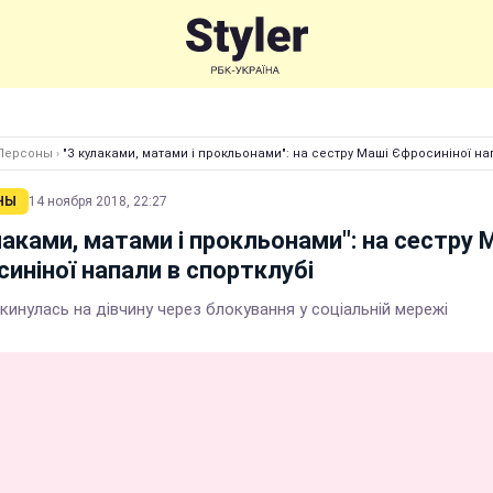
Персоны
›
"З кулаками, матами і прокльонами": на сестру Маші Єфросиніної на
НЫ
14 ноября 2018, 22:27
лаками, матами і прокльонами": на сестру 
иніної напали в спортклубі
кинулась на дівчину через блокування у соціальній мережі