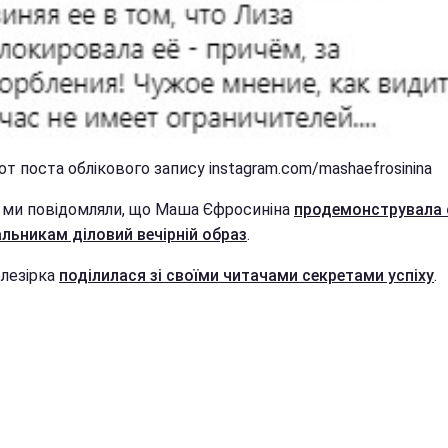
т поста облікового запису instagram.com/mashaefrosinina
 ми повідомляли, що Маша Єфросиніна
продемонструвала 
льникам діловий вечірній образ
.
елезірка
поділилася зі своїми читачами секретами успіху
.