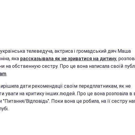
 українська телеведуча, актриса і громадський діяч Маша
ніна, яка
рассказывала як не зриватися на дитину
, розпов
и на обственную сестру. Про це вона написала своїй публі
ram
.
ирішила дати рекомендації своїм передплатникам, як не
и уваги на критику інших людей. Про це вона розповіла в 
 "Питання/Відповідь". Поки вона це робила, на її сестру на
убі.