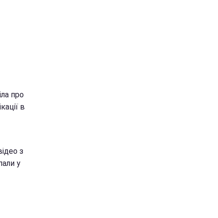
іла про
кації в
відео з
пали у