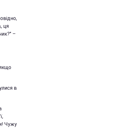
повідно,
, ця
чик?" –
 якщо
улися в
а
ї,
зи! Чужу