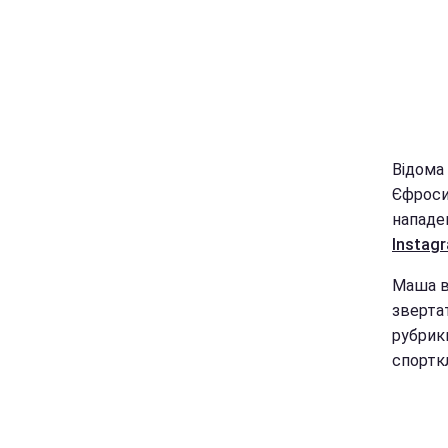
Відома
Єфроси
нападен
Instag
Маша в
звертат
рубрики
спорткл