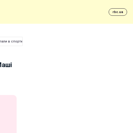
rbc.ua
пали в спортклубі
Маші