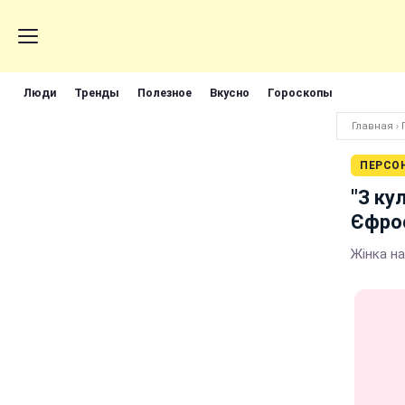
Люди
Тренды
Полезное
Вкусно
Гороскопы
Главная
›
ПЕРСО
"З ку
Єфрос
Жінка на