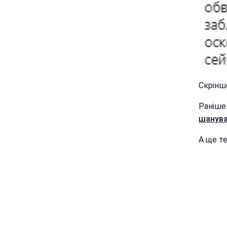
Скріншо
Раніше
шанува
А ще т