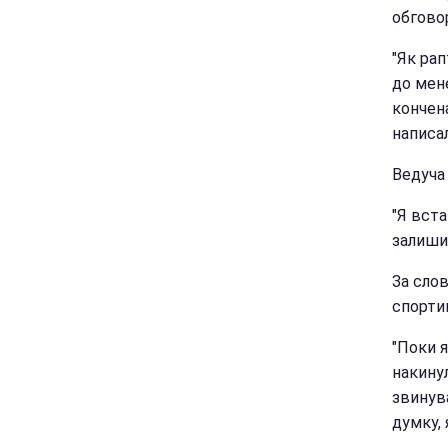
обгово
"Як рап
до мен
кончен
написал
Ведуча 
"Я вста
залиши
За слов
спорти
"Поки я
накинул
звинува
думку, 