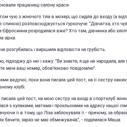
рювали працівниці салону краси.
том чую з жіночого тіла в мохері, що сиділа до входу (а від
е спиною) розповсюджується гуркочуче: "Дівчатка, хто чув
а Єфросиніна розродилася вже? Хто там, дівчинка або хлоп
а зірка.
не розгубилась і вирішила відповісти на грубість.
ю, підходжу до неї і кажу: "Ви знаєте, я ще не народила, але
те мені ваш номер, обов'язково повідомлю".
ами ведучої, поки вона писала цей пост, на її сестру накин
вному клубі.
 писала цей пост, на мою сестру на вході в спортклуб жінк
ася з кулаками, матами і прокльонами на адресу нашої сім'
чуючи її в тому, що Ліза заблокувала її - причому, за обра
як бачите, зараз не має обмежувачів", - поділилася Маша.